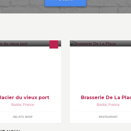
utes nos créations sont réalisées
Ouvert toute la journée BRAS
r place par Alexandre Giacomelli,
BAR-RESTAURANT
tisan glacier, pour le plaisir de
tre gourmandise.
lacier du vieux port
Brasserie De La Pla
Bastia
,
France
Bastia
,
France
GELATO SHOP
RESTAURANT