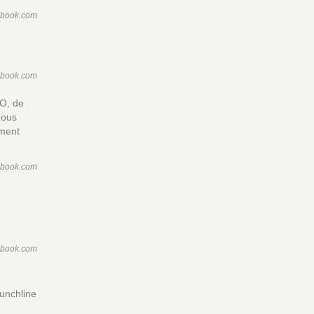
ebook.com
ebook.com
VO, de
Nous
ement
ebook.com
ebook.com
Punchline