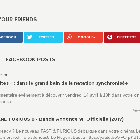
YOUR FRIENDS
ACEBOOK
TWITTER
GOOGLE+
PINTEREST
NT FACEBOOK POSTS
.com
ites » : dans le grand bain de la natation synchronisée
mentaire événement à découvrir vendredi 14 avril à 19h dans votre c
Bastia
fac
ND FURIOUS 8 - Bande Annonce VF Officielle (2017)
 ready ? Le nouveau FAST & FURIOUS débarque dans votre cinéma L
a mercredi ! #fastfurious8 Le Regent Bastia https://youtu.be/xFO-pK