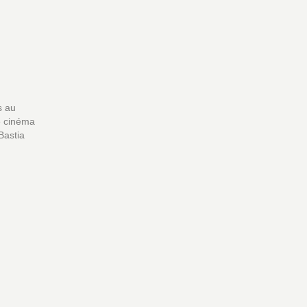
s au
e cinéma
Bastia