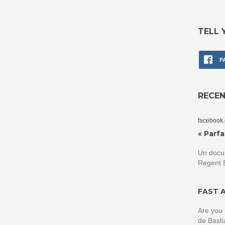
TELL 
F
RECE
facebook
« Parfa
Un docu
Regent 
FAST A
Are you
de Basti