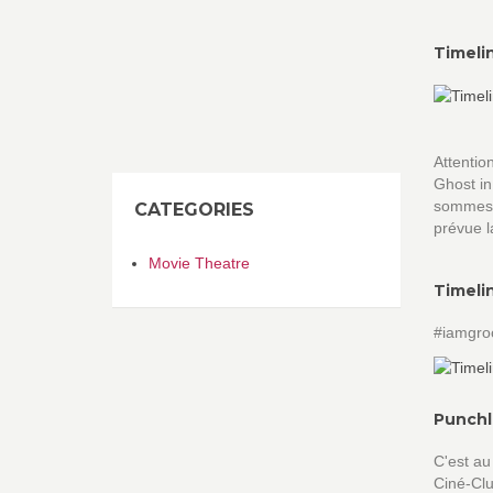
Timeli
Attentio
Ghost in
sommes 
CATEGORIES
prévue 
Movie Theatre
Timeli
#iamgroo
Punchl
C'est au
Ciné-Cl