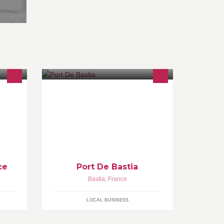
SERIE-
ce
Port De Bastia
Bastia
,
France
LOCAL BUSINESS