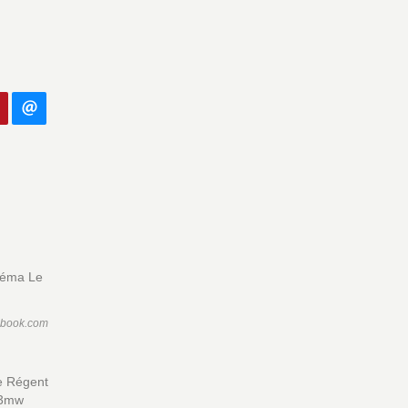
inéma Le
ebook.com
e Régent
B13mw