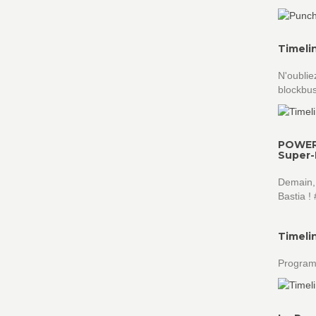
Timeli
N'oublie
blockbus
POWER 
Super-
Demain,
Bastia !
Timeli
Programm