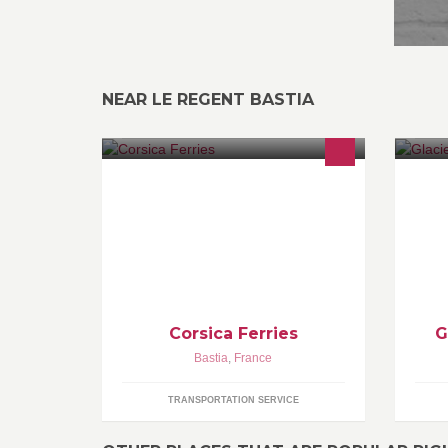
NEAR LE REGENT BASTIA
Fondée par le bastiais Pascal P.
To
LOTA, Corsica Ferries est une
su
Compagnie Maritime corse. Les
ar
navires jaunes et bleus sillonent la
vo
méditerranée, reliant la Corse depuis
les ports français et italiens, et aussi
la Sardaigne et l'Ile d'Elbe
Corsica Ferries
G
Bastia
,
France
TRANSPORTATION SERVICE