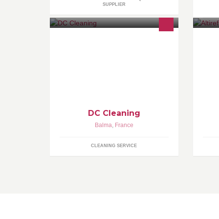
SUPPLIER
DC Cleaning entreprise de
Al
nettoyage "éco. responsable" vous
da
propose: Le nettoyage de vos
po
surfaces vitrées Le nettoyage de
si
DC Cleaning
Balma
,
France
CLEANING SERVICE