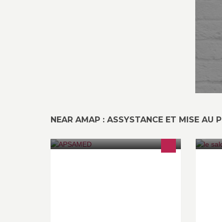
NEAR AMAP : ASSYSTANCE ET MISE AU P
A P S A M E D Association de
cr
Prévention pour la Santé par les
ar
Médecines Douces Association
reconnue d'intérêt général