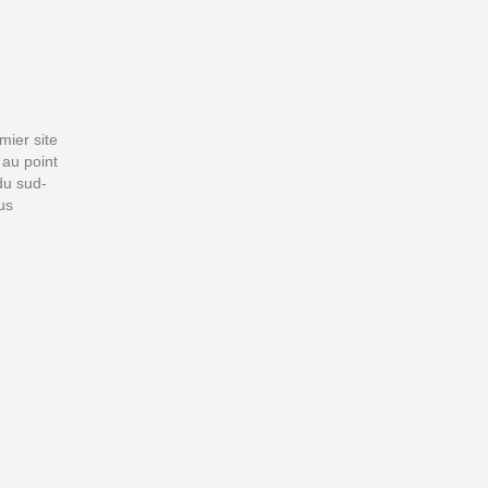
mier site
 au point
du sud-
us