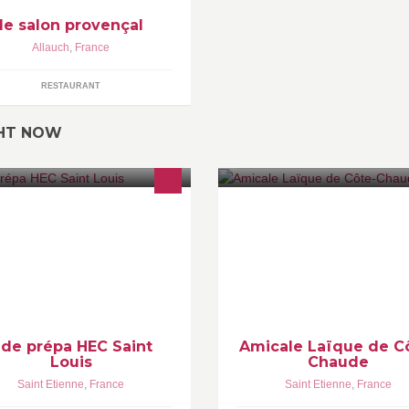
le salon provençal
Allauch
,
France
RESTAURANT
GHT NOW
ge officielle du bureau des
Amicale Laïque de Côte-Chau
udiants de la prépa HEC de Saint
Association Loi 1901 Centre So
uis/Sainte Barbe Cette page
04 77 32 57 95 - a.l.c.c@orange
trace toutes nos manifestations..
de prépa HEC Saint
Amicale Laïque de C
Louis
Chaude
Saint Etienne
,
France
Saint Etienne
,
France