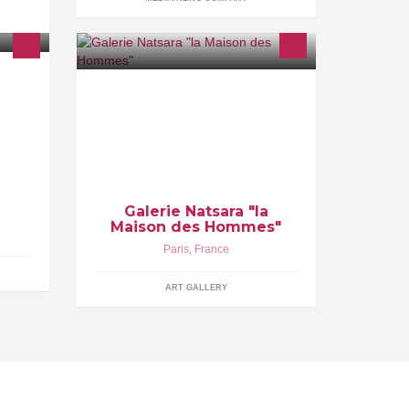
amps,
Cabinet de Curiosité Arts primitifs
la
afrique - Asie - Océanie
Galerie Natsara "la
Maison des Hommes"
Paris
,
France
ART GALLERY