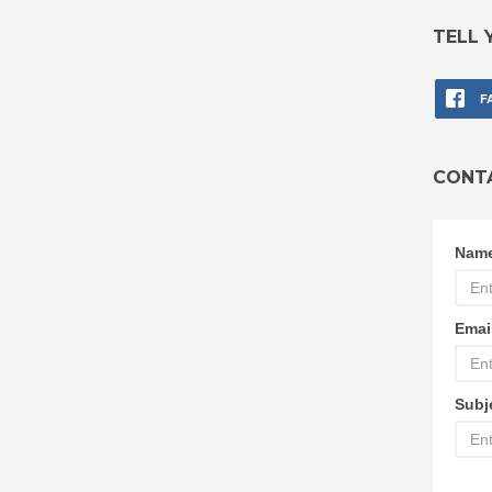
TELL 
F
CONT
Nam
Emai
Subj