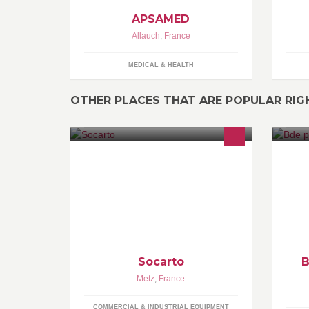
APSAMED
Allauch
,
France
MEDICAL & HEALTH
OTHER PLACES THAT ARE POPULAR RI
Socarto entreprise de cartonnage
Pa
ét
Lo
re
Socarto
B
Metz
,
France
COMMERCIAL & INDUSTRIAL EQUIPMENT