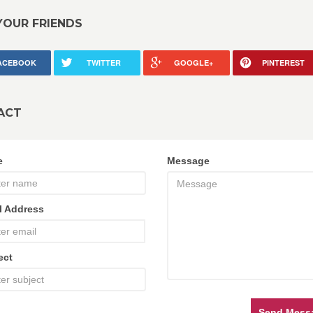
YOUR FRIENDS
ACEBOOK
TWITTER
GOOGLE+
PINTEREST
ACT
e
Message
l Address
ect
Send Mess