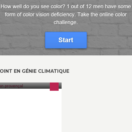
OINT EN GÉNIE CLIMATIQUE
êperie salon de thé glaces
tisanales