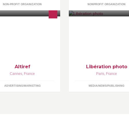
NON-PROFIT ORGANIZATION
NONPROFIT ORGANIZATION
tiref est une agence spécialisée
Actualité, décryptage, hors-ch
ns le référencement, le
expos... Le regard de Libé, par 
sitionnement et la visibilité des
photo.
tes internet.
Altiref
Libération photo
Cannes
,
France
Paris
,
France
ADVERTISING/MARKETING
MEDIA/NEWS/PUBLISHING