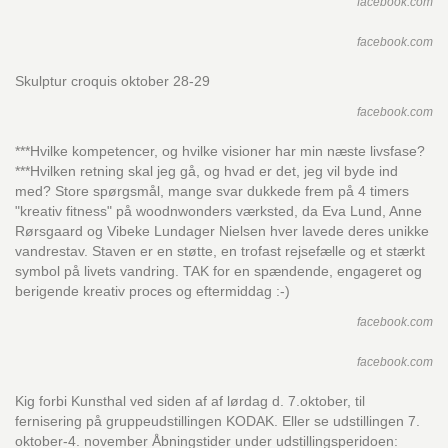
facebook.com
facebook.com
Skulptur croquis oktober 28-29
facebook.com
***Hvilke kompetencer, og hvilke visioner har min næste livsfase?
***Hvilken retning skal jeg gå, og hvad er det, jeg vil byde ind
med? Store spørgsmål, mange svar dukkede frem på 4 timers
"kreativ fitness" på woodnwonders værksted, da Eva Lund, Anne
Rørsgaard og Vibeke Lundager Nielsen hver lavede deres unikke
vandrestav. Staven er en støtte, en trofast rejsefælle og et stærkt
symbol på livets vandring. TAK for en spændende, engageret og
berigende kreativ proces og eftermiddag :-)
facebook.com
facebook.com
Kig forbi Kunsthal ved siden af af lørdag d. 7.oktober, til
fernisering på gruppeudstillingen KODAK. Eller se udstillingen 7.
oktober-4. november Åbningstider under udstillingsperidoen: