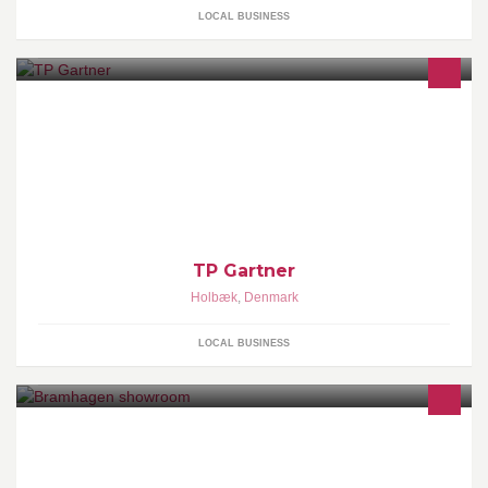
LOCAL BUSINESS
Udførelse af Hækklip - Græs slåning - Ukrudts bekæmpelse
tilbydes Ring/Pb for aftale!
TP Gartner
Holbæk
,
Denmark
LOCAL BUSINESS
Scandinavian multibrand showroom representing J Brand