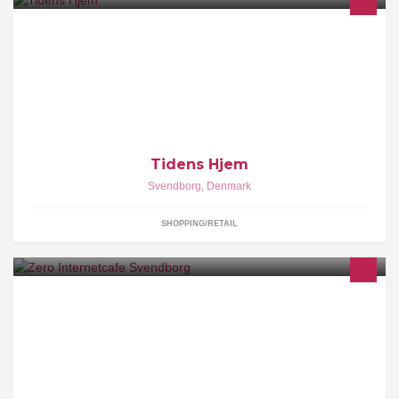
Havemøbler, krukker, brugskunst, tøj, anderledes ting, møbler.
Tidens Hjem
Svendborg
,
Denmark
SHOPPING/RETAIL
www.zero-internetcafe.dk ZERO INTERNETCAFE SVENDBORG:
50455393/28105651 KLOSTERPLADSEN 10