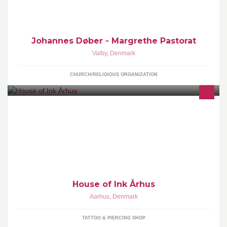
der sker her og på hjemmesiden.
Johannes Døber - Margrethe Pastorat
Valby
,
Denmark
CHURCH/RELIGIOUS ORGANIZATION
House of Ink Århus er en hyggelig tattooshop i hjertet af Århus.
Vores team af professionelle tatovører har en passion for
House of Ink Århus
Aarhus
,
Denmark
TATTOO & PIERCING SHOP