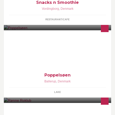
Snacks n Smoothie
Vordingborg
,
Denmark
RESTAURANT/CAFE
Poppelsøen er en hyggelig P&T sø, som har flotte faciliteter på
området. Mogens og hans familie driver søen til dagligt.
Poppelsøen
Ballerup
,
Denmark
LAKE