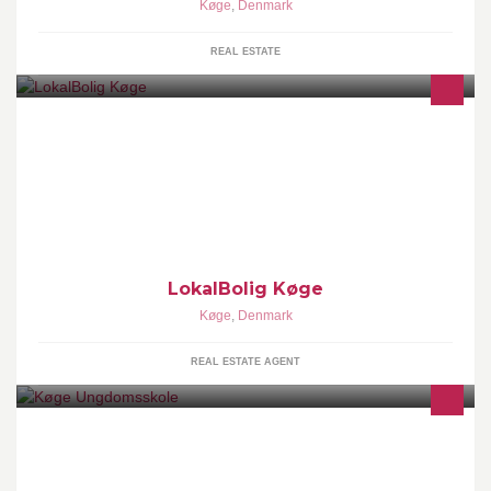
Køge
,
Denmark
REAL ESTATE
Hos LokalBolig Køge ApS er et godt salg vores primære opgave.
Og den mestrer vi til perfektion. Vi er dedikerede og har
ambitioner for et godt og tilfredsstillende salg for dig.
LokalBolig Køge
Køge
,
Denmark
REAL ESTATE AGENT
Dette er Køge ungdomsskoles nye facebookside.