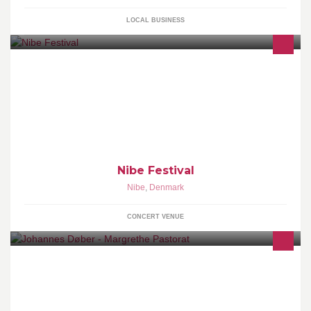
LOCAL BUSINESS
Nibe Festival - den officielle side. Fire fede dage med musik, miljø
og mennesker - afvikles i dagene 2/7 - 5/7 2014
www.nibefestival.dk
Nibe Festival
Nibe
,
Denmark
CONCERT VENUE
Johannes Døbers Kirke og Margrethekirken har et tæt
samarbejde, hvor vi udnytter kirkernes forskelligheder. Se hvad