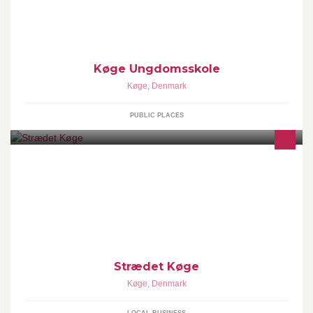
Køge Ungdomsskole
Køge
,
Denmark
PUBLIC PLACES
Strædet, beliggende midt i Køge, bliver byens nye shopping-gade
med 35 butikker, restauranter, services samt biograf med 6 sale.
Strædet Køge
Køge
,
Denmark
LOCAL BUSINESS