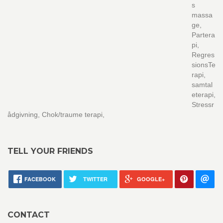
s
massa
ge,
Partera
pi,
Regres
sionsTe
rapi,
samtal
eterapi,
Stressr
ådgivning, Chok/traume terapi,
TELL YOUR FRIENDS
FACEBOOK
TWITTER
GOOGLE+
CONTACT