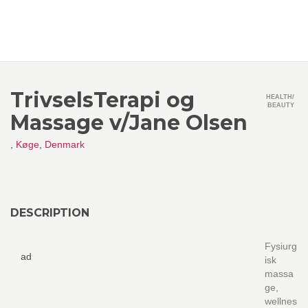
TrivselsTerapi og
HEALTH/
BEAUTY
Massage v/Jane Olsen
,
Køge
,
Denmark
DESCRIPTION
Fysiurg
ad
isk
massa
ge,
wellnes