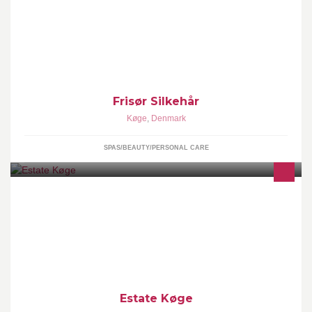
Frisør Silkehår
Køge
,
Denmark
SPAS/BEAUTY/PERSONAL CARE
Estate Køge er en ejendomsmæglervirksomhed som beskæftiger
sig med omsætning af ejendomme i Køge og omegn.
Virksomheden er stiftet i 2013 af Ejendomsmægler Simone
Dalsgaard og Cand.jur Mads Eilertsen.
Estate Køge