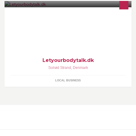
BodyTalk arbejder dybt - både på det bevidste og det ubevidste
plan. Det er i ordets sande natur en holistisk terapiform, fordi
Letyourbodytalk.dk
Solrød Strand
,
Denmark
LOCAL BUSINESS