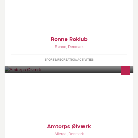
Rønne Roklubs officielle side på Facebook.
Rønne Roklub
Rønne
,
Denmark
SPORTS/RECREATION/ACTIVITIES
Amtorps Ølværk brygger øl til alle, der besøger os her på
Vandværksvej, og som gider drikke det. Det er ikke lykkedes mig
at lave det samme bryg to gange, men det bliver altid til øl.
Amtorps Ølværk
Allerød
,
Denmark