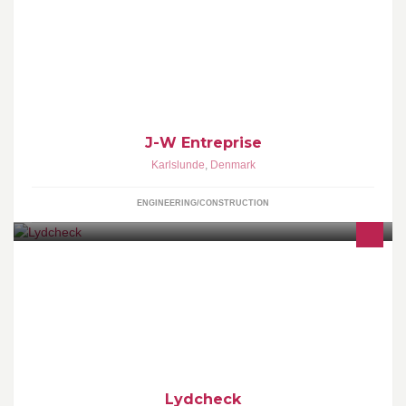
Alt i Murer- og Tømrerarbejde.
J-W Entreprise
Karlslunde
,
Denmark
ENGINEERING/CONSTRUCTION
Vi leverer lyd og lys til arrangementer som koncerter, musicals,
borgermøder, receptioner, skolekoncerter, private fester,
Lydcheck