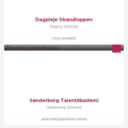
Dagpleje Strandloppen
Esbjerg
,
Denmark
LOCAL BUSINESS
På Sønderborg TalentAkademi (STA) har du mulighed for at
kombinere en seriøs skolegang med din favoritsport.
Sønderborg TalentAkademi
Sønderborg
,
Denmark
SPORTS/RECREATION/ACTIVITIES