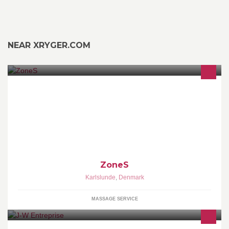
NEAR XRYGER.COM
Jeg er uddannet og RAB godkendt zoneterapeut, øreakupunktør,
massage- og kranio sakaral terapeut og tankefelt terapeut. Jeg
tilbyder virksomhedsordninger
ZoneS
Karlslunde
,
Denmark
MASSAGE SERVICE