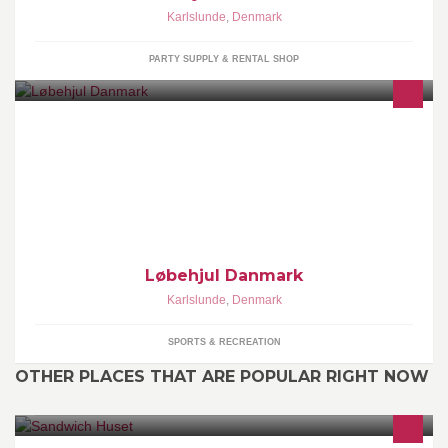
Karlslunde
,
Denmark
PARTY SUPPLY & RENTAL SHOP
Denne gruppe oprettes til at lægge generelle informationer ud om
hvad der foregår i og udenfor løbehjulsscenen i Danmark, som
Løbehjul Danmark
Karlslunde
,
Denmark
SPORTS & RECREATION
OTHER PLACES THAT ARE POPULAR RIGHT NOW