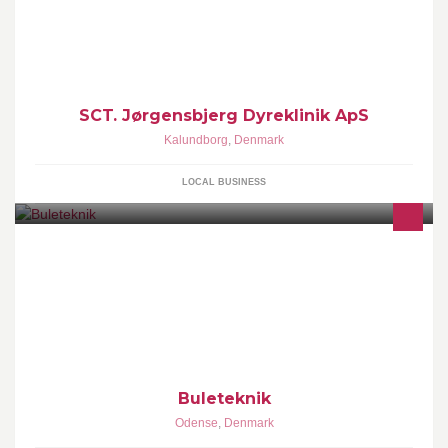
Sct. Jørgensbjerg Dyreklinik er en klinik, som tilbyder en personlig
og serviceorienteret betjening.
SCT. Jørgensbjerg Dyreklinik ApS
Kalundborg
,
Denmark
LOCAL BUSINESS
Små buler, prik buler eller bilka buler fjernes uden brug af spartel
eller lak.
Buleteknik
Odense
,
Denmark