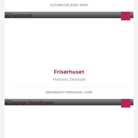
AUTOMOTIVE BODY SHOP
Vi tilbyder alle former for klip, farve og striber.
Frisørhuset
Hvidovre
,
Denmark
SPAS/BEAUTY/PERSONAL CARE
I min dagpleje er hverdagene ikke ens, vi går mange ture og
bruger ofte stranden.