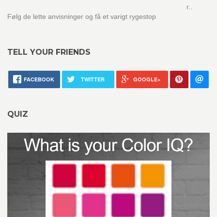
r..
Følg de lette anvisninger og få et varigt rygestop
TELL YOUR FRIENDS
FACEBOOK
TWITTER
GOOGLE+
QUIZ