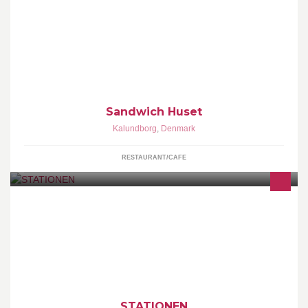
Sandwich Huset, lækre sandwiches til billige penge!
Sandwich Huset
Kalundborg
,
Denmark
RESTAURANT/CAFE
Coffee Shop with organic coffee, tea, fairtrade hot chocolate,
sandwiches, panini, croissant & Granola. Also shop with Retro
furniture and home textiles.
STATIONEN