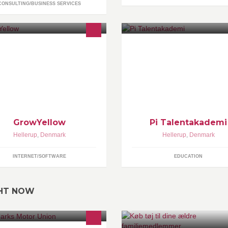
CONSULTING/BUSINESS SERVICES
owYellow provides outsourced
Om os
les professionals who have
ecialized knowledge and
perience in B2B to expand
plication sales across the World.
GrowYellow
Pi Talentakademi
Hellerup
,
Denmark
Hellerup
,
Denmark
INTERNET/SOFTWARE
EDUCATION
GHT NOW