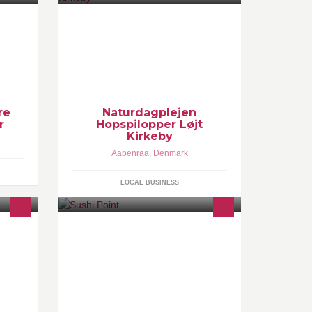
ældre
Hopspilopper er en Privat
Besøg
Naturdagpleje I Løjt Kirkeby. Hvor
naturen og ude livet er i højsæde.
http://www.hopspilopper.dk/
re
Naturdagplejen
r
Hopspilopper Løjt
Kirkeby
Aabenraa
,
Denmark
LOCAL BUSINESS
Vi vil give dig mulighed for at få sushi
m
af samme høje kvalitet som på en
,
restaurant, men som du kan nyde i
selvvalgte rammer sammen med
dine nærmeste.