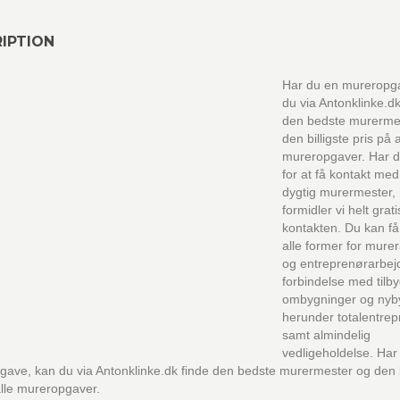
IPTION
Har du en mureropg
du via Antonklinke.dk
den bedste murerme
den billigste pris på a
mureropgaver. Har d
for at få kontakt me
dygtig murermester,
formidler vi helt grati
kontakten. Du kan få 
alle former for mure
og entreprenørarbejd
forbindelse med tilb
ombygninger og nyb
herunder totalentrep
samt almindelig
vedligeholdelse. Har
ave, kan du via Antonklinke.dk finde den bedste murermester og den b
alle mureropgaver.