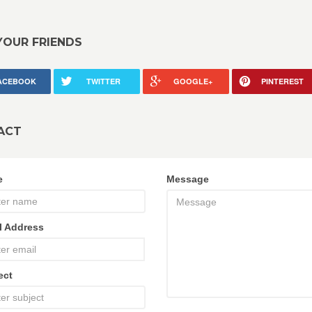
YOUR FRIENDS
ACEBOOK
TWITTER
GOOGLE+
PINTEREST
ACT
e
Message
l Address
ect