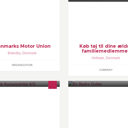
U er opdelt i sportsområderne
Tøj til smarte pensionister og 
X, Motocross, Off-Track, Road
mennesker M/K i str. S - 5XL. 
cing og Speedway. Tilmeld dig
vores webshop:
U's nyhedsbrev: http://bit.ly/DMU-
www.damernesbutik.dk
hedsbrev
nmarks Motor Union
Køb tøj til dine æld
familiemedlemme
Brøndby
,
Denmark
Holbæk
,
Denmark
ORGANIZATION
COMPANY
stjernede kursusfaciliteter i hjertet
Kontakt: 75138866 / info@bo-
 Danmark, med den smukkeste
bedre.com / www.bo-bedre.co
liggenhed ved Lillebælt.
Strandby plads 7, 6700 Esbjerg
Denmark