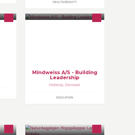
HEALTH/BEAUTY
www.mindweiss.com
Mindweiss A/S - Building
Leadership
Hellerup
,
Denmark
EDUCATION