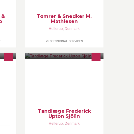
 &
Tømrer & Snedker M.
p
Mathiesen
Hellerup
,
Denmark
E
PROFESSIONAL SERVICES
Har du brug for en ny tandlæge?
Tandlæge Frederick Upton Sjölin i
Hellerup tager lige nu imod nye
patienter til alle typer
tandbehandlinger.
Tandlæge Frederick
Upton Sjölin
Hellerup
,
Denmark