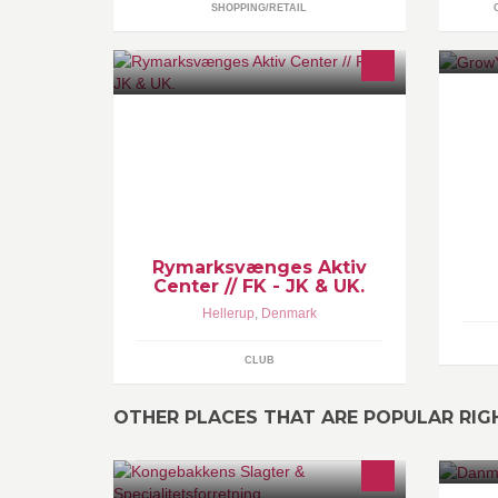
SHOPPING/RETAIL
Fritidsklub - Juniorklub -
Gr
Ungdomsklub.
sa
sp
ex
ap
Rymarksvænges Aktiv
Center // FK - JK & UK.
Hellerup
,
Denmark
CLUB
OTHER PLACES THAT ARE POPULAR RI