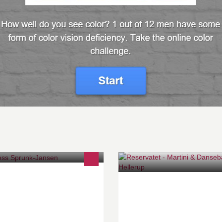
otless balances your skin´s
Hellerups Martini & Dansebar f
oduction of oil.
voksne publikum.