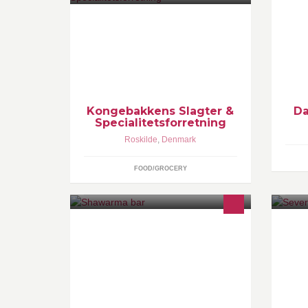
DM
Kongebakkens slagter- og
BM
specialforretning er en moderne
Ra
forretning, der videreføres efter de
DM
gamle traditioner
ny
Kongebakkens Slagter &
Da
Specialitetsforretning
Roskilde
,
Denmark
FOOD/GROCERY
vores shawarma bliver lavet af friske
4 
råvarer og den bedste kødkvalitet
af
be