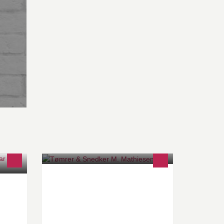
or det
Grundigt håndværk i høj kvalitet