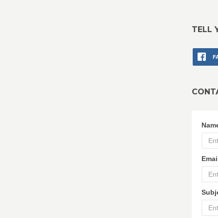
TELL 
F
CONT
Nam
Emai
Subj