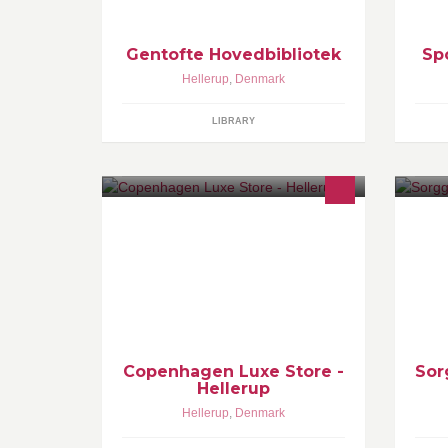
Gentofte Hovedbibliotek
Sp
Hellerup
,
Denmark
LIBRARY
Copenhagen Luxe Flagship Store.
So
Copenhagen Luxe egen tøjbutik med
He
det største udvalg i mærket
So
ÅBNINGST. Man-Tors 10.30-17.30
MP
Fre 10.30-18.00 Lør 10-15
Copenhagen Luxe Store -
Sor
Hellerup
Hellerup
,
Denmark