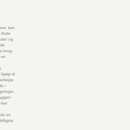
ave, kan
 finde
ster og
lle
u brug
d en
s
hjælp til
rarbejde
e i
ygninger,
yggeri
riser
 du en
illigste