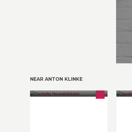
NEAR ANTON KLINKE
Gentofte Hovedbibliotek i Hellerup.
Sp
Kulturhus og bogmekka.
pr