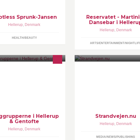
otless Sprunk-Jansen
Reservatet - Martini
Dansebar i Helleru
Hellerup
,
Denmark
Hellerup
,
Denmark
HEALTH/BEAUTY
ARTS/ENTERTAINMENT/NIGHTLIF
rggrupper for børn og unge -
Tilmeld gratis nyhedsbrev - få
llerup & Gentofte
gavekort til Kartell i Hellerup.
rggruppeleder og psykoterapeut,
www.strandvejen.nu
F - Vibeke Hvorslev Svenningsen
ggrupperne i Hellerup
Strandvejen.nu
& Gentofte
Hellerup
,
Denmark
Hellerup
,
Denmark
MEDIA/NEWS/PUBLISHING