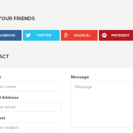
YOUR FRIENDS
ACEBOOK
TWITTER
GOOGLE+
PINTEREST
ACT
e
Message
l Address
ect