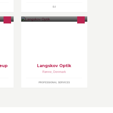
DJ
ir &
Vi tilbyder briller og kontaktlinser i
hos
topklasse
nnet
ood.
keup
Langskov Optik
Rønne
,
Denmark
PROFESSIONAL SERVICES