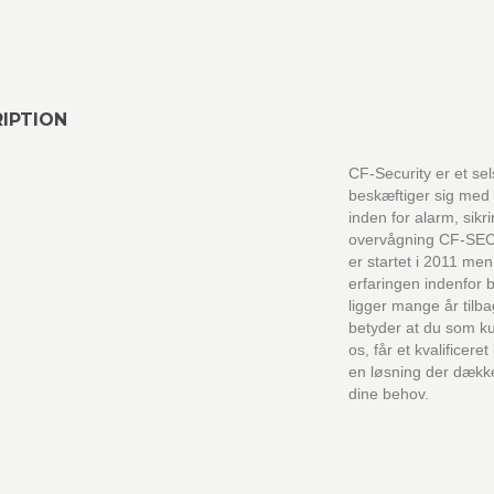
IPTION
CF-Security er et se
beskæftiger sig med 
inden for alarm, sikr
overvågning CF-SE
er startet i 2011 men
erfaringen indenfor
ligger mange år tilb
betyder at du som k
os, får et kvalificere
en løsning der dækk
dine behov.