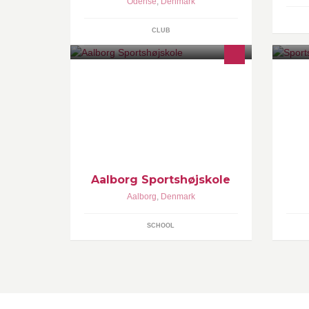
Odense
,
Denmark
CLUB
Et ophold på Aalborg Sportshøjskole
Vi
giver dig en lang række faglige og
sp
sociale kompetencer - og du
Si
opdager, de mange muligheder
de
Aalborg Sportshøjskole
Aalborg
,
Denmark
SCHOOL