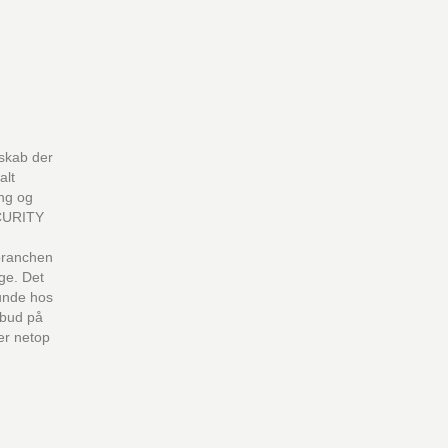
lskab der
alt
ing og
CURITY
 branchen
age. Det
unde hos
t bud på
er netop