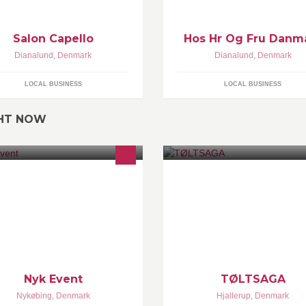
Salon Capello
Hos Hr Og Fru Danm
Dianalund
,
Denmark
Dianalund
,
Denmark
LOCAL BUSINESS
LOCAL BUSINESS
GHT NOW
Y.K. Event har beliggenhed centralt
TØLT SAGA er Kvalitet til
Nykøbing F. med både gå afstand
Islænderheste og alle deres ryt
a Centrum og Stationen.
TØLT SAGA producerer Sadler
udstyr der er specielt designet t
islænderheste. Udstyr af meget
kvalitet.
Nyk Event
TØLTSAGA
Nykøbing
,
Denmark
Hjallerup
,
Denmark