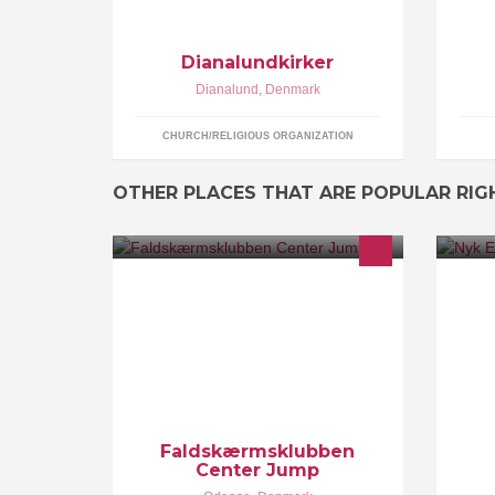
Børnegudstjenester, Musikalsk
legestue m.m.
Dianalundkirker
Dianalund
,
Denmark
CHURCH/RELIGIOUS ORGANIZATION
OTHER PLACES THAT ARE POPULAR RI
N.
Faldskærmsklubben Center-Jump
i 
fr
Faldskærmsklubben
Center Jump