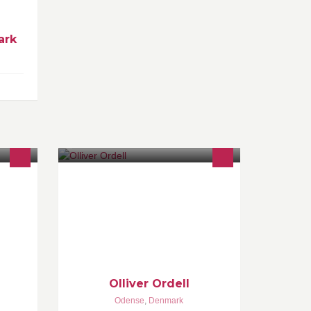
ark
Hip-Hop, R&B, Urban, Dancehall,
tere.
Afrobeats, Riddim, Reggaeton and
 og
Moombahton DJ since 2010.
il
 høj
Olliver Ordell
Odense
,
Denmark