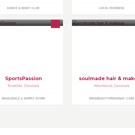
DANCE & NIGHT CLUB
LOCAL BUSINESS
 markedsfører og sælger
Tota, Indehaver af soulmade ha
ortsprodukter, såsom AlpineStars,
makeup. Udlært Frisør i 1995 
lca, X-Sauce og Beryl til
Monsoon, Frederiksberg. Udda
tailhandlen i Danmark.
Make Up Artist i 1997, i Hollyw
SportsPassion
soulmade hair & ma
Roskilde
,
Denmark
Albertslund
,
Denmark
WHOLESALE & SUPPLY STORE
SPAS/BEAUTY/PERSONAL CARE