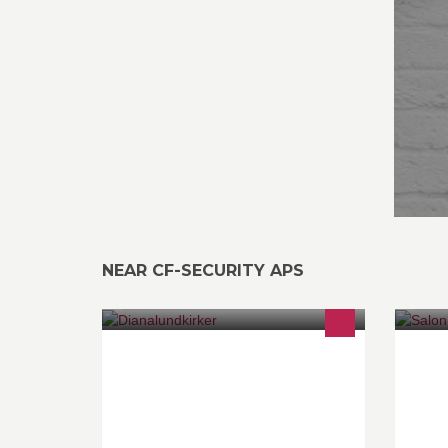
NEAR CF-SECURITY APS
Dianalundkirker består af Tersløse,
Skellebjerg og Niløse Kirker.
Derudover er der også Filadelfias
Kirke. Der er arrangementer for alle
aldersgrupper - blandt andet
Tirsdags Café, Sogneaftener,