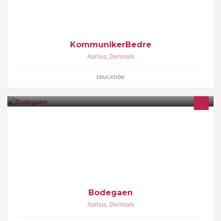
www.kommunikerbedre.dk
KommunikerBedre
Aarhus
,
Denmark
EDUCATION
Mandag: 17:00-05:00 Tirsdag: 17:00-05:00 Onsdag: 17:00-05:00
Torsdag: 17:00-05:00 Fredag: 13:00-05:00 Løradg: 17:00-05:00
Søndag: 17:00-(0300)
Bodegaen
Aarhus
,
Denmark