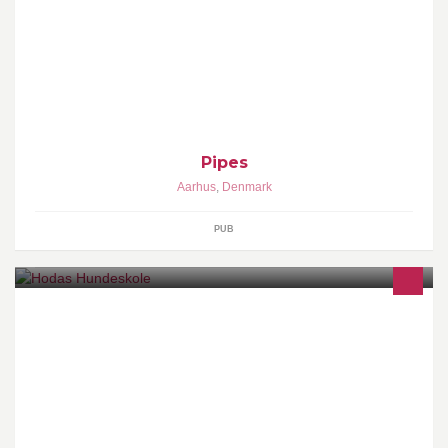
Pipes - when you need a good beer! :)
Pipes
Aarhus
,
Denmark
PUB
Hundetræning, rådgivning og privatundervisning til hundeejere.