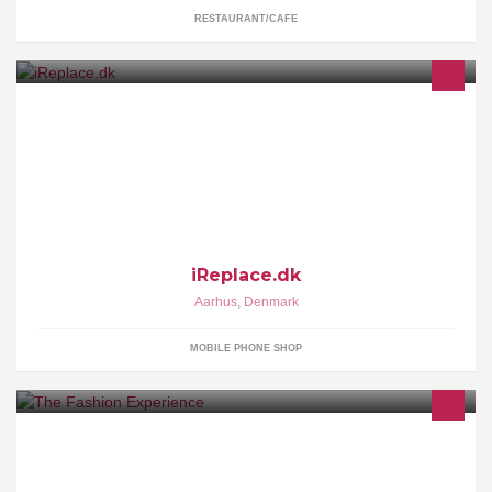
RESTAURANT/CAFE
Økonomisk og effektiv kvalitets reparationer af iPhone og iPad.
iReplace.dk
Aarhus
,
Denmark
MOBILE PHONE SHOP
The Fashion Experience: Film & Transmedia Storytelling
Exchange Semester VIA Film & Transmedia, VIA University
College riht@via.dk +45 87550553