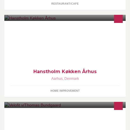
RESTAURANT/CAFE
Telefontider: Man-Fre 10:00 - 17:00
Hanstholm Køkken Århus
Aarhus
,
Denmark
HOME IMPROVEMENT
Hos Velofit tilbyder vi en bred vifte af muligheder for at optimere
præcist det du har behov for. Bikefit, laktattest og træning!