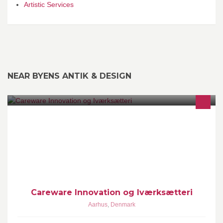
Artistic Services
NEAR BYENS ANTIK & DESIGN
Bliv her en del af velfærds-økosystem - Netværk med rådgiverne,
investorerne og mentorerne - Mød forhandlerne, personalet og
borgerne - Opgrader stud.
Careware Innovation og Iværksætteri
Aarhus
,
Denmark