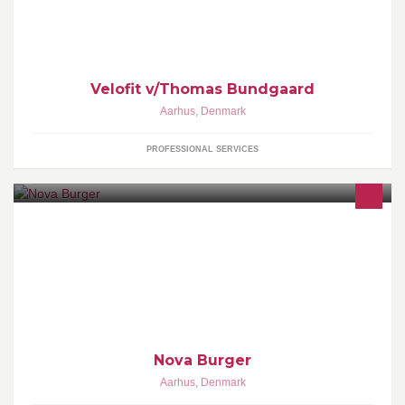
Velofit v/Thomas Bundgaard
Aarhus
,
Denmark
PROFESSIONAL SERVICES
Vi bruger friske råvarer, har spændende tilbehør og vi har altid
god smag.
Nova Burger
Aarhus
,
Denmark