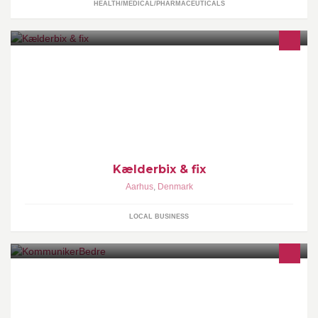
HEALTH/MEDICAL/PHARMACEUTICALS
Bygger cykler af alle slags og elsker god kaffe!. Ring eller skriv til
en snak om dit næste cykelprojekt..
Kælderbix & fix
Aarhus
,
Denmark
LOCAL BUSINESS
KommunikerBedre er et samarbejde mellem en journalist, en
kommunikationsmand og en komiker med en fælles passion for at
undervise. Vi kan simpelt hen lide det. Her poster vi tips og
nyheder om bedre formidling. Se hvad vi kan på