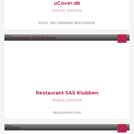
uCover.dk
Odense
,
Denmark
RETAIL AND CONSUMER MERCHANDISE
Hyggelig familie restaurant. Vi har stor gårdhave, legeplads og
gode parkerings muligheder. Vi har åbent man-fre i restauranten
og selskaber i weekenderne.
Restaurant SAS Klubben
Kastrup
,
Denmark
RESTAURANT/CAFE