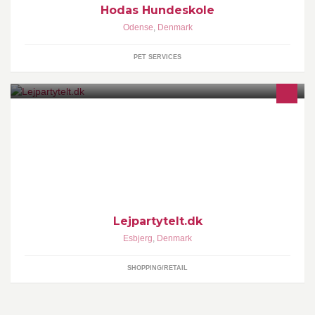
Hodas Hundeskole
Odense
,
Denmark
PET SERVICES
Telte, pavilloner, teltgulve, borde, stole, service, musikanlæg samt
diverse festmaskiner.
Lejpartytelt.dk
Esbjerg
,
Denmark
SHOPPING/RETAIL