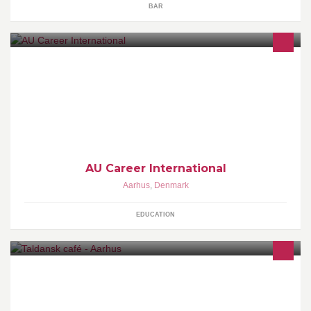
BAR
AU Career International´s commitment is to assist all international
students to explore, discover and develop their roles in the
professional world.
AU Career International
Aarhus
,
Denmark
EDUCATION
Et sted, hvor du gratis kan tale dansk med frivillige danskere. Vi
har bøger, spil og materialer til samtalen. Alle er velkomne, men
man kan ikke bestille tid. Bare kom og skriv dit navn på tavlen. Vi
har åben man-tors 10.30-18.00. Kom og tal dansk!