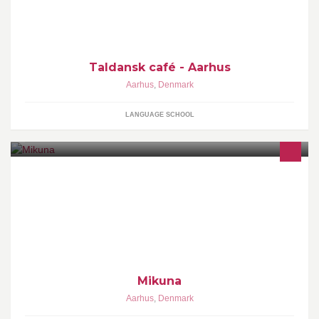
Taldansk café - Aarhus
Aarhus
,
Denmark
LANGUAGE SCHOOL
Mikuna er Aarhus nye, lille take away café. Maden på Mikuna er
100% vegansk og 100% lækker. Den veganske mad er vores
eneste ufravigelige dogme, derudover
Mikuna
Aarhus
,
Denmark