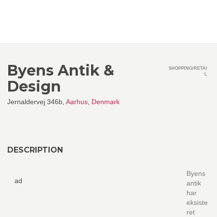
Byens Antik &
SHOPPING/RETAI
L
Design
Jernaldervej 346b,
Aarhus
,
Denmark
DESCRIPTION
Byens
ad
antik
har
eksiste
ret