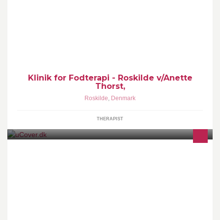
Klinik for Fodterapi i Hyrdehøj centeret - Roskilde. Åbent mandag-
onsdag-fredag
Klinik for Fodterapi - Roskilde v/Anette
Thorst,
Roskilde
,
Denmark
THERAPIST
100% Håndlavede kvalitetssleeves til dit Apple-produkt