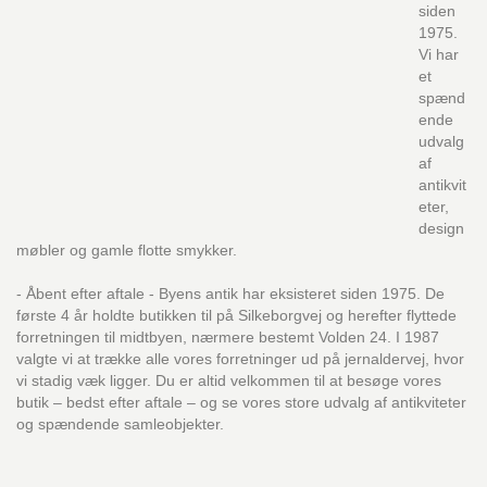
siden
1975.
Vi har
et
spænd
ende
udvalg
af
antikvit
eter,
design
møbler og gamle flotte smykker.
- Åbent efter aftale - Byens antik har eksisteret siden 1975. De
første 4 år holdte butikken til på Silkeborgvej og herefter flyttede
forretningen til midtbyen, nærmere bestemt Volden 24. I 1987
valgte vi at trække alle vores forretninger ud på jernaldervej, hvor
vi stadig væk ligger. Du er altid velkommen til at besøge vores
butik – bedst efter aftale – og se vores store udvalg af antikviteter
og spændende samleobjekter.