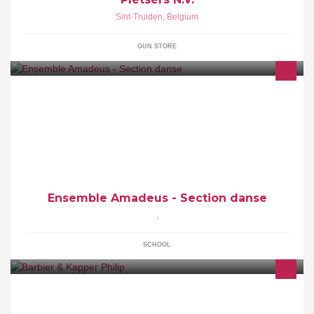
Sint-Truiden
,
Belgium
GUN STORE
Retrouvez ici toutes les infos à propos des cours de danse
dispensés au sein de l'Ensemble Amadeus dans les communes
de Quiévrain et de Bernissart.
Ensemble Amadeus - Section danse
,
SCHOOL