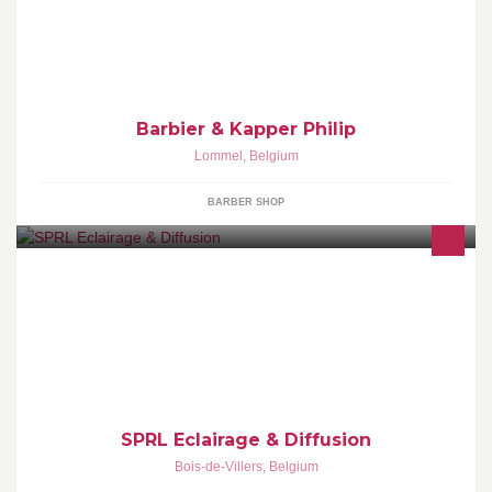
Barbiersalon&kapperszaak voor zowel heren, dames en
kinderen. Hot towel shave, moderne/tijdloze snit, Onderhoud van
snor en baard etc
Barbier & Kapper Philip
Lommel
,
Belgium
BARBER SHOP
Sound - Light - Audiovisual Your event solution!
SPRL Eclairage & Diffusion
Bois-de-Villers
,
Belgium