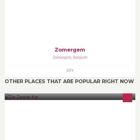
Zomergem
Zomergem
,
Belgium
CITY
OTHER PLACES THAT ARE POPULAR RIGHT NOW
Opvang en herplaatsing van poezen en kittens