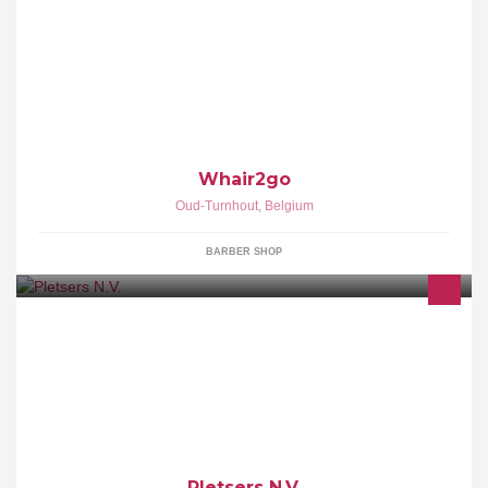
Kapsalon
Whair2go
Oud-Turnhout
,
Belgium
BARBER SHOP
Vente d'arme de chasse, d'accessoires et d'habits de chasse et de
luxe.
Pletsers N.V.