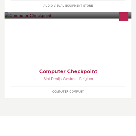
AUDIO VISUAL EQUIPMENT STORE
IT - Multimedia - Service en Herstel - Telecom en energie -
Verzekering voor particulieren en KMO's Computer Checkpoint,
als véél méér net genoeg is...
Computer Checkpoint
Sint-Denijs-Westrem
,
Belgium
COMPUTER COMPANY