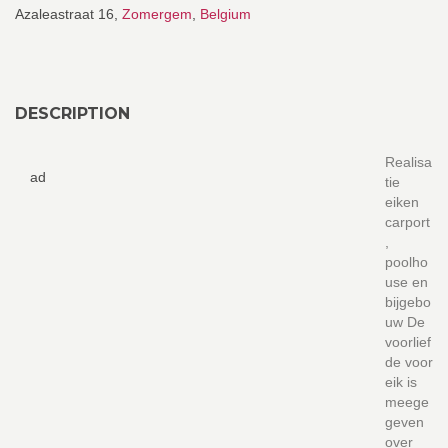
Azaleastraat 16,
Zomergem
,
Belgium
DESCRIPTION
Realisa
ad
tie
eiken
carport
,
poolho
use en
bijgebo
uw De
voorlief
de voor
eik is
meege
geven
over