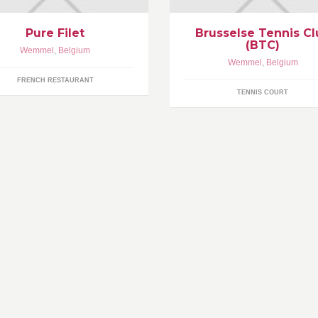
lledig vernieuwd en gezellig kader.
Pure Filet
Brusselse Tennis Cl
(BTC)
Wemmel
,
Belgium
Wemmel
,
Belgium
FRENCH RESTAURANT
TENNIS COURT