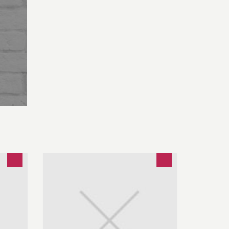
Optiekzaak, waar de producten
rechtstreeks van de fabrikant komen.
en op
Een zelfstandige opticien met