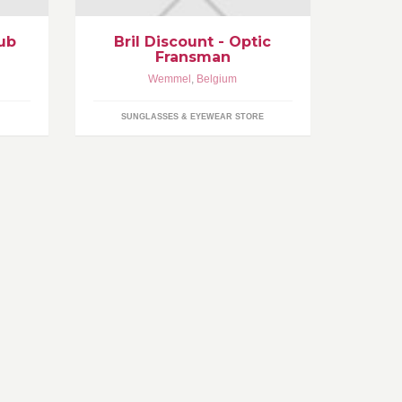
discount prijzen dus.
ub
Bril Discount - Optic
Fransman
Wemmel
,
Belgium
SUNGLASSES & EYEWEAR STORE