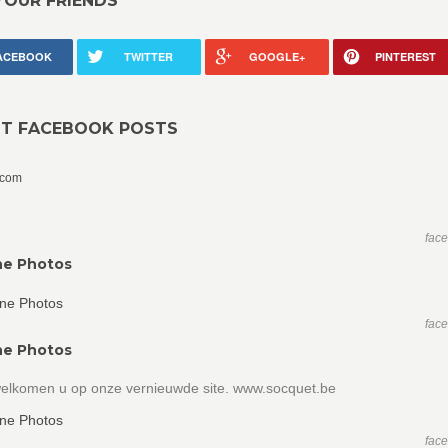
YOUR FRIENDS
ACEBOOK
TWITTER
GOOGLE+
PINTEREST
NT FACEBOOK POSTS
.com
fac
ne Photos
fac
ne Photos
elkomen u op onze vernieuwde site. www.socquet.be
fac