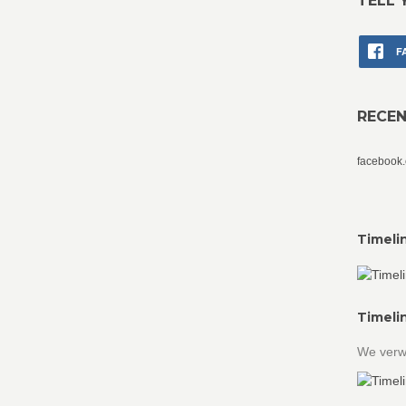
TELL 
F
RECE
facebook
Timeli
Timeli
We verw