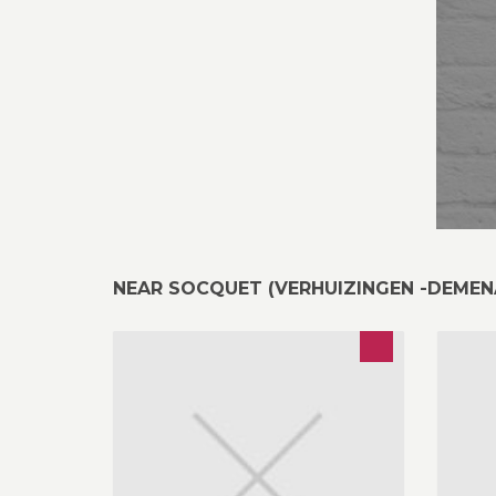
NEAR SOCQUET (VERHUIZINGEN -DEME
Jeughuis Barcode, elke vrijdagavond
Re
open vanaf 21u. Pintjes en feestjes
Re
aan goedkope prijzen. Adres:
ma