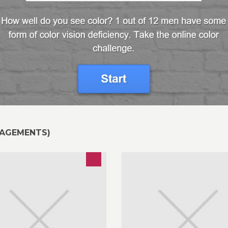
NAGEMENTS)
staurant in Brussel (Wemmel) -
Blijf op de hoogte van alle
gionale producten,
gebeurtenissen en evenement
rktgerechten en grillades in een
onze tennisclub