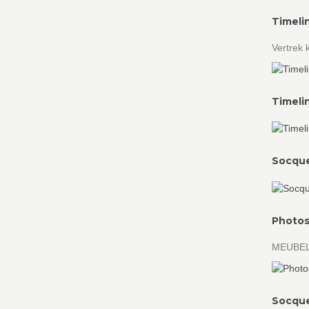
Timeli
Vertrek
Timeli
Socque
Photos
MEUBELB
Socque