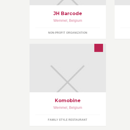
steenweg op brussel 115, 1780
vo
Wemmel (aan kvk wemmel)
JH Barcode
Wemmel
,
Belgium
NON-PROFIT ORGANIZATION
Une brasserie-restaurant unique à
Bruxelles aux multiples concepts au
cadre feutré et original
Komobine
Wemmel
,
Belgium
FAMILY STYLE RESTAURANT