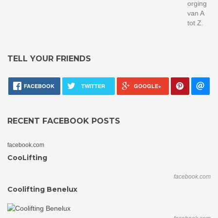
orging
van A
tot Z.
TELL YOUR FRIENDS
FACEBOOK
TWITTER
GOOGLE+
RECENT FACEBOOK POSTS
facebook.com
CooLifting
facebook.com
Coolifting Benelux