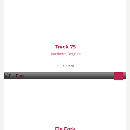
TRACK 75
Track 75
Harelbeke
,
Belgium
RESTAURANT
Fiets, Fietsvervoer, fietstransport, bicycletransport,bicyclette,
bicycles inside cars
Fix-Fork