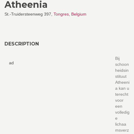
Atheenia
St.-Truidersteenweg 397,
Tongres
,
Belgium
DESCRIPTION
Bij
ad
schoon
heidsin
stituut
Atheeni
a kan u
terecht
voor
een
volledig
e
lichaa
msverz