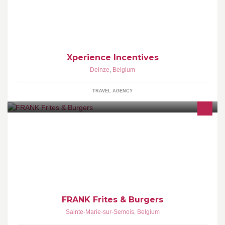
Xperience Incentives is jouw partner & specialist voor het
ontwikkelen, organiseren & het uitvoeren van Incentives in
Europa & de wereld. Of je nu wenst te reizen met een grote of
kleine groep, onze in-house experten begeleiden je met
Xperience !
Xperience Incentives
Deinze
,
Belgium
TRAVEL AGENCY
Ouvert depuis le 6 Août 2012, Le karaburger a vite fait des
adeptes de ses délicieux burgers. Depuis le 15 avril 2014, c'est
Frank Frites & Burgers!
FRANK Frites & Burgers
Sainte-Marie-sur-Semois
,
Belgium