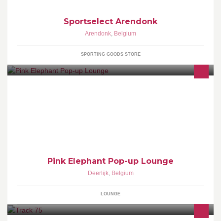
Sportselect Arendonk
Arendonk
,
Belgium
SPORTING GOODS STORE
Pink Elephant Presents - Exclusive Pop-Up Concepts - This
summer: "Three seconds of Summer" - Exclusive lounge events
"Join us and feel the summervibes"
Pink Elephant Pop-up Lounge
Deerlijk
,
Belgium
LOUNGE