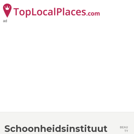
ad
Schoonheidsinstituut
BEAU
TY