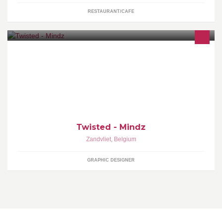
RESTAURANT/CAFE
webdesign | grafische ontwerpen | events
Twisted - Mindz
Zandvliet
,
Belgium
GRAPHIC DESIGNER