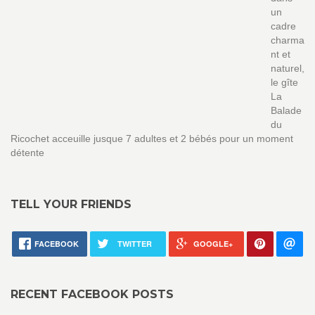
un
cadre
charma
nt et
naturel,
le gîte
La
Balade
du
Ricochet acceuille jusque 7 adultes et 2 bébés pour un moment
détente
TELL YOUR FRIENDS
FACEBOOK
TWITTER
GOOGLE+
RECENT FACEBOOK POSTS