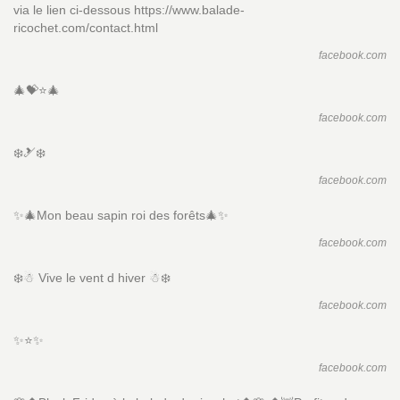
via le lien ci-dessous https://www.balade-
ricochet.com/contact.html
facebook.com
🎄💝⭐️🎄
facebook.com
❄️🎿❄️
facebook.com
✨🎄Mon beau sapin roi des forêts🎄✨
facebook.com
❄️☃ Vive le vent d hiver ☃❄️
facebook.com
✨⭐️✨
facebook.com