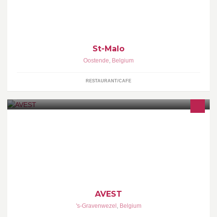
St-Malo
Oostende
,
Belgium
RESTAURANT/CAFE
www.Avest.be info@avest.be
AVEST
's-Gravenwezel
,
Belgium