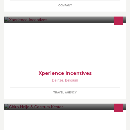
COMPANY
Xperience Incentives is jouw partner & specialist voor het
ontwikkelen, organiseren & het uitvoeren van Incentives in
Europa & de wereld. Of je nu wenst te reizen met een grote of
kleine groep, onze in-house experten begeleiden je met
Xperience !
Xperience Incentives
Deinze
,
Belgium
TRAVEL AGENCY
Via deze weg gaan we de laatste nieuwtjes meedelen en