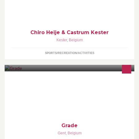
informatie over Chiro Kester. Voor meer informatie kan je terecht
op de website of bij de leidingsploeg.
Chiro Heije & Castrum Kester
Kester
,
Belgium
SPORTS/RECREATION/ACTIVITIES
Ondertussen een vaste waarde in Gent
Grade
Gent
,
Belgium