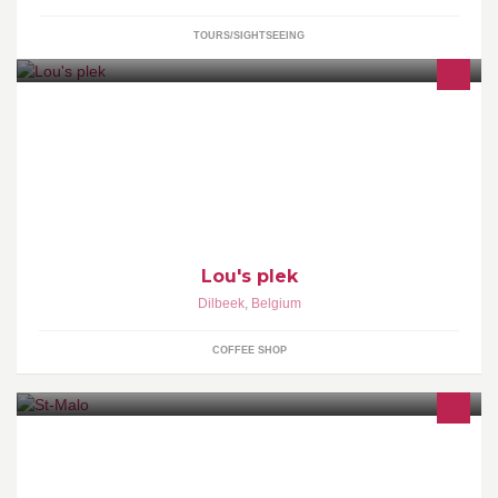
TOURS/SIGHTSEEING
Love food, eat well jaarlijks verlof: 15/07 t/m 31/07
Lou's plek
Dilbeek
,
Belgium
COFFEE SHOP
Belgian en Thai food