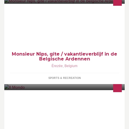
Gezellig vakantie appartement (6 personen) op begane grond
met omheind privé terrasje en gebruik hele bostuin. Hartje
Ardennen, omg. Durbuy, La Roche, Marche-en-Famenne, Hotton,
Wéris, Barvaux-sur-Ourthe.
Monsieur Nips, gîte / vakantieverblijf in de
Belgische Ardennen
Érezée
,
Belgium
SPORTS & RECREATION
Bij Il Mondo kan je terecht voor zowel lekkere dranken... als voor
een lekkere pasta of hapje. Gezelligheid staat centraal bij ons!