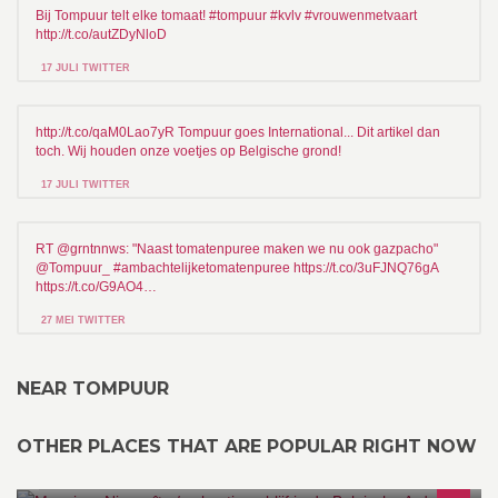
Bij Tompuur telt elke tomaat! #tompuur #kvlv #vrouwenmetvaart
http://t.co/autZDyNloD
17 JULI TWITTER
http://t.co/qaM0Lao7yR Tompuur goes International... Dit artikel dan
toch. Wij houden onze voetjes op Belgische grond!
17 JULI TWITTER
RT @grntnnws: "Naast tomatenpuree maken we nu ook gazpacho"
@Tompuur_ #ambachtelijketomatenpuree https://t.co/3uFJNQ76gA
https://t.co/G9AO4…
27 MEI TWITTER
NEAR TOMPUUR
OTHER PLACES THAT ARE POPULAR RIGHT NOW