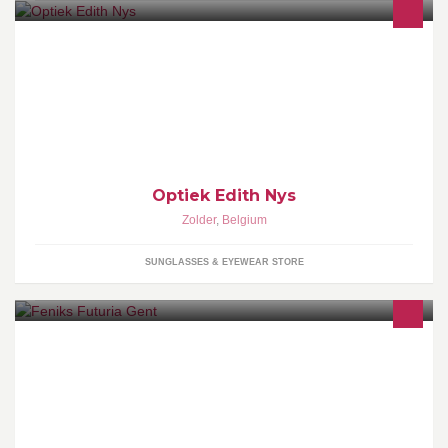
Bent u op zoek naar een nieuwe bril, een andere en meer trendy
look of zijn uw ogen gewoon dringend aan nieuwe brillenglazen
toe, wij helpen u graag verder. de traditionele apparatuur beschikt
Optiek Nys tevens over een gespecialiseerd toes
Optiek Edith Nys
Zolder
,
Belgium
SUNGLASSES & EYEWEAR STORE
Basketbalclub BBC Feniks Gent !