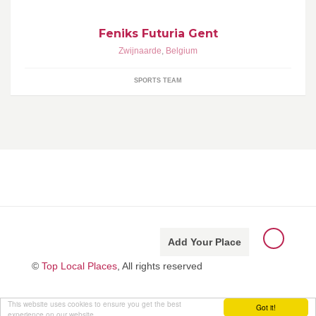
Feniks Futuria Gent
Zwijnaarde
,
Belgium
SPORTS TEAM
Add Your Place
©
Top Local Places
, All rights reserved
This website uses cookies to ensure you get the best
Got it!
experience on our website.