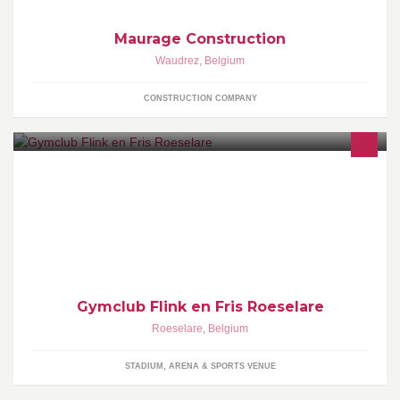
Maurage Construction
Waudrez
,
Belgium
CONSTRUCTION COMPANY
infosite met alle info over Flink & Fris Roeselare activiteiten,
wedstrijdverslagen, weetjes, ...
Gymclub Flink en Fris Roeselare
Roeselare
,
Belgium
STADIUM, ARENA & SPORTS VENUE