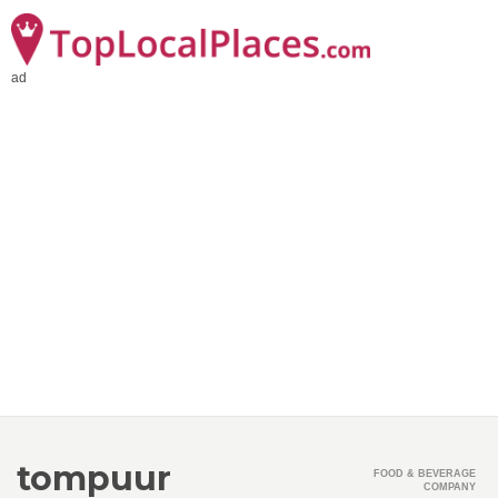
ad
tompuur
FOOD & BEVERAGE
COMPANY