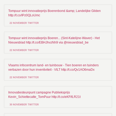
Tompuur wint innovatieprijs Boerenbond &amp; Landelijke Gilden
http://t.co/IPz0QLoUmc
22 NOVEMBER TWITTER
Tompuur wint innovatieprijs Boeren... (Sint-Katelijne-Waver) - Het
Nieuwsblad http://t.co/EBHJhvzNh9 via @nieuwsblad_be
22 NOVEMBER TWITTER
Vlaams infocentrum land- en tuinbouw - Tien boeren en tuinders
verbazen door hun inventiviteit - VILT http://t.co/Qv1AO6maDx
22 NOVEMBER TWITTER
Innovatiesteunpunt campagne Publieksprijs
Kevin_Schiettecatte_TomPuur http://t.co/eKFifLR21t
30 NOVEMBER TWITTER