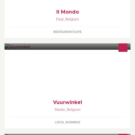
Il Mondo
Paal
,
Belgium
RESTAURANT/CAFE
We delen onze kennis over vuur met onze fans & klanten. We
verkopen feestvuurwerk (vanaf 16 jaar), UFO-Balloons & vuur-
circus-materiaal.
Vuurwinkel
Marke
,
Belgium
LOCAL BUSINESS