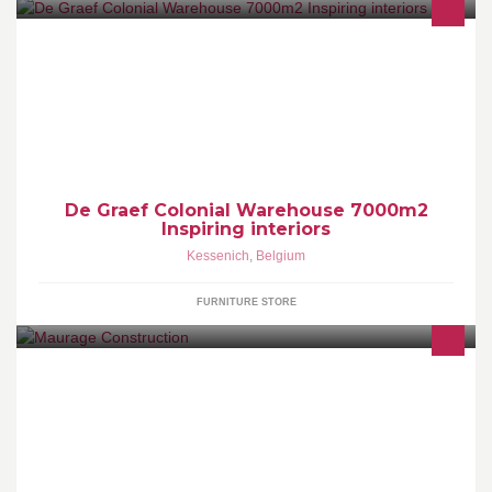
Altijd geopend van Dinsdag t/m Zondag. Unieke woonwinkel van
7000 m2 in Kessenich(België). Voor al uw stoere, wereldse
meubelen en woonaccessoires.
De Graef Colonial Warehouse 7000m2
Inspiring interiors
Kessenich
,
Belgium
FURNITURE STORE
Entreprise de construction et rénovation ; Maçonnerie, carrelage,
plafonnage, chape, sablage, rejointoyage, isolation, faux plafond,
cloisons.