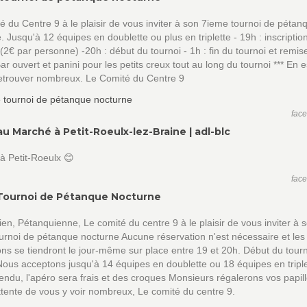
é du Centre 9 à le plaisir de vous inviter à son 7ieme tournoi de pétan
. Jusqu'à 12 équipes en doublette ou plus en triplette - 19h : inscriptio
(2€ par personne) -20h : début du tournoi - 1h : fin du tournoi et remis
 Bar ouvert et panini pour les petits creux tout au long du tournoi *** En 
retrouver nombreux. Le Comité du Centre 9
fac
u Marché à Petit-Roeulx-lez-Braine | adl-blc
à Petit-Roeulx 😊
fac
ournoi de Pétanque Nocturne
en, Pétanquienne, Le comité du centre 9 à le plaisir de vous inviter à 
rnoi de pétanque nocturne Aucune réservation n'est nécessaire et les
ions se tiendront le jour-même sur place entre 19 et 20h. Début du tour
ous acceptons jusqu'à 14 équipes en doublette ou 18 équipes en triple
endu, l'apéro sera frais et des croques Monsieurs régalerons vos papill
ttente de vous y voir nombreux, Le comité du centre 9.