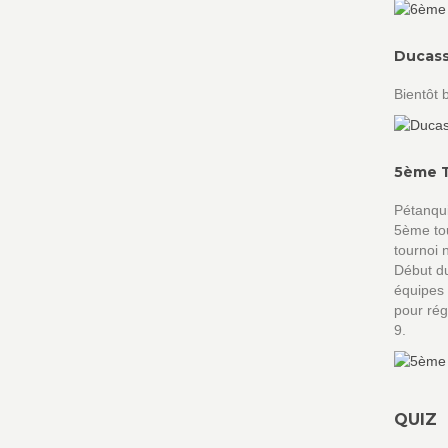
Ducass
Bientôt b
5ème T
Pétanqui
5ème to
tournoi 
Début du
équipes 
pour rég
9.
QUIZ