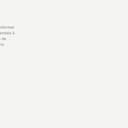
 informer
anisés à
s de
ine