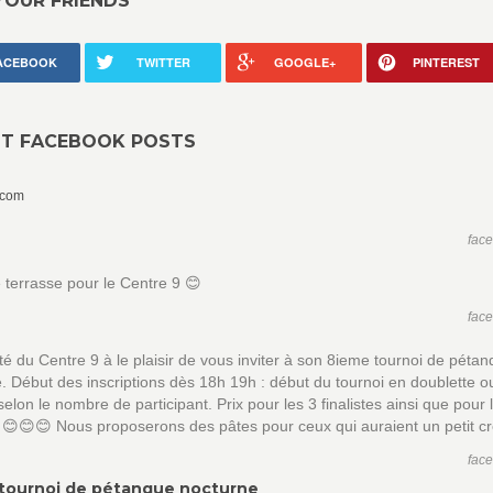
YOUR FRIENDS
ACEBOOK
TWITTER
GOOGLE+
PINTEREST
NT FACEBOOK POSTS
.com
fac
 terrasse pour le Centre 9 😊
fac
é du Centre 9 à le plaisir de vous inviter à son 8ieme tournoi de péta
. Début des inscriptions dès 18h 19h : début du tournoi en doublette o
e selon le nombre de participant. Prix pour les 3 finalistes ainsi que pour
 😊😊😊 Nous proposerons des pâtes pour ceux qui auraient un petit c
fac
tournoi de pétanque nocturne