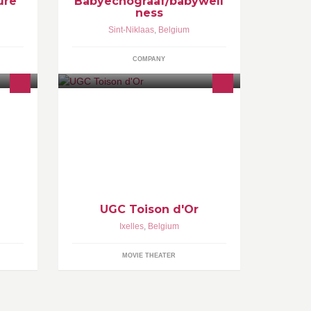
ure
Babyechograaf/babywell
ness
Sint-Niklaas
,
Belgium
COMPANY
in a
Le plus grand cinéma du centre ville
sales,
à Bruxelles
,
.
UGC Toison d'Or
Ixelles
,
Belgium
MOVIE THEATER