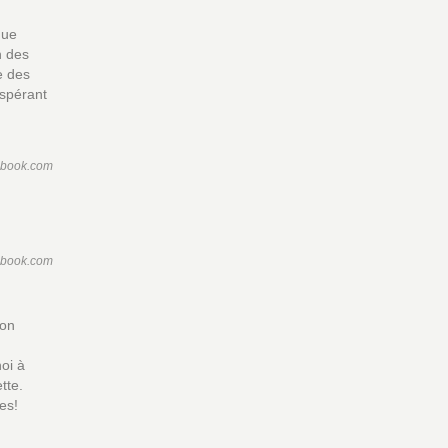
que
n des
e des
espérant
ebook.com
ebook.com
son
noi à
tte.
es!