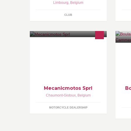
Limbourg
,
Belgium
Sp
CLUB
A votre service depuis 1979. Dealer
Bo
officiel MV Agusta, Yamaha, Suzuki,
Ch
Vespa, Piaggio, Moto Guzzi, SYM,
Kymco, CF Moto, Beta, Mash, Royal
Enfield.
Mecanicmotos Sprl
Bo
Chaumont-Gistoux
,
Belgium
MOTORCYCLE DEALERSHIP