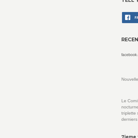
TELL 
F
RECE
facebook
Nouvelle
Le Comit
nocturne
triplett
derniers
7ieme 