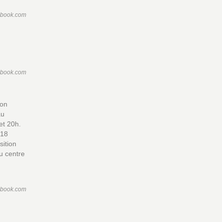
ebook.com
ebook.com
son
au
et 20h.
 18
sition
u centre
ebook.com