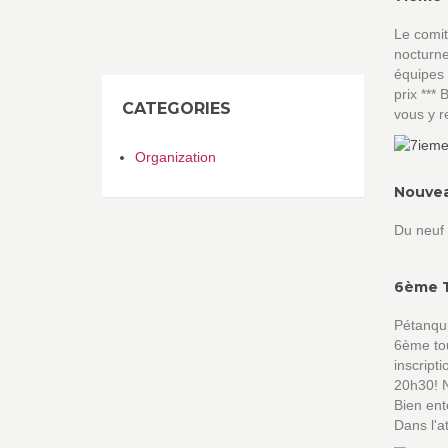
Le comit
nocturne
équipes 
prix ***
CATEGORIES
vous y 
Organization
Nouvea
Du neuf 
6ème T
Pétanqui
6ème tou
inscript
20h30! N
Bien ent
Dans l'a