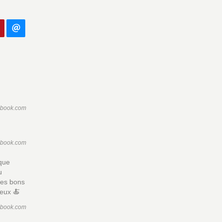
ebook.com
ebook.com
nque
u
 les bons
reux 🍝
ebook.com