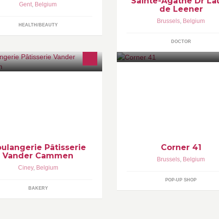
Sainte-Agathe Dr La
Gent
,
Belgium
anje.
de Leener
Brussels
,
Belgium
HEALTH/BEAUTY
DOCTOR
Corner 41 Is a charming space 
ulanger - Pâtissier - Glacier -
great location ideal for private 
ocolatier
pop-ups, exhibitions, p.r events
seminars,photo studio, castings
ulangerie Pâtisserie
Corner 41
Vander Cammen
Brussels
,
Belgium
Ciney
,
Belgium
POP-UP SHOP
BAKERY