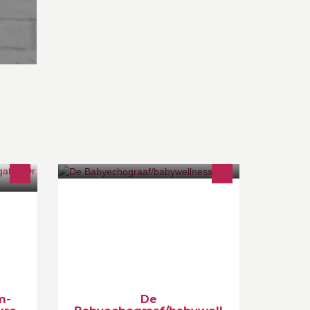
es
Bij ons kan je terrecht voor 2D 3D 4D
echografie Nieuw sinds juni!
ou sur
Babywellness
ires
m-
De