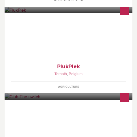
MEDICAL & HEALTH
In PlukPlek, een zelfpluktuin in Ternat, telen we fruit en groenten
met zorg voor mens, natuur en onze planeet. Dat smaak je !
PlukPlek
Ternath
,
Belgium
AGRICULTURE
Club