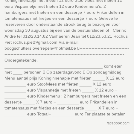
Koninginnehapje met frieten 12 euro Stoofvlees met frieten 12
euro Vispannetje met frieten 12 euro Kindermenu’s: 2
hamburgers met frieten en een dessertje 7 euro Frikandellen in
tomatensaus met frietjes en een dessertje 7 euro Gelieve te
reserveren door onderstaande strook terug te bezorgen vóór
woensdag 30 augustus bij één van de bestuursleden of : Clerinx
Andre tel 012/23.14.82 Vanhaeren Jean tel 012/23.53.21 Rochus
Piet rochus.piet@gmail.com Via e-mail:
boogschutters.overrepen@hotmail.be ---------------------------------
--------------------------------------------------------------------------------
Ondergetekende,
_________________________________________ komt eten
met ____ personen  Op zaterdagavond  Op zondagmiddag
Menu aantal prijs Koninginnehapje met frieten _____ X 12 euro =
_________ euro Stoofvlees met frieten _____ X 12 euro =
_________ euro Vispannetje met frieten _____ X 12 euro =
_________ euro Kindermenu : 2 hamburgers met frieten en een
dessertje _____ X 7 euro = _________ euro Frikandellen in
tomatensaus met frietjes en een dessertje _____ X 7 euro =
_________ euro Totaal= _________ euro Ter plaatse te betalen
facebook.com