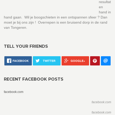
resultat
en
hand in
hand gaan. Wil je boogschieten in een ontspannen sfeer ? Dan
moet je bij ons zijn ! Overrepen is een bruisend dorp in de rand
van Tongeren.
TELL YOUR FRIENDS
FACEBOOK
TWITTER
GOOGLE+
RECENT FACEBOOK POSTS
facebook.com
facebook.com
facebook.com