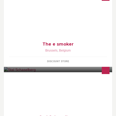
NOUS NE SOMMES PAS UNE FRANCHISE OPPORTUNISTE
NOUS SOMMES UNE BOUTIQUE DE PASSIONNÉS CHEZ
NOUS ON VAPOTTE PAS CHEZ VOUS ON FAIT DE LA VRAIE
VAPE PAS DE CHINOISERIES PREMIERS PRIX À FAIRE PARTIR
EN FUMÉE UNE SELECTION DES MEILLEURS PRODUITS
The e smoker
Brussels
,
Belgium
DISCOUNT STORE
Bij Stal Schaselberg kan iedereen leren paardrijden. Je kan er je
eigen paard stallen en je kan er terecht als je op zoek bent naar
geschikt paard.