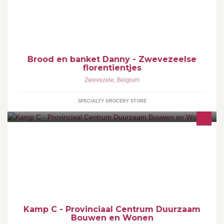
Brood en Banket Danny Hille 109 8750 Zwevezele
Brood en banket Danny - Zwevezeelse
florentientjes
Zwevezele
,
Belgium
SPECIALTY GROCERY STORE
Kamp C is jouw eerste aanspreekpunt inzake duurzaam
(ver)bouwen. We zijn er voor zowel particulieren, bedrijven,
overheden als scholen.
Kamp C - Provinciaal Centrum Duurzaam
Bouwen en Wonen