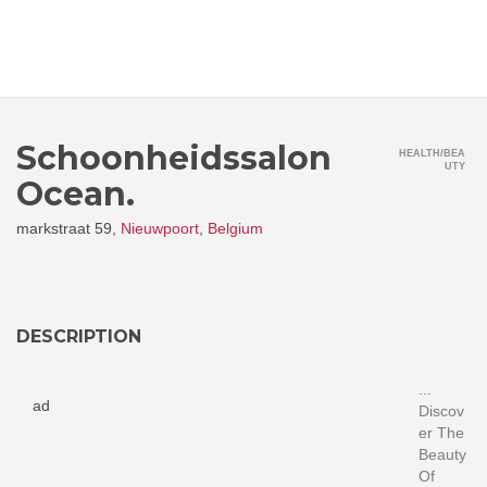
Schoonheidssalon
HEALTH/BEA
UTY
Ocean.
markstraat 59,
Nieuwpoort
,
Belgium
DESCRIPTION
...
ad
Discov
er The
Beauty
Of