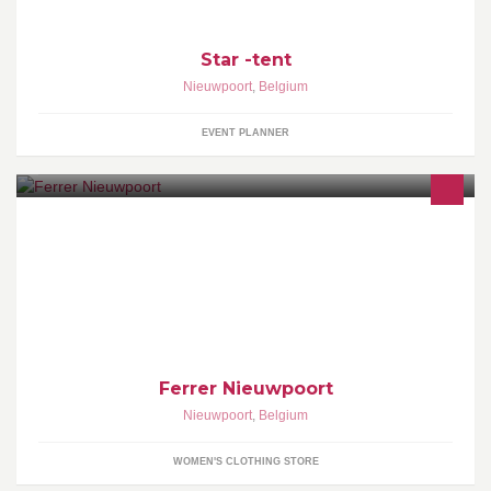
Star -tent
Nieuwpoort
,
Belgium
EVENT PLANNER
Ferrer Nieuwpoort is a unique fashion boutique designed by
Studio Arne Quinze. Discover top brands. Feel the personal
service. Experience the interior.
Ferrer Nieuwpoort
Nieuwpoort
,
Belgium
WOMEN'S CLOTHING STORE