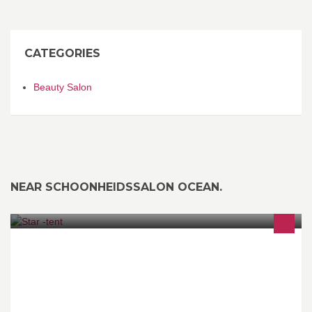
CATEGORIES
Beauty Salon
NEAR SCHOONHEIDSSALON OCEAN.
Verhuur van startenten voor alle privé en bedrijfsfeesten ,
communies , bbq , trouw , ...