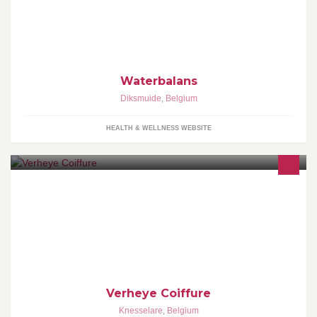
Sauna Waterbalans is een privésauna voor 2 personen. U kunt er
genieten van de sauna, jacuzzi, turks stoombad en relaxruimte
met openschuivende koepel. Like ons facebookpagina en blijf zo
op de hoogte van onze acties en promoties.
Waterbalans
Diksmuide
,
Belgium
HEALTH & WELLNESS WEBSITE
Verheye Coiffure
Verheye Coiffure
Knesselare
,
Belgium