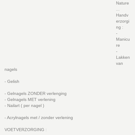
Nature
...
Handv
erzorgi
ng :
-
Manicu
re
-
Lakken
van
nagels
- Gelish
- Gelnagels ZONDER verlenging
- Gelnagels MET verlening
- Nailart ( per nagel )
- Acrylnagels met / zonder verlening
VOETVERZORGING :