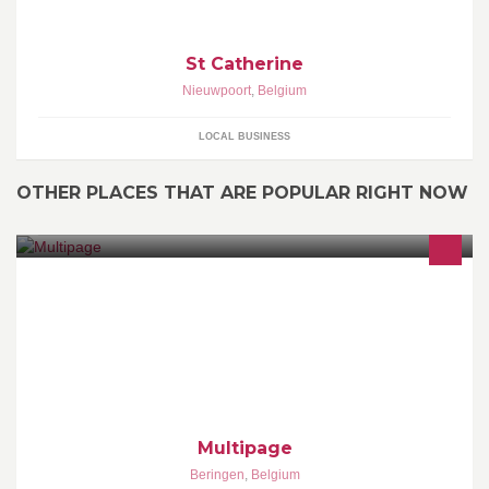
St Catherine
Nieuwpoort
,
Belgium
LOCAL BUSINESS
OTHER PLACES THAT ARE POPULAR RIGHT NOW
Computer & Electronica Smartphone onderdelen Laptop accu's
en Onderdelen Geheugen en Opslag
Multipage
Beringen
,
Belgium