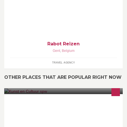
Voor een zorgeloze vakantie: Het juiste adres. Gespecialiseerd in
all-in vakanties.
Rabot Reizen
Gent
,
Belgium
TRAVEL AGENCY
OTHER PLACES THAT ARE POPULAR RIGHT NOW
Kunst en Cultuur organiseert theatervoorstellingen in Sint-Pieters-
Woluwe.