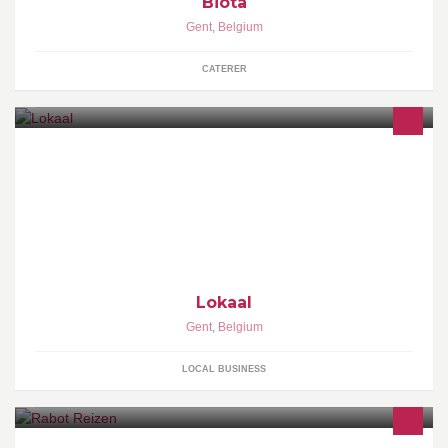
Biota
Gent
,
Belgium
CATERER
Een van de eerste theebars in Gent waar we ook lokale, gezonde
en betaalbare gerechtjes voorschotelen. Open van maandag tot
zaterdag van 11u30 tot 21u.
Lokaal
Gent
,
Belgium
LOCAL BUSINESS