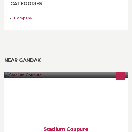
CATEGORIES
Company
NEAR GANDAK
Veel meer dan fitness alleen. Sport, wellness en lifestyle: de
Stadium fitnesscentra bieden voor elk wat wils. Sportclubs in Gent
en Brussel.
Stadium Coupure