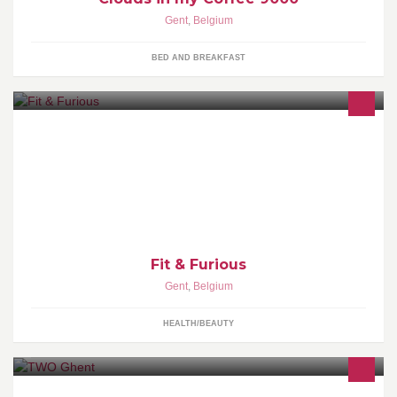
Gent
,
Belgium
BED AND BREAKFAST
Train met Fit & Furious! Create yourself! Volg onze small group,
functionele trainingen of begeleiding op maat!
Fit & Furious
Gent
,
Belgium
HEALTH/BEAUTY