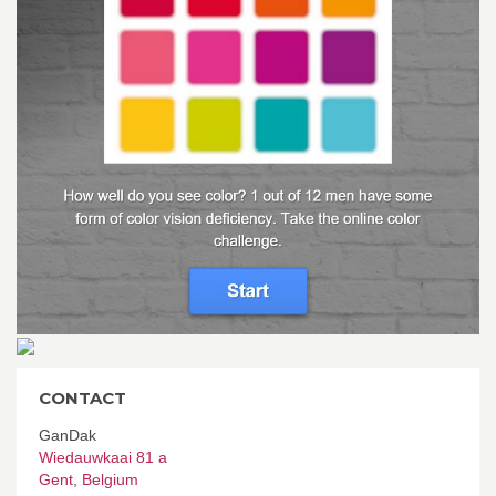
CONTACT
GanDak
Wiedauwkaai 81 a
Gent
,
Belgium