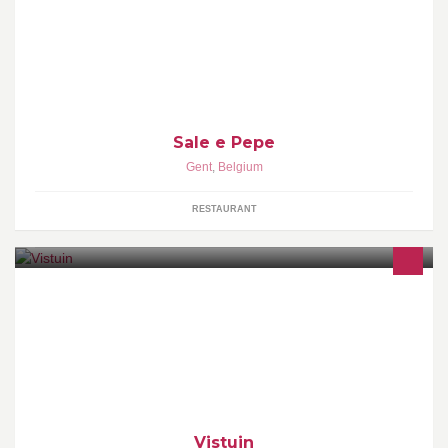
Budgetvriendelijk en snel!
Sale e Pepe
Gent
,
Belgium
RESTAURANT
Omdat zelf groenten kweken in afval zowat het tegengestelde is
van onnodig verpakte groenten te kopen in de supermarkt.
Vistuin