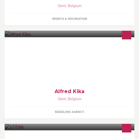
Gent
,
Belgium
SPORTS & RECREATION
Alfred Kika brengt kids modellen in contact met productiehuizen,
reclamebureaus en fotografen. Maar ook adult people modellen,
stemmodellen en figuranten.
Alfred Kika
Gent
,
Belgium
MODELING AGENCY
Alles onder één dak om de STERKSTE versie van jezelf te