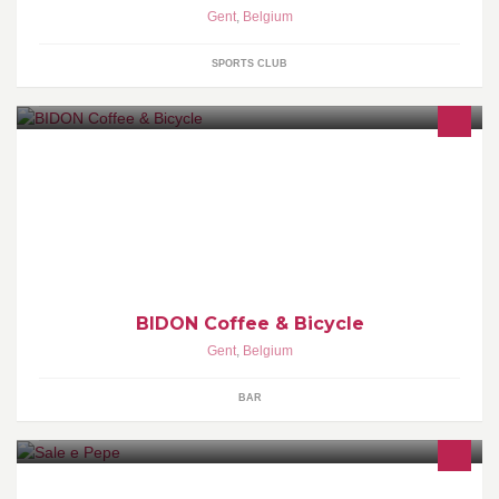
Gent
,
Belgium
SPORTS CLUB
We love good coffee and we really like to ride bicycles, so we
decided to combine the two in BIDON!
BIDON Coffee & Bicycle
Gent
,
Belgium
BAR
Lekker Italiaans eten in het Gentse stadscentrum.