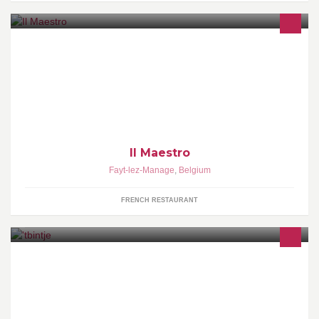
Viandes et poissons d'exception grillé au feux de bois
Il Maestro
Fayt-lez-Manage
,
Belgium
FRENCH RESTAURANT
frituur - snackbar - burgers