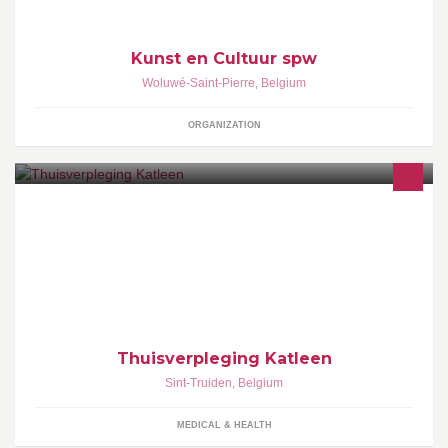
Kunst en Cultuur spw
Woluwé-Saint-Pierre
,
Belgium
ORGANIZATION
Zorg aan huis zowel voor jong als oud .
Thuisverpleging Katleen
Sint-Truiden
,
Belgium
MEDICAL & HEALTH