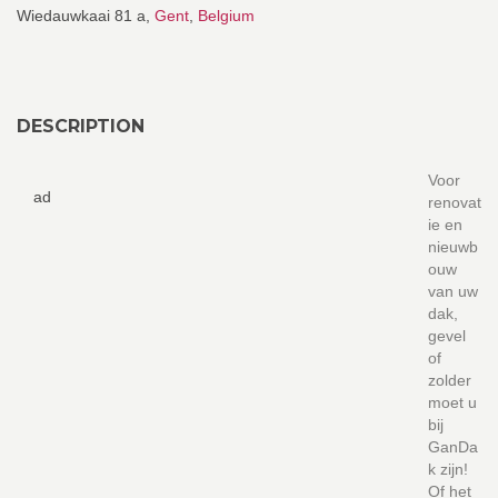
Wiedauwkaai 81 a,
Gent
,
Belgium
DESCRIPTION
Voor
ad
renovat
ie en
nieuwb
ouw
van uw
dak,
gevel
of
zolder
moet u
bij
GanDa
k zijn!
Of het