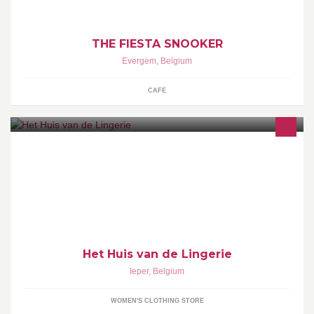
THE FIESTA SNOOKER
Evergem
,
Belgium
CAFE
Het Huis van de lingerie (vroeger: De Nieuwe Schaar) is al sinds
jaar en dag de lingeriewinkel in Ieper en omstreken met
persoonlijk advies.
Het Huis van de Lingerie
Ieper
,
Belgium
WOMEN'S CLOTHING STORE