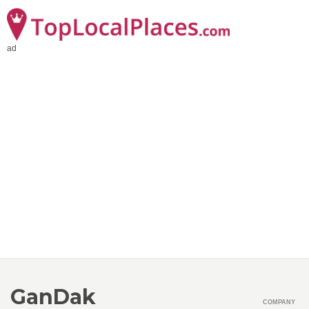
ad
GanDak
COMPANY