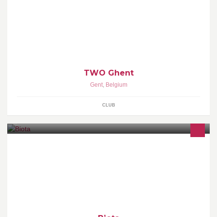
A brand new nightlife concept is coming to Ghent... ● Expect: Sexy
Music, Pretty People, Firework & Drinks ● ● TWO GHENT ●
TWO Ghent
Gent
,
Belgium
CLUB
Catering met allergievrije focus Bestellingen op maat Taarten &
desserts Workshops op maat voor partulieren, bedrijven en
scholen Organiseert zelf evenement, o.m. brunches