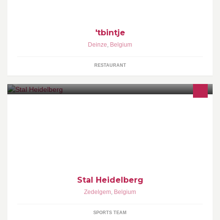
'tbintje
Deinze
,
Belgium
RESTAURANT
Stal Heidelberg is een Privéstal gelegen in het hartje van
Zedelgem/Loppem met schitterende wandelroutes. Bij ons kan uw
beste paardenvriend terecht in één van onze nieuwe stallen. Uw
paard/pony wordt op een correcte en zorgvuldige manier
verzorgd.
Stal Heidelberg
Zedelgem
,
Belgium
SPORTS TEAM