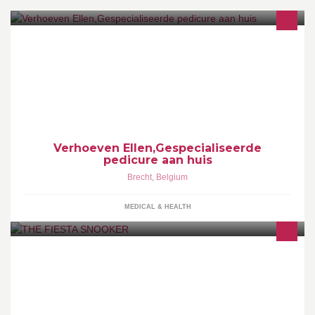
Pijn aan de voeten? Of te weinig tijd voor een
schoonheidsbezoek? Gediplomeerde pedicure met jaren
werkervaring komt bij u aan huis!
Verhoeven Ellen,Gespecialiseerde
pedicure aan huis
Brecht
,
Belgium
MEDICAL & HEALTH
Snooker en pool