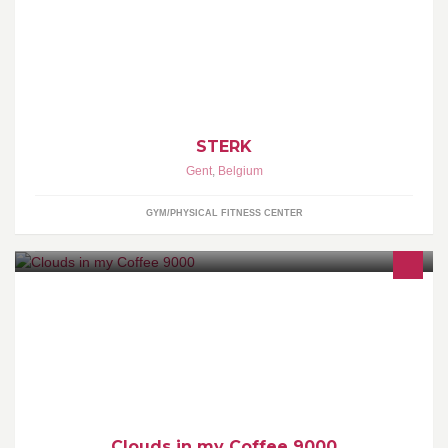
worden.
STERK
Gent
,
Belgium
GYM/PHYSICAL FITNESS CENTER
D R I N K S - D R E A M S & I / O B J E C T S // online open 24/7 //
visit our shop mon-sat: 10-17u30
Clouds in my Coffee 9000