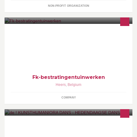
NON-PROFIT ORGANIZATION
FK Bestratingswerken Heers (Limburg), Ervaren in
bestratingswerken en tuinaanleg.
Fk-bestratingentuinwerken
Heers
,
Belgium
COMPANY
Meter: Anne Teresa De KeersmaekerPeter: Sidi Larbi