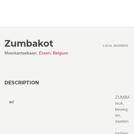
Zumbakot
LOCAL BUSINESS
Moerkantsebaan,
Essen
,
Belgium
DESCRIPTION
ZUMBA
ad
leuk,
beweg
en,
zweten
,
lachen,