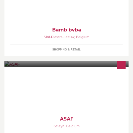
horeca.
Bamb bvba
Sint-Pieters-Leeuw
,
Belgium
SHOPPING & RETAIL
Association Sportive Automobile Francophone
ASAF
Sclayn
,
Belgium