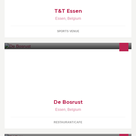
T&T Essen
Essen
,
Belgium
SPORTS VENUE
De stopplaats bij uitstek voor gezinnen met kinderen, wandelaars,
fietsers en andere groepen. Tal van recreatiemogelijkheden: grote
speeltuin, mooie minigolf en in de zomer het maïsdoolhof! Feestje
of receptie? Mooie feestzaal gratis beschikbaar!
De Bosrust
Essen
,
Belgium
RESTAURANT/CAFE