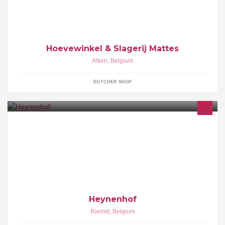
voedingsproducten recht van bij de boer. Dit met respect voor
mens, dier en natuur.
Hoevewinkel & Slagerij Mattes
Alken
,
Belgium
BUTCHER SHOP
heynenhof wij verzorgen u hond als u op vakatie wilt gaan of een
dagje wegwilt en wij hebben ook opvang voor weg ge loppen
honden
Heynenhof
Riemst
,
Belgium