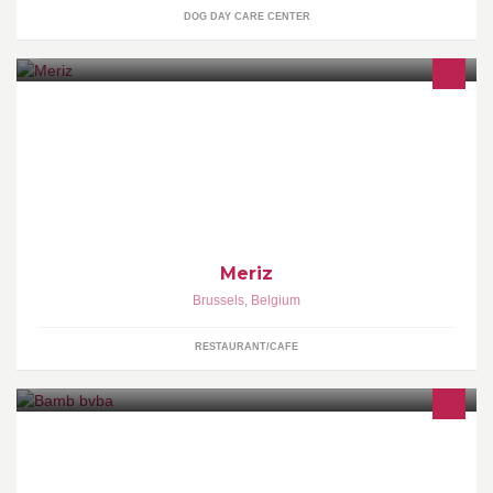
DOG DAY CARE CENTER
La page est destinée au service d'entreprise bruxelloises pour
leur proposer le service Business Lunch
Meriz
Brussels
,
Belgium
RESTAURANT/CAFE
toeleverancier van horecamateriaal tot gedekte tafel voor de