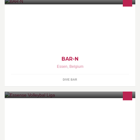
Voor meer informatie: bar-n.be - gintastings - brunch & lunch -
pop-upBar-n: winterbar-zomerbar
BAR-N
Essen
,
Belgium
DIVE BAR
Recreatief Volleybal in Essen is ons hoofddoel