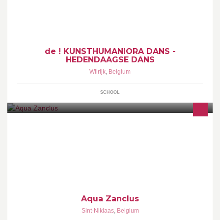
Cherkaoui.de ! PROFESSIONELE OPLEIDINGhedendaagse dans
in VlaanderenHet ! CENTRUM voor DANS Antwerpen
de ! KUNSTHUMANIORA DANS -
HEDENDAAGSE DANS
Wilrijk
,
Belgium
SCHOOL
Reeds meer dan een decennium staat Zanclus garant voor een
ongeëvenaarde service, kwalitatieve producten/materialen en
levende dieren in topconditie.
Aqua Zanclus
Sint-Niklaas
,
Belgium