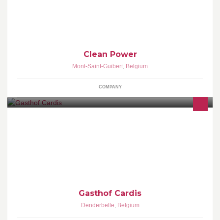
CLEAN POWER / You've never seen so Clean ! Cleaning &
Facilities Partner
Clean Power
Mont-Saint-Guibert
,
Belgium
COMPANY
Gasthof Cardis alomgekend restaurant te Denderbelle
Gasthof Cardis
Denderbelle
,
Belgium