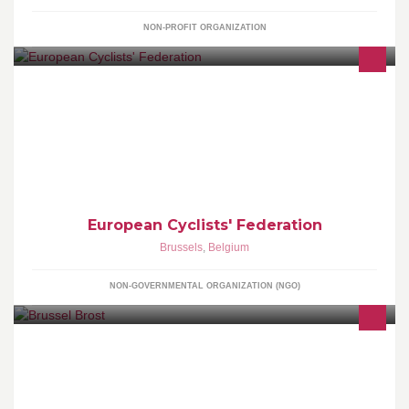
NON-PROFIT ORGANIZATION
More people cycling more often
European Cyclists' Federation
Brussels
,
Belgium
NON-GOVERNMENTAL ORGANIZATION (NGO)
FREE Festival - Official Student Kick-off Brussels ///// Het Groot
Brusselse Studenten Stadsfeest! 29 september 2016 -Akenkaai,
Brussel