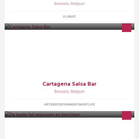
Brussels
,
Belgium
FLORIST
Avec Cartagena vous allez découvrir une ambiance différente,
que diriez vous de vous immergé en Amérique latine le temps
d'une danse ou d'une soirée?
Cartagena Salsa Bar
Brussels
,
Belgium
ARTS/ENTERTAINMENT/NIGHTLIFE
Zend een toffe fail status of bericht in en wij posten het.
Anonimiteit verzekerd!:D WEBSITE ---
►http://debestefailstatusseberichten.webs.com/