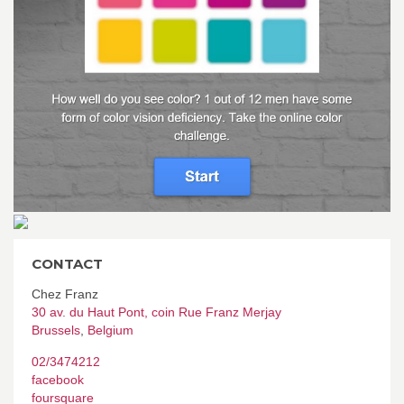
CONTACT
Chez Franz
30 av. du Haut Pont, coin Rue Franz Merjay
Brussels
,
Belgium
02/3474212
facebook
foursquare