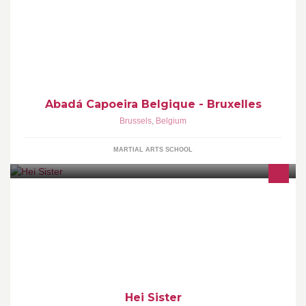
Cours de Capoeira avec Mestrando Tigre
Abadá Capoeira Belgique - Bruxelles
Brussels
,
Belgium
MARTIAL ARTS SCHOOL
Customized and personalized floral decorations for all kinds of
events. Compositions florales personnalisées pour tous types
d'événements.
Hei Sister