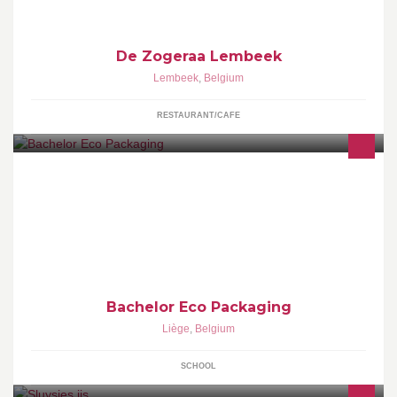
De Zogeraa Lembeek
Lembeek
,
Belgium
RESTAURANT/CAFE
Le Bachelor en éco-packaging est une nouvelle formation
pluridisciplinaire de 3 ans. Elle permet de maîtriser les différents
aspects de la conception des emballages dans le respect de
l'environnement. Unique en Belgique !
Bachelor Eco Packaging
Liège
,
Belgium
SCHOOL