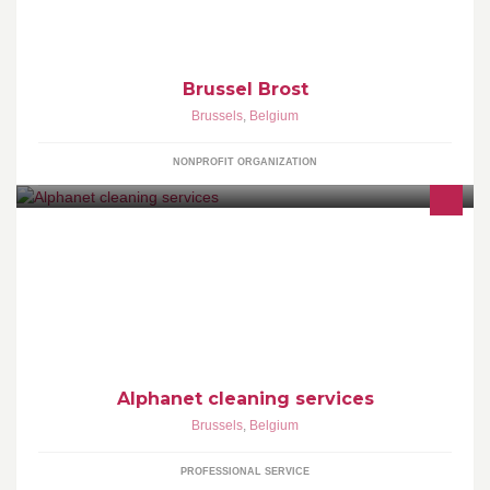
Brussel Brost
Brussels
,
Belgium
NONPROFIT ORGANIZATION
Entreprise de nettoyage avec plus de 40 ans de métier, fondée en
1972 Garantie de sérieux, d'expérience et de professionnalisme
Alphanet cleaning services
Brussels
,
Belgium
PROFESSIONAL SERVICE