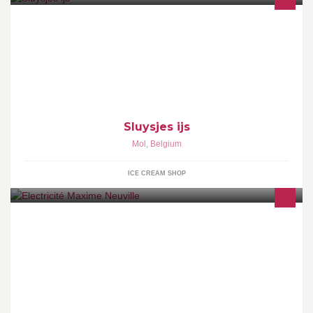
De fanpage van Sluysjes ijs
Sluysjes ijs
Mol
,
Belgium
ICE CREAM SHOP
Electricité générale Câblage informatique Domotique Alarme
intrusion Alarme incendie Contrôle d'accès Parlophonie
Vidéophonie Mise en conformité Eclairage d'extérieur Eclairage
d'intérieur Maintenance Dépannage