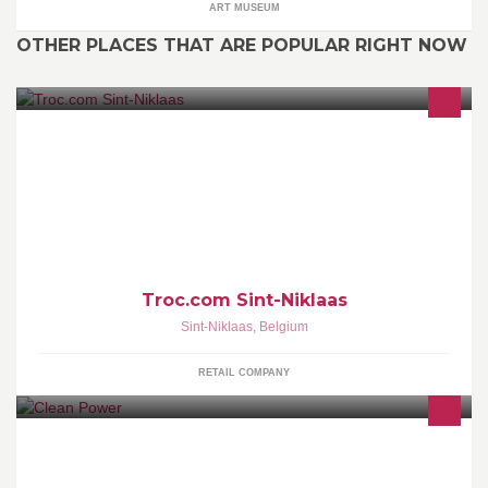
ART MUSEUM
OTHER PLACES THAT ARE POPULAR RIGHT NOW
1.600 m² kwaliteitstweedehands, outlet en einde reeksen. De grot
van Ali Baba voor wie graag ontdekkingen doet!
Troc.com Sint-Niklaas
Sint-Niklaas
,
Belgium
RETAIL COMPANY