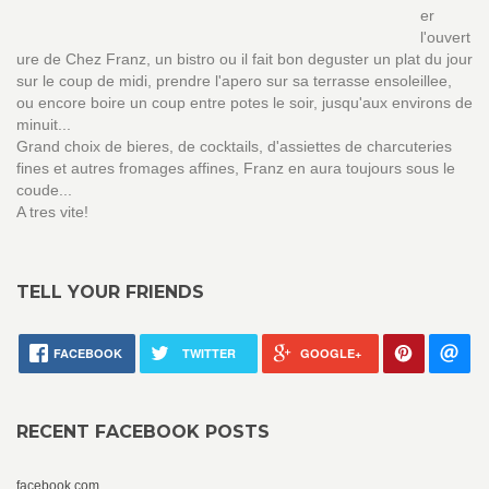
er
l'ouvert
ure de Chez Franz, un bistro ou il fait bon deguster un plat du jour
sur le coup de midi, prendre l'apero sur sa terrasse ensoleillee,
ou encore boire un coup entre potes le soir, jusqu'aux environs de
minuit...
Grand choix de bieres, de cocktails, d'assiettes de charcuteries
fines et autres fromages affines, Franz en aura toujours sous le
coude...
A tres vite!
TELL YOUR FRIENDS
FACEBOOK
TWITTER
GOOGLE+
RECENT FACEBOOK POSTS
facebook.com