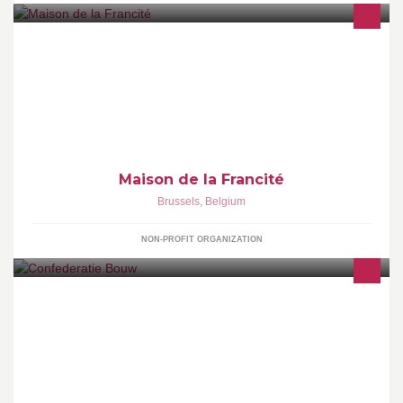
La Maison de la Francité a pour mission la promotion de la
langue française et de la francophonie internationale dans un
esprit d’ouverture et de modernité
Maison de la Francité
Brussels
,
Belgium
NON-PROFIT ORGANIZATION
De Confederatie Bouw verdedigt de belangen van méér dan
15.000 aannemers actief in bouw, energie en milieu.