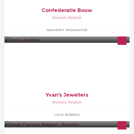
Confederatie Bouw
Brussels
,
Belgium
NON-PROFIT ORGANIZATION
Founded over 60 years ago, Yvan's has become a prestigious
reference point for all watch lovers, Rolex, Vacheron Constantin,
Chanel, Breguet, Tudor, Omega
Yvan's Jewellers
Brussels
,
Belgium
LOCAL BUSINESS