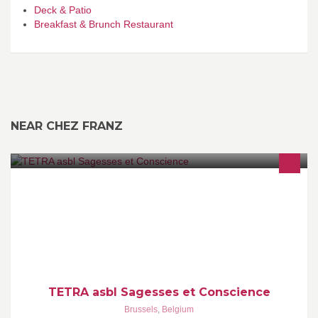
Deck & Patio
Breakfast & Brunch Restaurant
NEAR CHEZ FRANZ
Le but de l’association TETRA est de favoriser un cheminement
personnel vers l'élargissement de la conscience, la présence à
soi et au monde.
TETRA asbl Sagesses et Conscience
Brussels
,
Belgium