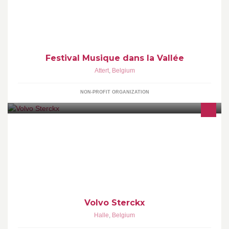
Festival transfrontalier (B-L) de musique classique en milieu rural.
Festival dédié à la voix
Festival Musique dans la Vallée
Attert
,
Belgium
NON-PROFIT ORGANIZATION
Your Volvo Dealer - IT'S ALL ABOUT YOU
Volvo Sterckx
Halle
,
Belgium