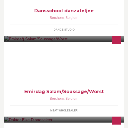
Dansschool danzateljee
Berchem
,
Belgium
DANCE STUDIO
..:::Halal Quality Since 1974:::..
Emirdağ Salam/Soussage/Worst
Berchem
,
Belgium
MEAT WHOLESALER