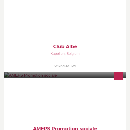
De Club is een onderdeel van Albe vzw waar we elkaar
ontmoeten om te praten over ons dagelijks leven en onze vrije tijd
Club Albe
Kapellen
,
Belgium
ORGANIZATION
Vous êtes sur la page officielle de l'AMEPS, établissement
d'enseignement de promotion sociale situé à Erquelinnes en
Belgique.
AMEPS Promotion sociale