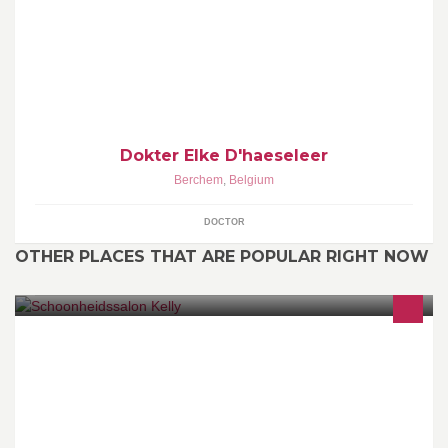
Welkom op mijn pagina! Ik ben Dr Elke D'haeseleer,
fertiliteitsgynaecoloog en werk in ZNA Middelheim en privé
praktijk Grote steenweg te Berchem.
Dokter Elke D'haeseleer
Berchem
,
Belgium
DOCTOR
OTHER PLACES THAT ARE POPULAR RIGHT NOW
schoonheidssalon zowel voor mannen als vrouwen