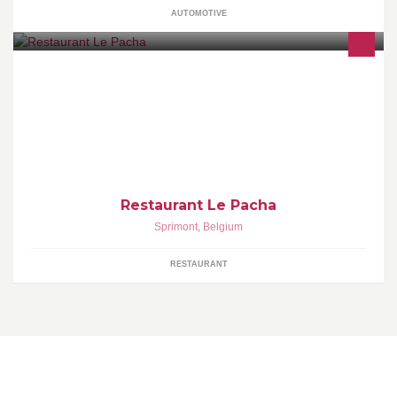
AUTOMOTIVE
Cuisine marocaine Le restaurant est situé à Sprimont, Thier du
Hornay 3 Ouvert du jeudi au dimanche en soirée ainsi que le
vendredi et le dimanche à midi.
Restaurant Le Pacha
Sprimont
,
Belgium
RESTAURANT