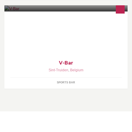
V-Bar is gelegen in de nieuwe sporthal Veemarkt. Voor iedereen
toegankelijk. Ook op zondag open bij competitie.
V-Bar
Sint-Truiden
,
Belgium
SPORTS BAR