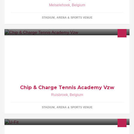
Melselehoek
,
Belgium
STADIUM, ARENA & SPORTS VENUE
C&C Tennis Academy is een vzw die instaat voor de tennislessen
op de Ruisbroekse tennisclub (RTC) en Lembeek en de uitbating
van de cafetaria A.J.Braillard
Chip & Charge Tennis Academy Vzw
Ruisbroek
,
Belgium
STADIUM, ARENA & SPORTS VENUE
Under construction