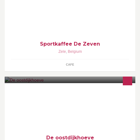
biertje of heerlijke koffie maar ook voor uw feesten,
rouwmaaltijden, vergaderingen,..
Sportkaffee De Zeven
Zele
,
Belgium
CAFE
Manege 'De Oostdijkhoeve' van de familie Baukeland
De oostdijkhoeve