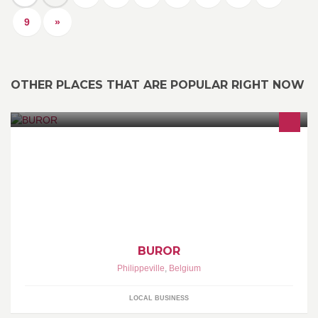
9
»
OTHER PLACES THAT ARE POPULAR RIGHT NOW
Notre adresse: rue de Neuville 4 5600 Philippeville Notre site
internet: www.buror.be Pour tout autres renseignement: Tel : 071
66 77 91 où info@buror.be
BUROR
Philippeville
,
Belgium
LOCAL BUSINESS