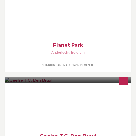
Inscription à l'asbl obligatoire : 15 euros / an Session : 5 euros
Casque obligatoire cours de roller, skateboard, bmx, trotinette
possible sur demande
Planet Park
Anderlecht
,
Belgium
STADIUM, ARENA & SPORTS VENUE
Geelse T.C. Den Bruul