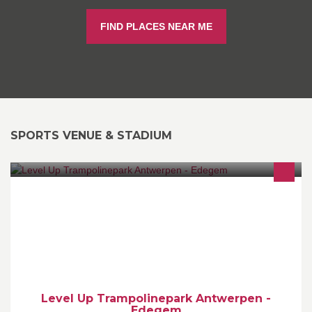
FIND PLACES NEAR ME
SPORTS VENUE & STADIUM
www.leveluptrampoline.be
Level Up Trampolinepark Antwerpen -
Edegem