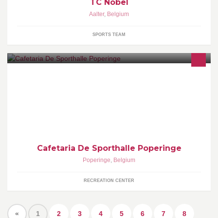
TC Nobel
Aalter
,
Belgium
SPORTS TEAM
Sportspub, vier schermen voor alle sporten en regelmatig een dik
feestje.
Cafetaria De Sporthalle Poperinge
Poperinge
,
Belgium
RECREATION CENTER
«
1
2
3
4
5
6
7
8