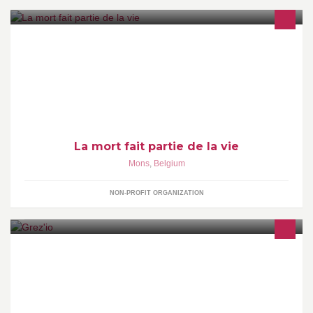
Fondation d'utilité publique ayant pour mission de soutenir les
initiatives qui porte un regard ouvert, franc et libre sur la mort.
La mort fait partie de la vie
Mons
,
Belgium
NON-PROFIT ORGANIZATION
Restaurant italien de qualité -cuisine des Pouilles Réservations
uniquement par telephone