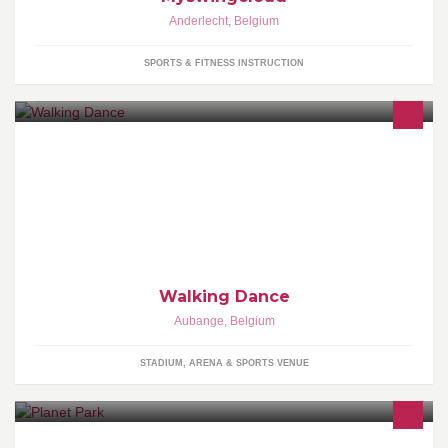
Anderlecht
,
Belgium
SPORTS & FITNESS INSTRUCTION
Quand tu danses... tu sors de toi-même, tu deviens plus grand et
plus puissant, plus beau. C'est ta puissance. Ton sang qui danse
dans tes veines!
Walking Dance
Aubange
,
Belgium
STADIUM, ARENA & SPORTS VENUE