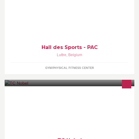
Retrouvez ici l'actualité et les activités du Hall des Sports de Pont-
à-Celles.
Hall des Sports - PAC
Luttre
,
Belgium
GYM/PHYSICAL FITNESS CENTER
De vernieuwde TC Nobel 2.0 Facebookpagina!