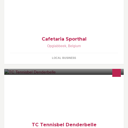
Cafetaria Sporthal
Opglabbeek
,
Belgium
LOCAL BUSINESS
Tennisbel is de oudste en gezelligste tennisclub uit groot Lebbeke
gelegen op een prachtige locatie in het hartje van het
wonderschone Denderbelle.
TC Tennisbel Denderbelle