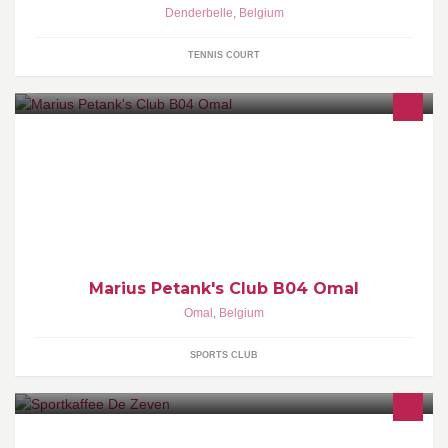
Denderbelle
,
Belgium
TENNIS COURT
Envie de suivre les actualités du Marius Petank's club?
Marius Petank's Club B04 Omal
Omal
,
Belgium
SPORTS CLUB
Bij Sportkaffee De Zeven kan je niet alleen terecht voor een lekker