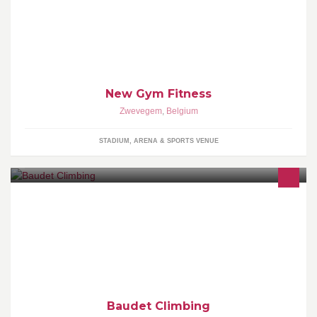
(met ruime parking). Bij ons kan u terecht voor fitness, cardio,
powertraining en crossfit.
New Gym Fitness
Zwevegem
,
Belgium
STADIUM, ARENA & SPORTS VENUE
Sur cette page, vous trouverez toutes les activités et jours de
fermeture de la salle d’escalade de bertrix.
Baudet Climbing