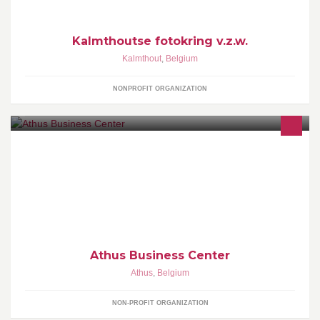
Kalmthoutse fotokring v.z.w.
Kalmthout
,
Belgium
NONPROFIT ORGANIZATION
L'ABC de la "Création" "L'abc" pour optimaliser vos chances de
réussite. Mise à disposition de bureaux et de locaux de stockage
à un prix attractif.
Athus Business Center
Athus
,
Belgium
NON-PROFIT ORGANIZATION