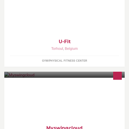
U-Fit
Torhout
,
Belgium
GYM/PHYSICAL FITNESS CENTER
MySwingCloud is a new golf platform on the internet Built on the
passions of more than 60 million golfers around the world.
Myswingcloud