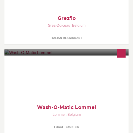
Grez'io
Grez-Doiceau
,
Belgium
ITALIAN RESTAURANT
Volautomatisch wassalon gelegen in hartje Lommel. Makkelijk
bereikbaar via de auto, fiets en zelfs openbaar vervoer.
Wash-O-Matic Lommel
Lommel
,
Belgium
LOCAL BUSINESS