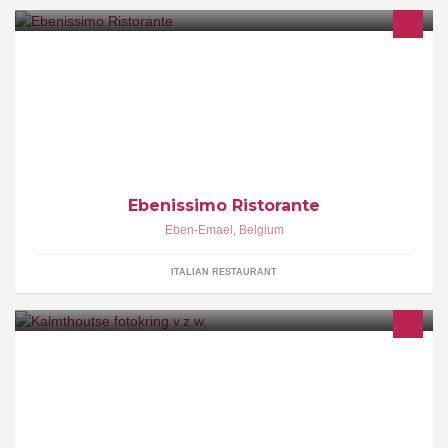
Le restaurant "EBenissimo" et son équipe, vous propose une
cuisine italienne, savoureuse et faite maison.
Ebenissimo Ristorante
Eben-Emael
,
Belgium
ITALIAN RESTAURANT
Een warm hart voor fotografie www.kalmthoutsefotokring.be