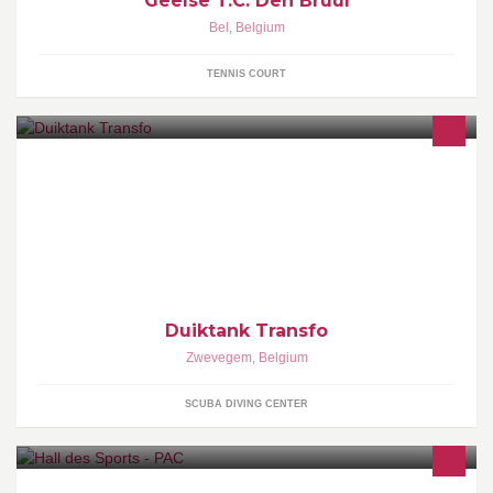
Geelse T.C. Den Bruul
Bel
,
Belgium
TENNIS COURT
Transfo duiktank gaat voor een open beleid waarbij de duiktank
voor heel wat bedoelingen kan ingezet worden door zowel sport-
als beroepsduikers.
Duiktank Transfo
Zwevegem
,
Belgium
SCUBA DIVING CENTER