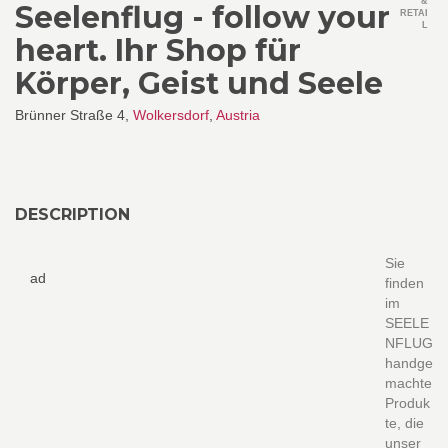
&
Seelenflug - follow your
RETAI
L
heart. Ihr Shop für
Körper, Geist und Seele
Brünner Straße 4,
Wolkersdorf
,
Austria
DESCRIPTION
Sie
ad
finden
im
SEELE
NFLUG
handge
machte
Produk
te, die
unser