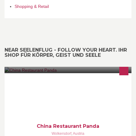
Shopping & Retail
NEAR SEELENFLUG - FOLLOW YOUR HEART. IHR
SHOP FÜR KÖRPER, GEIST UND SEELE
- Mittagsbuffet "All You Can Eat" - Mittagsmenüs - Speisen à là
Carte (mittags & abends!)
China Restaurant Panda
Wolkersdorf
,
Austria