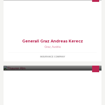
Wir kümmern uns um ihre Schadensfälle.
Generali Graz Andreas Kerecz
Graz
,
Austria
INSURANCE COMPANY
Almgaststätte, Bichler Carmen