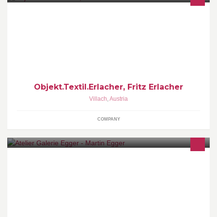
Website: www.objekt-textil-erlacher.at E-Mail: info@objekt-textil-
erlacher.at Tel.: +43 (0) 4242 42 420 Mobil: +43 (0)676 6111 555
Objekt.Textil.Erlacher, Fritz Erlacher
Villach
,
Austria
COMPANY
Galerie und Atelier Künstler: Egger Martin