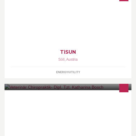
TiSUN has been developing, producing and distributing high-
quality solar collectors and stratified tanks, which withstand
extreme climatic conditions, for the last two decades.
TiSUN
Söll
,
Austria
ENERGY/UTILITY
Chiropraktische Behandlungen für Pferde und Kleintiere
Zahnbehandlungen für Pferde Kinesiotaping für Pferde ------------
Chiropractic service for small animal and equine Equine dentistry
Kinesiotaping for horses