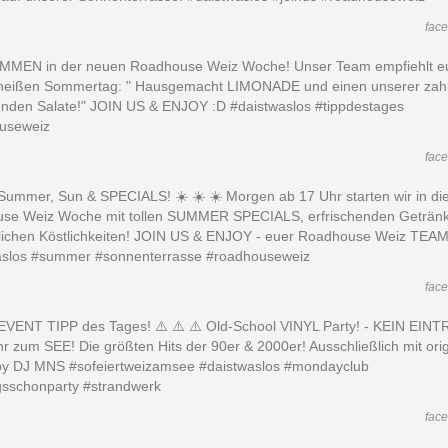
fac
MEN in der neuen Roadhouse Weiz Woche! Unser Team empfiehlt e
heißen Sommertag: " Hausgemacht LIMONADE und einen unserer zahl
henden Salate!" JOIN US & ENJOY :D #daistwaslos #tippdestages
useweiz
fac
 Summer, Sun & SPECIALS! ☀️ ☀️ ☀️ Morgen ab 17 Uhr starten wir in di
se Weiz Woche mit tollen SUMMER SPECIALS, erfrischenden Geträn
ichen Köstlichkeiten! JOIN US & ENJOY - euer Roadhouse Weiz TEAM
aslos #summer #sonnenterrasse #roadhouseweiz
fac
 EVENT TIPP des Tages! ⚠️ ⚠️ ⚠️ Old-School VINYL Party! - KEIN EINT
r zum SEE! Die größten Hits der 90er & 2000er! Ausschließlich mit ori
 by DJ MNS #sofeiertweizamsee #daistwaslos #mondayclub
sschonparty #strandwerk
fac