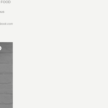
🍔 FOOD
nus
ebook.com