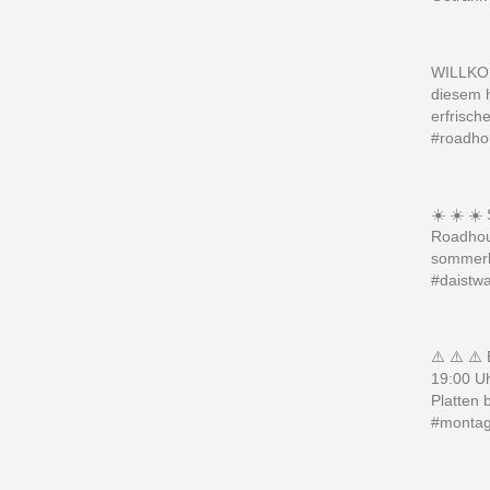
WILLKOM
diesem 
erfrisc
#roadho
☀️ ☀️ ☀️
Roadhou
sommerl
#daistw
⚠️ ⚠️ ⚠️
19:00 Uh
Platten
#montag