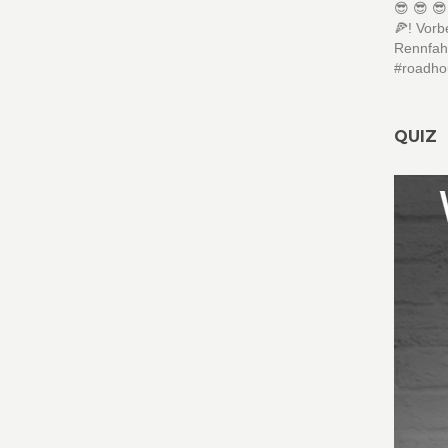
😎 😎 
🍕! Vor
Rennfah
#roadho
QUIZ