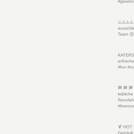
#gewinn
⚠️⚠️⚠️⚠️
ausschl
Team 😊
KATERST
erfrisch
#fun #r
🏁 🏁 🏁
leiblich
Rennfah
#livemus
🍹 HOT 
Getränk