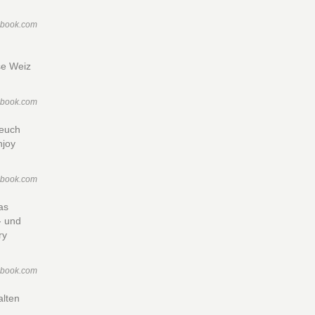
ebook.com
se Weiz
ebook.com
 euch
njoy
ebook.com
as
- und
ry
ebook.com
lten