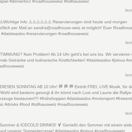
spiel #dinnerfor2 #roadhouseweiz #tollhausweiz
fac
⚠️Wichtige Info ⚠️⚠️⚠️⚠️⚠️⚠️ Reservierungen sind heute und morgen
ießlich per Mail an sandra@roadhouse-weiz.at möglich! Euer Roadhou
 #daistwaslos #reservierungen #roadhouseweiz
fac
IMMUNG? Kein Problem! Ab 14 Uhr geht's bei uns los. Wir servieren
ende Getränke und kulinarische Köstlichkeiten! #daistwaslos #joinus #e
oadhouseweiz
fac
 DIESEN SONNTAG AB 10 Uhr! 🏁 🏁 🏁 Eintritt FREI, LIVE Musik, für d
e Wohl wird bestens gesorgt & ihr könnt nach Lust und Laune die Rallye
rzeuge bestaunen!!!! #frühshoppen #daistwaslos #motorsport #freeent
ic #drinks #food #tollhausweiz #roadhouseweiz
fac
Summer & ICECOLD DRINKS! 🍹 Genießt den Sommer mit einem eiska
 auf unserer Sonnenterrasse! #daistwaslos #joinus #roadhouseweiz