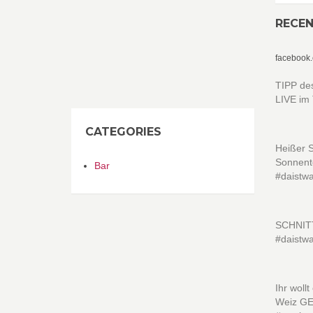
RECE
facebook
TIPP de
LIVE im 
CATEGORIES
Heißer
Sonnente
Bar
#daistw
SCHNITT
#daistw
Ihr wol
Weiz GE