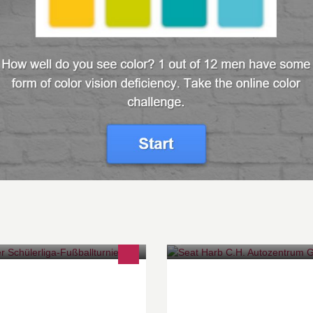
s Weizer Schülerliga-
Grüß Gott bei SEAT Harb!
ßballturnier wird heuer zum
eiten Mal vom