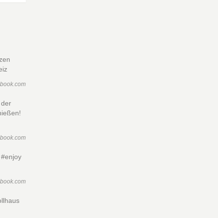
nzen
eiz
ebook.com
 der
nießen!
ebook.com
 #enjoy
ebook.com
llhaus