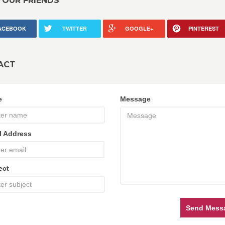
YOUR FRIENDS
ACEBOOK
TWITTER
GOOGLE+
PINTEREST
ACT
e
Message
l Address
ect
Send Mess