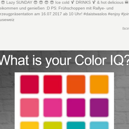
 😎 Lazy SUNDAY 😎 😎 😎 😎 Ice cold 🍹 DRINKS 🍹 & hot delicious 
beikommen und genießen :D PS: Frühschoppen mit Rallye- und
rzeugpräsentation am 16.07.2017 ab 10 Uhr! #daistwaslos #enjoy #joi
useweiz
fac