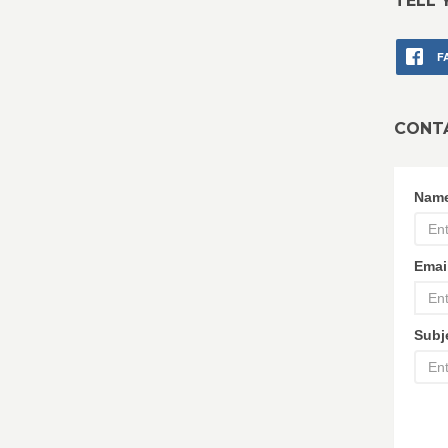
TELL 
F
CONT
Nam
Emai
Subj