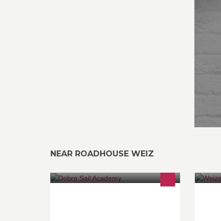
NEAR ROADHOUSE WEIZ
Setzen Sie Segel und werden Sie
Da
Skipper! In der Dobro Sail Academy
Fu
können Sie Segelscheine erwerben
zw