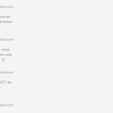
ebook.com
uch an
reichen
ebook.com
e neue
ken und
 :D
ebook.com
RITT ab
g.
ebook.com