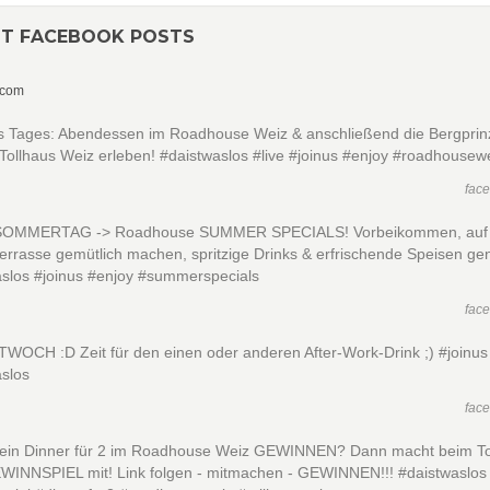
NT FACEBOOK POSTS
.com
s Tages: Abendessen im Roadhouse Weiz & anschließend die Bergpri
Tollhaus Weiz erleben! #daistwaslos #live #joinus #enjoy #roadhousew
fac
 SOMMERTAG -> Roadhouse SUMMER SPECIALS! Vorbeikommen, auf
rrasse gemütlich machen, spritzige Drinks & erfrischende Speisen ge
aslos #joinus #enjoy #summerspecials
fac
WOCH :D Zeit für den einen oder anderen After-Work-Drink ;) #joinus
aslos
fac
lt ein Dinner für 2 im Roadhouse Weiz GEWINNEN? Dann macht beim To
WINNSPIEL mit! Link folgen - mitmachen - GEWINNEN!!! #daistwaslos