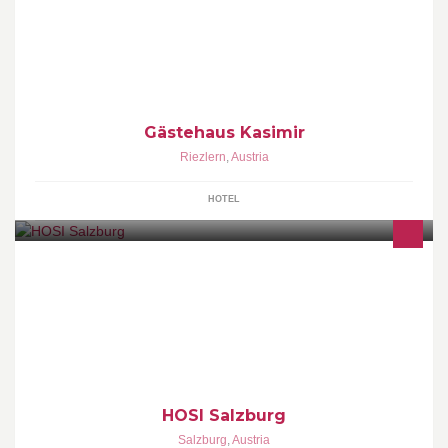
Besuchen Sie das Gästehaus Kasimir im Internet auf www.haus-
kasimir.at!
Gästehaus Kasimir
Riezlern
,
Austria
HOTEL
HOSI Salzburg - Salzburgs Initiative für Homosexuelle,
Bisexuelle, Transidente und Intersexuelle Personen.
HOSI Salzburg
Salzburg
,
Austria