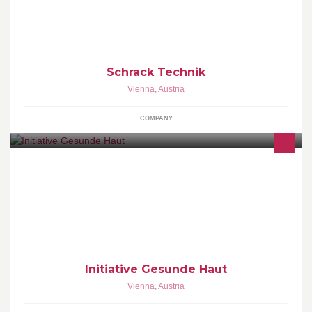
Schrack Technik
Vienna
,
Austria
COMPANY
Die Initiative Gesunde Haut versteht sich als Drehscheibe
zwischen Betroffenen und Experten und bietet kostenlos
Informationen zum Thema Hautgesundheit.
Initiative Gesunde Haut
Vienna
,
Austria