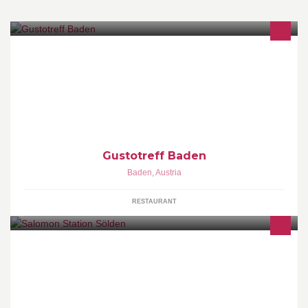
Gustotreff ist ein Cafe - Restaurant mit reichaltiger Speise &
Getränkekarte sowie wöchentlich wechselnde
Schmankerlangebote
Gustotreff Baden
Baden
,
Austria
RESTAURANT
Lounge am Rettenbachgletscher in Sölden