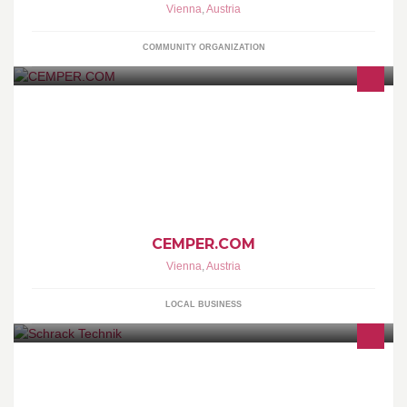
Vienna
,
Austria
COMMUNITY ORGANIZATION
http://www.cemper.com http://www.cemper.at CEMPER GmbH
CEMPER.COM
Vienna
,
Austria
LOCAL BUSINESS
Das ist die offizielle Facebook Seite von Schrack Technik.