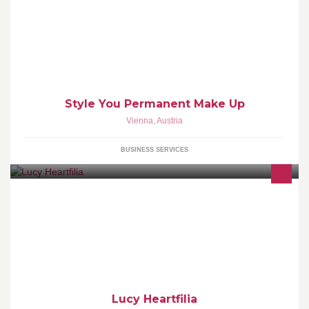
Permanent Make Up, Wimpernverlängerung,
Wimpernverdichtung, Augenbrauen, Lidstrich, Lippe,
Brustwarzenvorhof, Narbenretuschierung, Haarbodenverdichtung
Style You Permanent Make Up
Vienna
,
Austria
BUSINESS SERVICES
Hi minna! Everything about Lucy & her spirits! games, quiz, pic,
news about anime & manga... Have fun with us! We do s4s: 3
hours. Page franco-anglaise ^^
Lucy Heartfilia