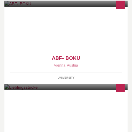
https://www.wau.boku.ac.at/abf.html
ABF- BOKU
Vienna
,
Austria
UNIVERSITY
http://www.lieblingsstuecke.at/