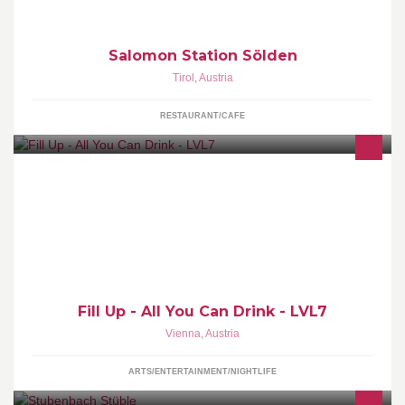
Salomon Station Sölden
Tirol
,
Austria
RESTAURANT/CAFE
ALL YOU CAN DRINK - jeden FREITAG im LEVEL 7 ! +16
Fill Up - All You Can Drink - LVL7
Vienna
,
Austria
ARTS/ENTERTAINMENT/NIGHTLIFE