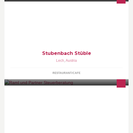
Das Stubenbach Stüble ist der Treffpunkt für alle Hunrigen und
alle die nur einen Kaffe in Stubenbach trinken wollen.
Stubenbach Stüble
Lech
,
Austria
RESTAURANT/CAFE
WIR STEUERN ERFOLG! Steuerberatung .
Unternehmensberatung www.raml-partner.at