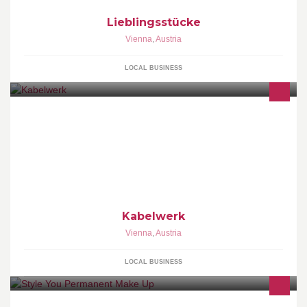
Lieblingsstücke
Vienna
,
Austria
LOCAL BUSINESS
Herzlich Willkommen im Stadtteil Kabelwerk in Wien-
Meidling!Hier finden Sie alle wichtigen Informationen. Aktuelles,
Wissenswertes und Hintergrund-Informationen, abgerundet mit
Fotos, Videos, Interviews und Virtuellen Besuchsmöglichkeiten!
Kabelwerk
Vienna
,
Austria
LOCAL BUSINESS