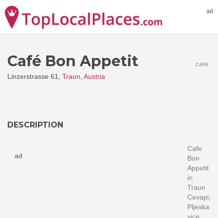
ad
Café Bon Appetit
CAFE
Linzerstrasse 61,
Traun
,
Austria
DESCRIPTION
Cafe
ad
Bon
Appetit
in
Traun
Cevapi,
Pljeska
vice