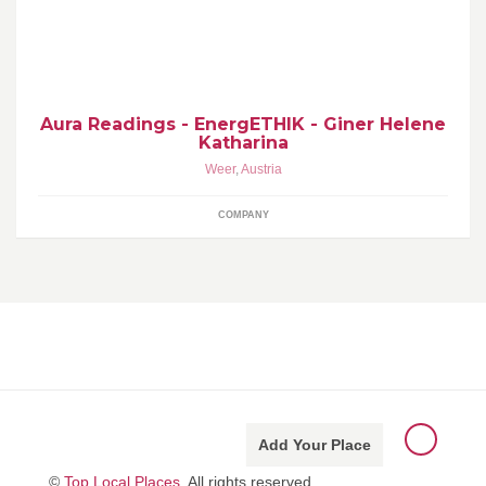
Ich verhelfe zu mehr Lebensfreude und Gesundheit durch visuelle
Aura Readings, intuitive Seelenbilder und Auflösung seelischer
Blockaden
Aura Readings - EnergETHIK - Giner Helene
Katharina
Weer
,
Austria
COMPANY
Add Your Place
©
Top Local Places
, All rights reserved