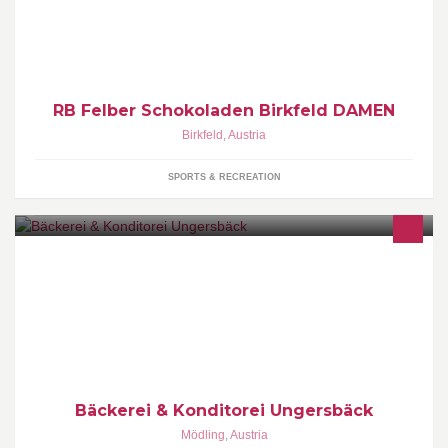
Steirische Frauenlandesliga
RB Felber Schokoladen Birkfeld DAMEN
Birkfeld
,
Austria
SPORTS & RECREATION
Knusprig und Frisch auf Ihren Tisch aus Ihrer Meisterbackstube!
Bäckerei & Konditorei Ungersbäck
Mödling
,
Austria