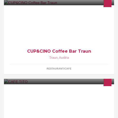
CUP&CINO Coffee Bar - LIFESTYLE WITH COFFEE!
CUP&CINO Coffee Bar Traun
Traun
,
Austria
RESTAURANT/CAFE
INFO: Wir weisen ausdrücklich darauf hin, dass der Name CAFE
TITO nichts mit der Person Tito zu tun hat. Es betrifft nur die
Lokalität.