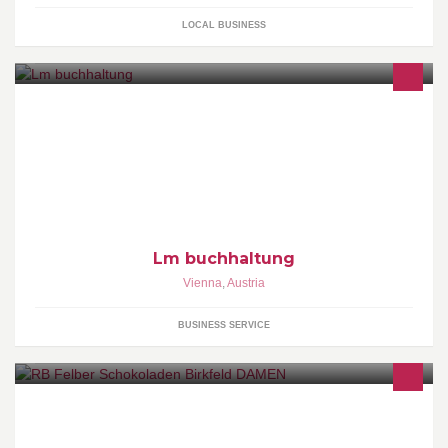
LOCAL BUSINESS
Ob Firma, Neugründer, Einzelunternehmer, Handwerksbetrieb
oder Privatperson. Wir bieten Ihnen die Durchführung von
Einzelleistungen oder kompletten Bereichen.
Lm buchhaltung
Vienna
,
Austria
BUSINESS SERVICE