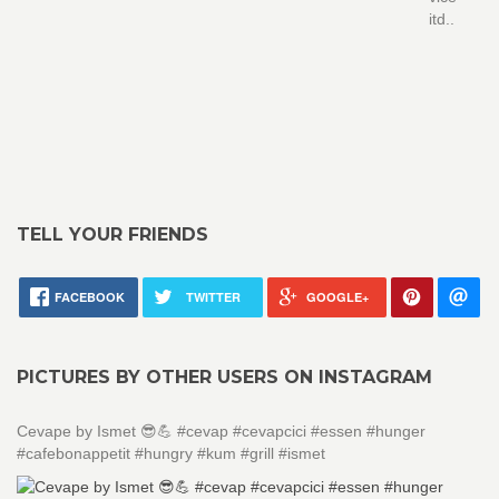
itd..
TELL YOUR FRIENDS
FACEBOOK
TWITTER
GOOGLE+
PICTURES BY OTHER USERS ON INSTAGRAM
Cevape by Ismet 😎💪 #cevap #cevapcici #essen #hunger
#cafebonappetit #hungry #kum #grill #ismet