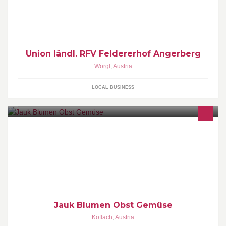
Fortgeschrittene, Freizeit- und Turnierreiter. Familienstimmung in
unserem Verein und immer was los: von Skijöring und
Faschingsreiten zu Mega-Events wie die Bundesmeisterschaft
Hafling
Union ländl. RFV Feldererhof Angerberg
Wörgl
,
Austria
LOCAL BUSINESS
Öffnungszeiten: Mo-Fr: 07:30-12:30 15:00-18:00 Sa: 07:30-12:30
Jauk Blumen Obst Gemüse
Köflach
,
Austria