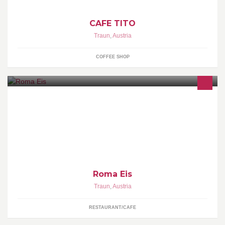
CAFE TITO
Traun
,
Austria
COFFEE SHOP
Herzlich Willkommen bei Roma Eis! Unsere Filialen: Traun Linz
Hauptplatz Vöcklabruck Schwanenstadt Wels Oedtsee Inhaber:
Mag Friedrich Reumann
Roma Eis
Traun
,
Austria
RESTAURANT/CAFE