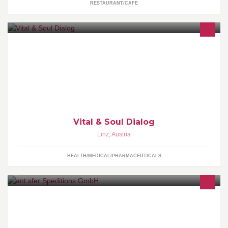
RESTAURANT/CAFE
Willkommen auf der Seite von Vital & Soul Dialog, Zentrum für
ganzheitliche Therapie in Linz-Urfahr.
Vital & Soul Dialog
Linz
,
Austria
HEALTH/MEDICAL/PHARMACEUTICALS
Unsere Kernkompetenz liegt in Teil- und Komplettladungen für