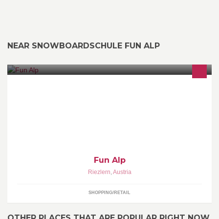
NEAR SNOWBOARDSCHULE FUN ALP
Top Marken zu Top Preisen! Stilbewusste Kleidung für Jung & Alt.
Wir freuen uns auf dich!
Fun Alp
Riezlern
,
Austria
SHOPPING/RETAIL
OTHER PLACES THAT ARE POPULAR RIGHT NOW