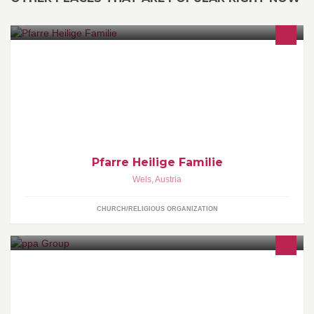
IHR ALLE SEID SEELSORGER - HELFT DEN MENSCHEN
LEBEN
Pfarre Heilige Familie
Wels
,
Austria
CHURCH/RELIGIOUS ORGANIZATION
Die ppa Group ist eine Werbeagentur mit Sitz in Österreich.