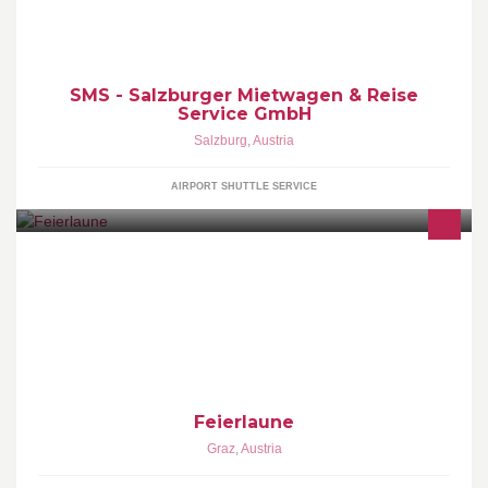
Hotline +43 (0) 662 8161-0 | Wir bringen Sie rechtzeitig zu Ihrem
Flug und wieder nach Hause!
SMS - Salzburger Mietwagen & Reise
Service GmbH
Salzburg
,
Austria
AIRPORT SHUTTLE SERVICE
Feierlaune - Deine Feier, deine Location
Feierlaune
Graz
,
Austria