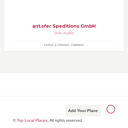
Österreich, Deutschland, Italien und der Schweiz. Täglich Abfahrt
in die Schweiz !
ant.sfer Speditions GmbH
Dobl
,
Austria
CARGO & FREIGHT COMPANY
Add Your Place
©
Top Local Places
, All rights reserved