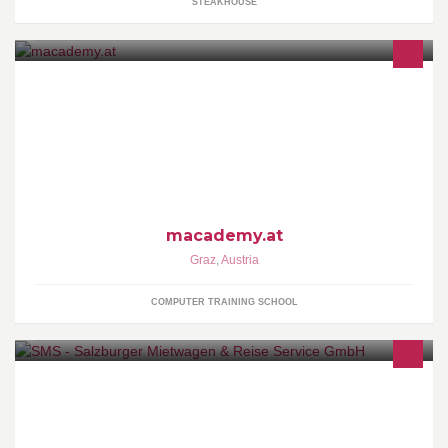
STEAKHOUSE
m:academy ist ein Apple Systemhaus, das umfangreiche
Dienstleistungen im Bereich der Informationstechnologie, sowie
Aus- und Weiterbildung anbietet.
macademy.at
Graz
,
Austria
COMPUTER TRAINING SCHOOL
vollständiges Impressum:
http://www.flughafentransfer.at/impressum.php 24-Stunden-