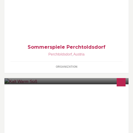
Die Sommerspiele in der Burg prägen seit mehr als 30 Jahren die
kulturelle Identität Perchtoldsdorfs. Heuer mit Shakespeares "Der
Sturm"
Sommerspiele Perchtoldsdorf
Perchtoldsdorf
,
Austria
ORGANIZATION
Sie haben die Möglichkeit sich in unserem Restrauant oder beim
Catering kulinarisch verwöhnen zu lassen. Unsere Lebensmittel
werden vorzugsweise aus der Region von heimischen Züchtern/
Erzeugern bezogen.