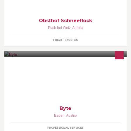
Obsthof Schneeflock
Puch bei Weiz
,
Austria
LOCAL BUSINESS
Byte Media GmbH ist ein Unternehmen, welches sich darauf
spezialisiert hat, Webseiten für Suchmaschinen zu optimieren.
http://www.byte.at
Byte
Baden
,
Austria
PROFESSIONAL SERVICES