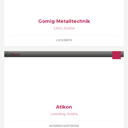
www.gomig-metall.at
Gomig Metalltechnik
Lienz
,
Austria
LOCKSMITH
Web-/Grafikdesign, Marketing und Softwareentwicklung für
Steuerberater und Ärzte.
Atikon
Leonding
,
Austria
INTERNET/SOFTWARE