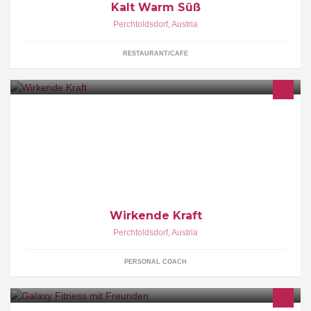
Kalt Warm Süß
Perchtoldsdorf
,
Austria
RESTAURANT/CAFE
Schamanismus/Runenkunde, Schamanische Taufen/Hochzeiten,
Energiearbeit/Coaching, Systemische Sexualtherapie/Hypnose,
Ausbildungen und Einzelbegleitungen
Wirkende Kraft
Perchtoldsdorf
,
Austria
PERSONAL COACH