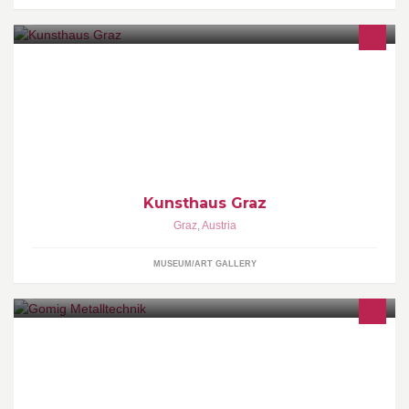
News aus dem Grazer Kunsthaus liefern euch Anna Fras und
Christoph Pelzl www.museum-joanneum.at/impressum
Kunsthaus Graz
Graz
,
Austria
MUSEUM/ART GALLERY
Florian Gomig – A-9900 Lienz – Peggetzstraße 2 – Gewerbepark
– Tel. +43 (0)664-1964417 – office@gomig-metall.at –