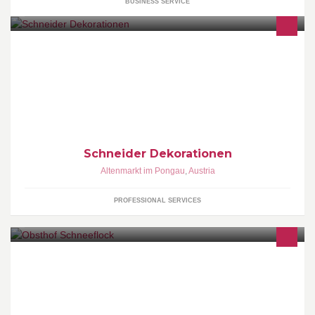
BUSINESS SERVICE
Professionelle Dekorationen für Ihre individuellen Bedürfnisse.
Geschenke aller Art, sowie Gmundner Keramik & Eisch Gläser
sowie Küchenzubehör
Schneider Dekorationen
Altenmarkt im Pongau
,
Austria
PROFESSIONAL SERVICES
Hier ist guter Geschmack zuhause! Besuchen Sie den liebevoll
eingerichteten Hofladen und stöbern Sie im fruchtigen Reich der
steirischen Vitamine.