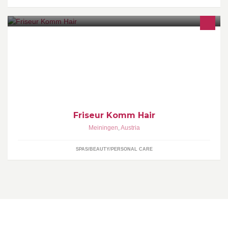
Öffnungszeiten: Dienstag, Donnerstag, Freitag von 9uhr- 18uhr,
Mittwoch 9uhr-19uhr, Samstag 8uhr- 13uhr
Friseur Komm Hair
Meiningen
,
Austria
SPAS/BEAUTY/PERSONAL CARE