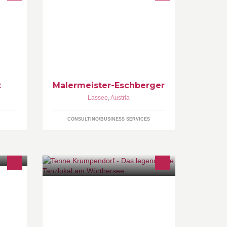
Sie sind im Osten Österreichs
zuhause und suchen einen Maler?
Bei mir sind sie richtig! 0650/ 27 26
261; Info@malermeister-
eschberger.at
x
Malermeister-Eschberger
Lassee
,
Austria
CONSULTING/BUSINESS SERVICES
Gemütliches Ambiente, unser
freundliches Team und heiße Musik