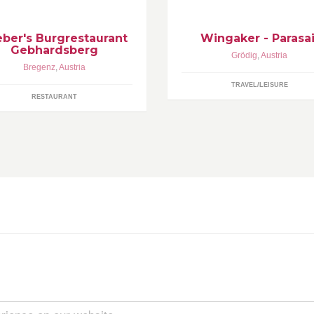
ilosophie basiert auf drei
undsätzen: HERZLICHKEIT-
EIMATVERBUNDENHEIT-
eber's Burgrestaurant
Wingaker - Parasai
ACHHALTIGKEIT
Gebhardsberg
Grödig
,
Austria
Bregenz
,
Austria
TRAVEL/LEISURE
RESTAURANT