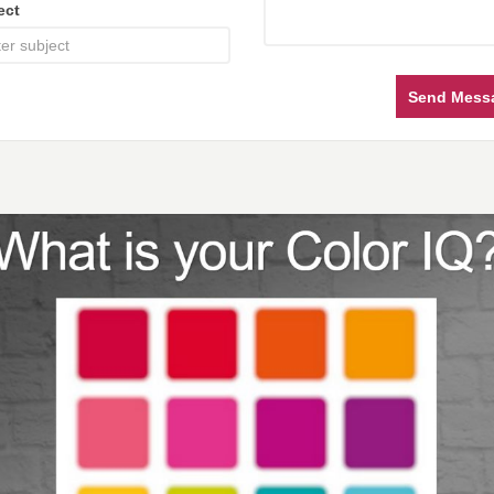
ect
Send Mess