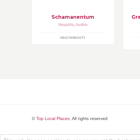
Ph
Traditionen.
Gr
H
Schamanentum
Gr
N
Neupölla
,
Austria
HEALTH/BEAUTY
©
Top Local Places
, All rights reserved