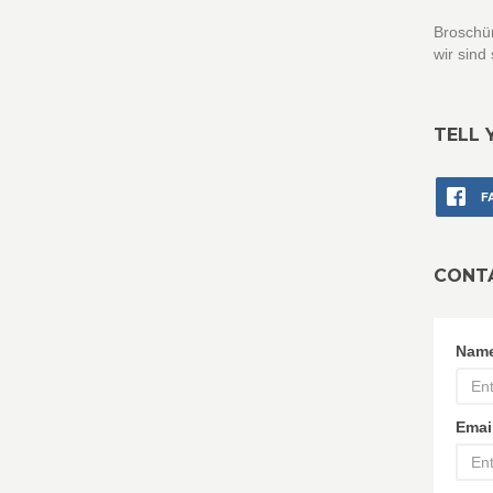
Broschür
wir sind
TELL 
F
CONT
Nam
Emai