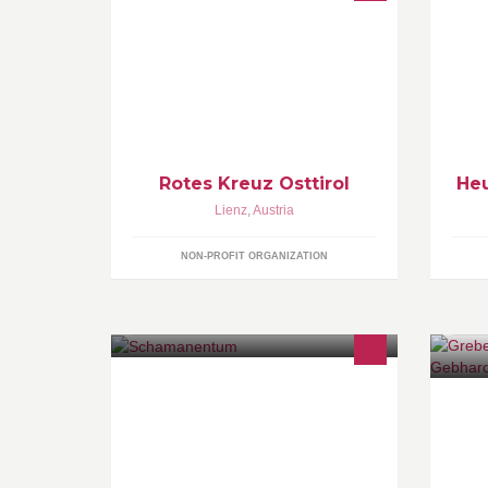
Die Bezirksstelle Osttirol besteht aus
Ko
den 4 Ortsstellen Lienz, Matrei, St.
Si
Jakob und Sillian.
Pa
Am
Rotes Kreuz Osttirol
Heu
Lienz
,
Austria
NON-PROFIT ORGANIZATION
Wir alle sind ein Teil der Natur - Wir
Da
sind Natur! Schamanentum
25
eingebettet in seine europäischen
un
Wurzeln, Mythen, Pflanzen und