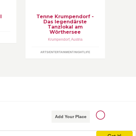
machen einen Besuch im
legendärsten Tanzstadel Kärntens
zum Erlebnis
l
Tenne Krumpendorf -
Das legendärste
Tanzlokal am
Wörthersee
Krumpendorf
,
Austria
ARTS/ENTERTAINMENT/NIGHTLIFE
Add Your Place
Got it!