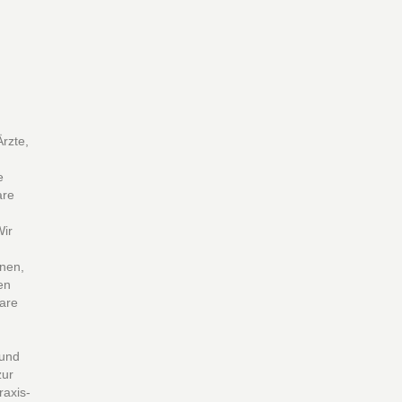
Ärzte,
e
are
Wir
onen,
en
are
 und
zur
raxis-