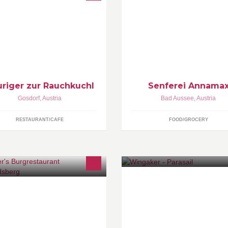
mmen Sie vorbei und genießen
Wir machen Senf!
e alleine, mit Freunden oder
rtnern unser gemütliches
biente.
riger zur Rauchkuchl
Senferei Annama
Gosdorf
,
Austria
Bad Aussee
,
Austria
RESTAURANT/CAFE
FOOD/GROCERY
Parasail - Spinnaker
s Leben genießen.. ist seit über
 Jahren weit mehr als nur Slogan
serer Gastronomie. Unsere