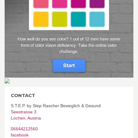
CONTACT
S.T.E.P. by Step Rascher Beweglich & Gesund
Seestrasse 3
Lochen
,
Austria
06644212560
facebook