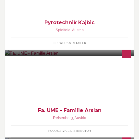
Pyrotechnik Kajbic
Spielfeld
,
Austria
FIREWORKS RETAILER
Mangal, Güvec, Tandir, Ev Ekmegi ve Dogal Güzelligi ile 7den
70e herkes Ailesi ile Bos Günün Keyfini Reisenberg'da cikariyor
Fa. UME - Familie Arslan
Reisenberg
,
Austria
FOODSERVICE DISTRIBUTOR