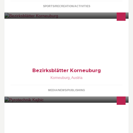
SPORTS/RECREATION/ACTIVITIES
Lokalnachrichten aus meinem Bezirk Korneuburg.
Bezirksblätter Korneuburg
Korneuburg
,
Austria
MEDIA/NEWS/PUBLISHING
Ganzjahresfeuerwerk, Kleinfeuerwerk, Profifeuerwerk... Celoletna
prodaja pirotehnike in profi pirotehnike...