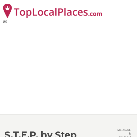
ad
MEDICAL
S.T.E.P. by Step
&