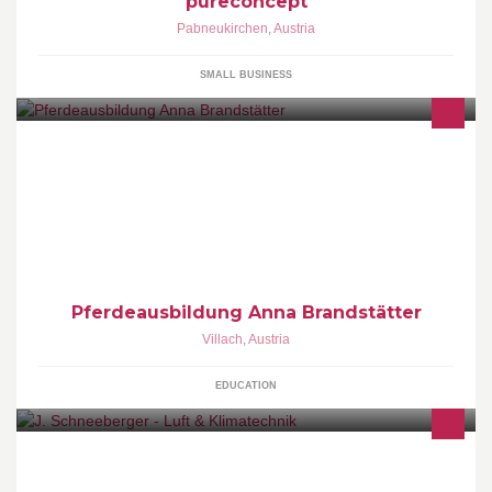
pureconcept
Pabneukirchen
,
Austria
SMALL BUSINESS
Man soll sein Pferd nicht nur reiten, sondern mit ihm ein Team
sein und Spaß haben!
Pferdeausbildung Anna Brandstätter
Villach
,
Austria
EDUCATION