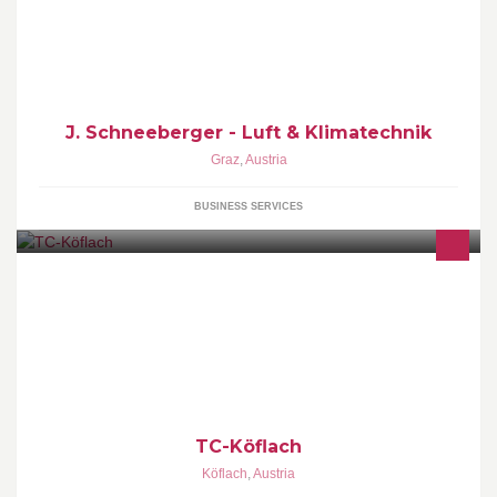
Schneeberger - Luft und Klimatechnik
J. Schneeberger - Luft & Klimatechnik
Graz
,
Austria
BUSINESS SERVICES
Tenniplätze in Köflach und Pichlung
TC-Köflach
Köflach
,
Austria