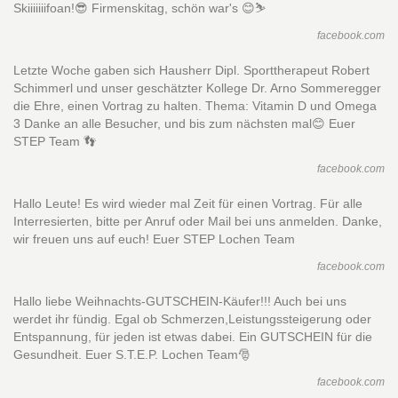
Skiiiiiiifoan!😎 Firmenskitag, schön war's 😊⛷
facebook.com
Letzte Woche gaben sich Hausherr Dipl. Sporttherapeut Robert
Schimmerl und unser geschätzter Kollege Dr. Arno Sommeregger
die Ehre, einen Vortrag zu halten. Thema: Vitamin D und Omega
3 Danke an alle Besucher, und bis zum nächsten mal😊 Euer
STEP Team 👣
facebook.com
Hallo Leute! Es wird wieder mal Zeit für einen Vortrag. Für alle
Interresierten, bitte per Anruf oder Mail bei uns anmelden. Danke,
wir freuen uns auf euch! Euer STEP Lochen Team
facebook.com
Hallo liebe Weihnachts-GUTSCHEIN-Käufer!!! Auch bei uns
werdet ihr fündig. Egal ob Schmerzen,Leistungssteigerung oder
Entspannung, für jeden ist etwas dabei. Ein GUTSCHEIN für die
Gesundheit. Euer S.T.E.P. Lochen Team🎅
facebook.com