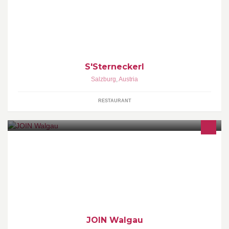
Essen & Trinken unter Freunden
S'Sterneckerl
Salzburg
,
Austria
RESTAURANT
Das JOIN Walgau ist eine vom Verein JKA Walgau
(JugendKulturArbeit) betriebene Veranstaltungsräumlichkeit in
Nenzing.
JOIN Walgau