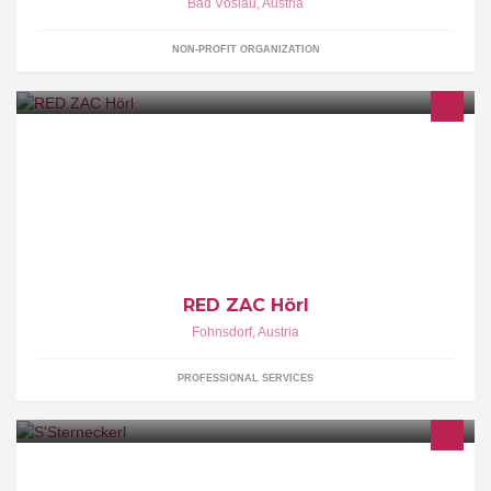
Bad Vöslau
,
Austria
NON-PROFIT ORGANIZATION
Red ZAC Hörl the expert for TV, Hifi and budgetary electronics!
We offer brand devices to the best of all prices with the service of
the No.1
RED ZAC Hörl
Fohnsdorf
,
Austria
PROFESSIONAL SERVICES