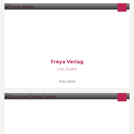
Wir bieten Themen und Menschen eine Plattform, um Wissen,
Ideen und Visionen zu transportieren.
Freya Verlag
Linz
,
Austria
PUBLISHER
- GALLERY - PRESENTING WORKS OF UPRISING AND
NOTABLE ARTISTS - www.sturm-drang.at