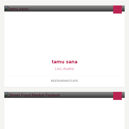
Köstliche afrikanische Speisen in einer sehr freundlichen, offenen
und familiären Atmosphäre genießen - tamu sana
tamu sana
Linz
,
Austria
RESTAURANT/CAFE
Das Street Food Market Festival bringt Abwechslung nach
Österreich. Hier treffen sich Food Artisten und Hobby Gourmets
der ganzen Welt!