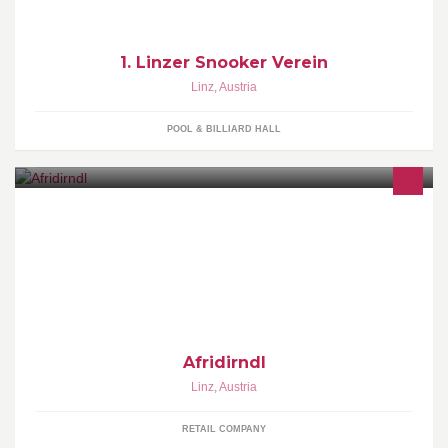
1. Linzer Snooker Verein
Linz
,
Austria
POOL & BILLIARD HALL
MODERN TRACHTEN/DIRNDLN AFRO-EUROCENTRICAL
WEAR A CULTURAL MIXTURE AT ITS BEST, 2 CONTINENTS, 1
DRESS AND MULTI COLOURS THANKS FOR EVERY SHARE
AND LIKE
Afridirndl
Linz
,
Austria
RETAIL COMPANY