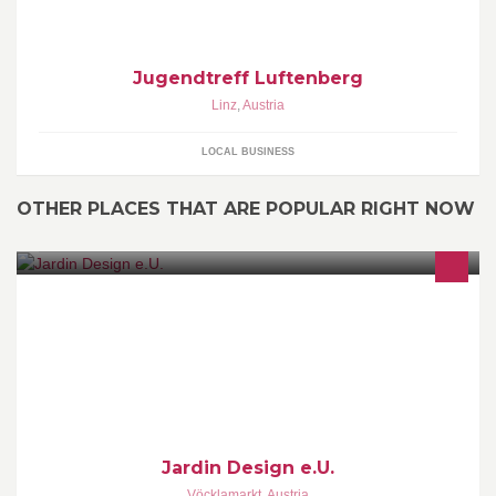
Jugendtreff Luftenberg
Linz
,
Austria
LOCAL BUSINESS
OTHER PLACES THAT ARE POPULAR RIGHT NOW
Willkommen bei Jardin Design e.U. Wir sind ein junges
dynamisches Unternehmen im Bereich Garten - und
Landschaftsbau.
Jardin Design e.U.
Vöcklamarkt
,
Austria