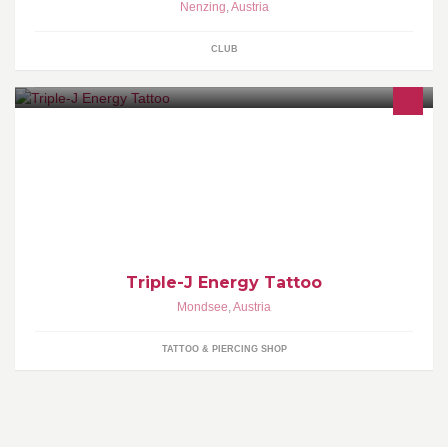
Nenzing
,
Austria
CLUB
Dein Tattoostudio in Mondsee! Tel. 0664-4284004
Triple-J Energy Tattoo
Mondsee
,
Austria
TATTOO & PIERCING SHOP