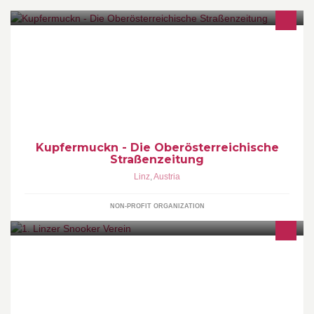
www.kupfermuckn.at; www.arge-obdachlose.at
Kupfermuckn - Die Oberösterreichische
Straßenzeitung
Linz
,
Austria
NON-PROFIT ORGANIZATION
Snooker in ruhiger und gemütlicher sowie familiärer Athmosphäre