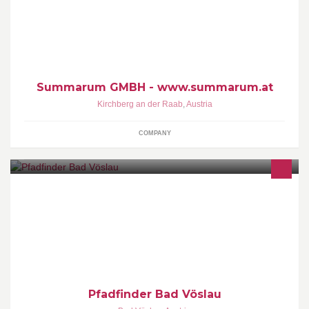
Buchhaltung-Bilanzbuchhaltung-Personalverrechnung-
Unternehmensberatung
Summarum GMBH - www.summarum.at
Kirchberg an der Raab
,
Austria
COMPANY
Bei wöchentlichen Heimstunden treffen sich Kinder und
Jugendliche im Vöslauer Pfadfinderheim. Darüber hinaus gibt es
viele weitere tolle Unternehmungen.
Pfadfinder Bad Vöslau