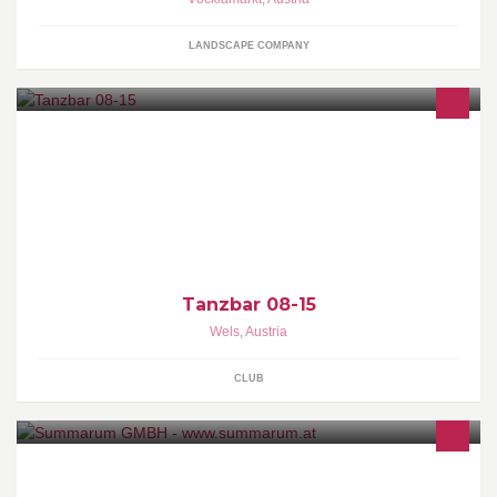
LANDSCAPE COMPANY
Deine Party-Location in Wels. Jeden Freitag und Samstag feiern
und abtanzen mit bester Tanzmusik, Partymusik und Charts.
Tanzbar 08-15
Wels
,
Austria
CLUB