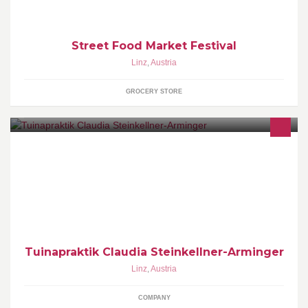
Street Food Market Festival
Linz
,
Austria
GROCERY STORE
Prana Vita – TuinaPraktik - Heilpendeln - Massage Impressum:
http://www.tuinapraktik-prana-linz.at/de/impressum/
Tuinapraktik Claudia Steinkellner-Arminger
Linz
,
Austria
COMPANY