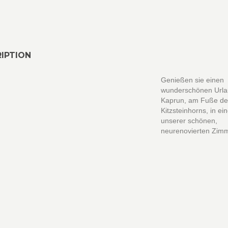
IPTION
Genießen sie einen
wunderschönen Urla
Kaprun, am Fuße d
Kitzsteinhorns, in e
unserer schönen,
neurenovierten Zimm