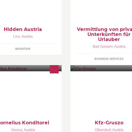
Vermieten einmal anders. Sie 
stria's hidden spots and the great
eine Immobilie in Bad Goisern,
tdoors. Our guides are your ticket
welche wenig genutzt wird? I 
 a unique and individual travel
die Alternative und berate Sie 
perience.
Hidden Austria
Vermittlung von priv
Unterkünften für
Linz
,
Austria
Urlauber
Bad Goisern
,
Austria
MOUNTAIN
BUSINESS SERVICES
ntru toti cei care au plecat de
Kfz Fachwerkstätte
asa si le este dor de gustul
ajiturilor traditionale romanesti,
ista acum în Viena, cofetaria
rneliu`s .
ornelius Konditorei
Kfz-Gruszo
Vienna
,
Austria
Olbendorf
,
Austria