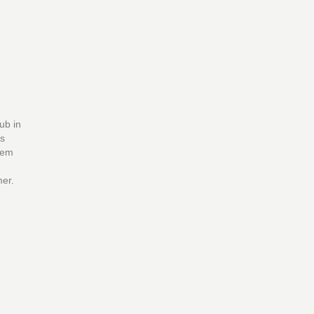
ub in
es
inem
er.