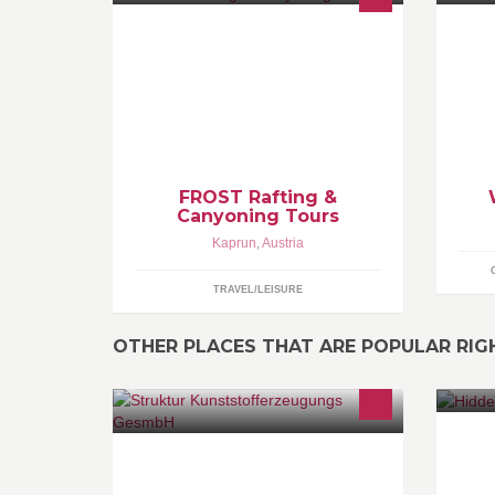
Rafting & Canyoning Tours in the
In
Salzburg area!
Ei
Kü
in
Ko
FROST Rafting &
Canyoning Tours
Kaprun
,
Austria
TRAVEL/LEISURE
OTHER PLACES THAT ARE POPULAR RI
Go