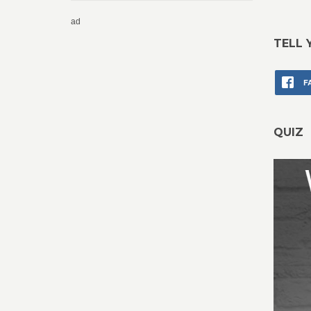
ad
TELL 
F
QUIZ