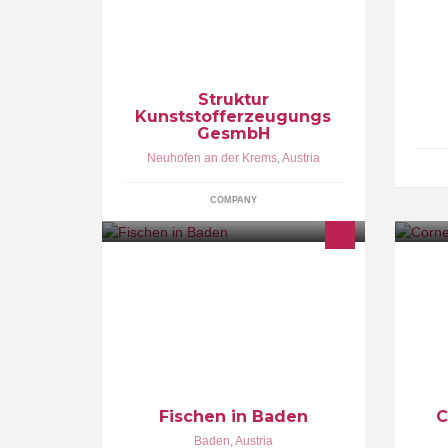
Au
struktur Wannenträger mit
ou
Energiesparfunktion
to
ex
Struktur
Kunststofferzeugungs
GesmbH
Neuhofen an der Krems
,
Austria
COMPANY
3 Fischteich besetzt mit Karpfen,
Pe
Hecht, Zander. Nur Jahreskarten
ac
Kunstköder, Wobbler, Blinker,
pr
Futterspirale, anfüttern, etc. verboten
ex
Co
Fischen in Baden
C
Baden
,
Austria