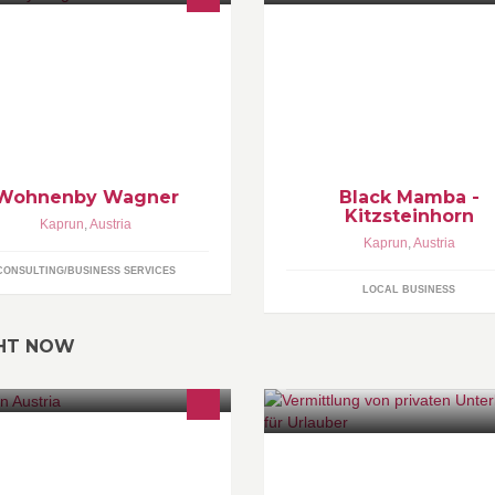
nenarchitektur, Interieur und
nrichtungsideen fürs Wohnen,
che, Schlafen und alle Räume
cl. Fensterdekorationen als
mpletteinrichter!
Wohnenby Wagner
Black Mamba -
Kitzsteinhorn
Kaprun
,
Austria
Kaprun
,
Austria
CONSULTING/BUSINESS SERVICES
LOCAL BUSINESS
GHT NOW
 off the beaten path! Explore