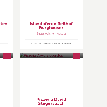
haben
Islandpferdereithof Burghauser
Reiterferien,
habe
Reitschule,Zimmervermietung 5204
gerne.
Straßwalchen Innerroid 5
reiten@burghauser.at 06215/6407
aten
Islandpferde Reithof
Burghauser
Strasswalchen
,
Austria
STADIUM, ARENA & SPORTS VENUE
Cafè - Pizzeria - Restaurant Original
italienische Pizza Österreichische
Speisen und Mittagsmenü Fisch -
Fleisch - Teiggerichte - Salate
Express-Zustellung möglich Jede
Pizza und Speise auch zum
Mitnehmen
Pizzeria David
Stegersbach