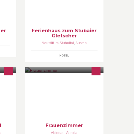
Willkommen im Ferienhaus zum
Stubaier Gletscher! Nahegelegenste
Ferienhaus aus Holz zum Stubaier
Gletscher, kostenlose Garage,
Zirbenzimmer
ner
Ferienhaus zum Stubaier
Gletscher
Neustift im Stubaital
,
Austria
HOTEL
Frauenzimmer by Anneliese Reiter
en,
Markt 24 5441 Abtenau Tel.:
+43(0)6243/20344
l
Frauenzimmer
a
Abtenau
,
Austria