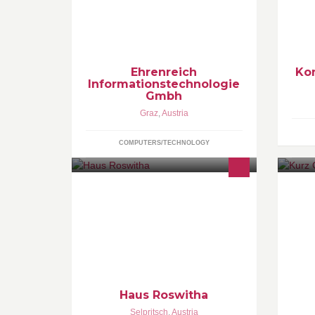
To
Ehrenreich Informationstechnologie
Ho
GmbH IT Dienstleistungen,
Ki
Datenrettung und Handel Vertretung
St
der CBL Datenrettung GmbH für
Ko
Österreich
Bu
Ehrenreich
Ko
Informationstechnologie
Gmbh
Graz
,
Austria
COMPUTERS/TECHNOLOGY
Herzlich Willkommen auf unserer
Re
Facebook Seite! Hier könne Sie sich
beteiligen! Tauschen Sie Ihre
Urlaubsfotos mit uns aus, stöbern Sie
durch unsere Link- Sammlung oder
schauen Sie sich einfach nur um.
Haus Roswitha
Selpritsch
,
Austria