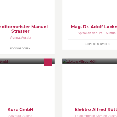
rten für jeden Anlass:
Bildung Erneuerbare Energien
chzeitstorten,
Wirtschaftsconsulting
ndergeburtstagstorte,
ernzeichentorte, Tauftorte,
mmunionstorte, Firmungstorte,
sinesstorten, usw...
nditormeister Manuel
Mag. Dr. Adolf Lack
Strasser
Spittal an der Drau
,
Austria
Vienna
,
Austria
BUSINESS SERVICES
FOOD/GROCERY
itstiefel, Stiefeletten, Chaps, etc.
Hausinstallationen,
Photovoltaikanlagen, Satanlag
Blitzschutz, Elektro Atteste,
Störungsbehebungen, Verkauf,
Gebäudeautomatisierung
Kurz GmbH
Elektro Alfred Rött
Salzburg
,
Austria
Feldkirchen in Kärnten
,
Austri