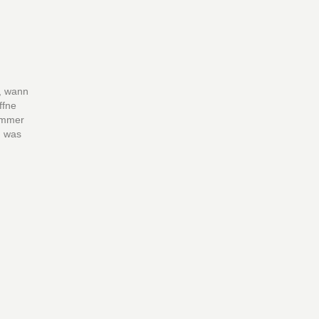
, wann
ffne
immer
, was