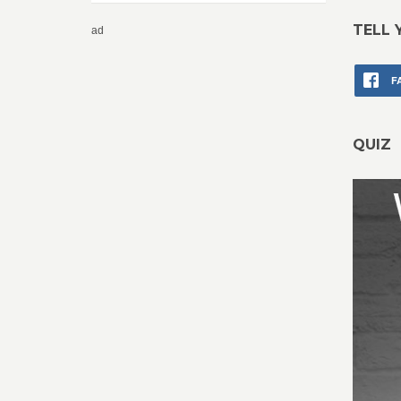
TELL 
ad
F
QUIZ