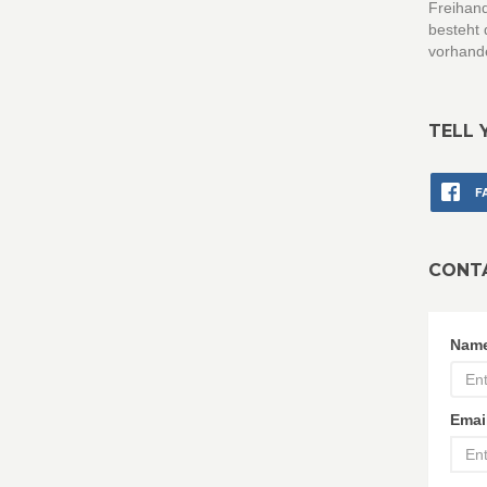
Freihand
besteht 
vorhand
TELL 
F
CONT
Nam
Emai