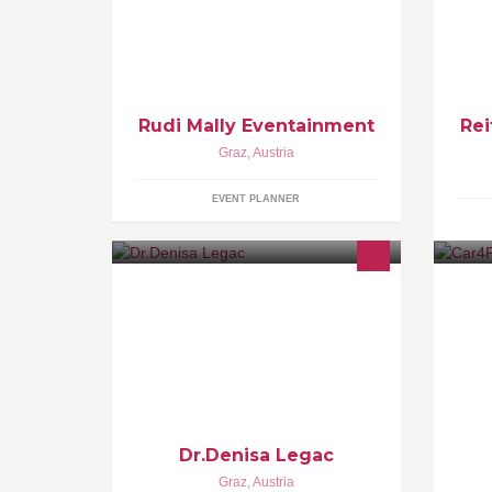
spezialisiert auf professionelle
Vermarktung und perfekte
Präsentation.
Rudi Mally Eventainment
Rei
Graz
,
Austria
EVENT PLANNER
http://en.wikipedia.org/wiki/Denisa_L
Ih
egac
Se
Dr.Denisa Legac
Graz
,
Austria