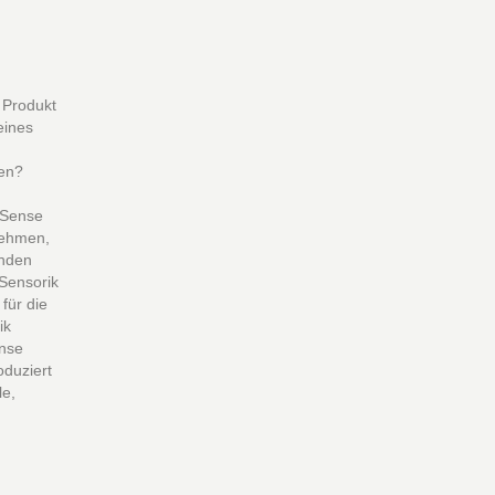
s Produkt
eines
en?
tSense
nehmen,
enden
 Sensorik
für die
ik
ense
oduziert
le,