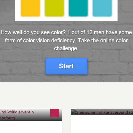
itverein in Mitten von Graz -
Der STB ist ein gemeinnütziger
w.rvvm.at
Verein (gegründet 1928), der d