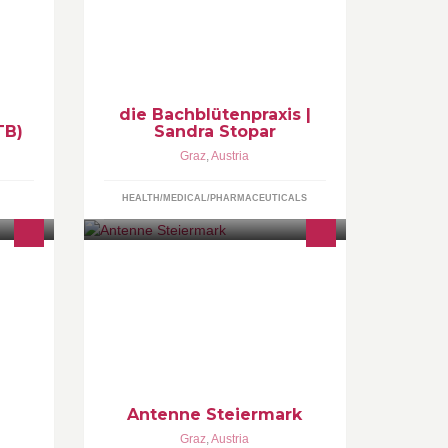
Graz, Gründerin BaBlü® Die
Bachblütenpraxis & Akademie;
die Bachblütenpraxis |
TB)
Sandra Stopar
Graz
,
Austria
HEALTH/MEDICAL/PHARMACEUTICALS
n
Du bist nun Fan von Antenne
ke,
Steiermark – dem erfolgreichsten
österreichischen Privatradio.
Impressum:
http://www.antenne.at/steiermark/imp
ressum/
Antenne Steiermark
Graz
,
Austria