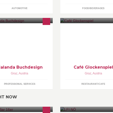
AUTOMOTIVE
FOOD/BEVERAGES
w.malanda-buchdesign.at
alanda Buchdesign
Café Glockenspie
Graz
,
Austria
Graz
,
Austria
PROFESSIONAL SERVICES
RESTAURANT/CAFE
GHT NOW