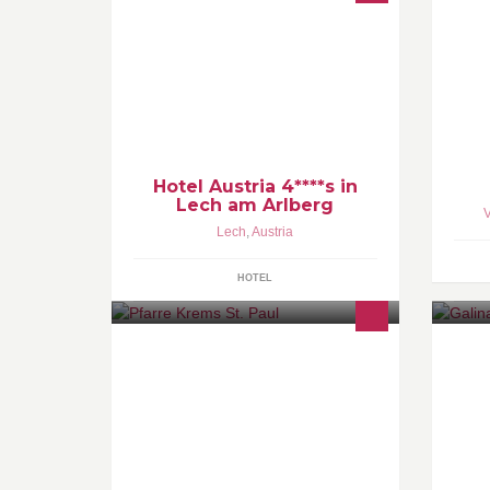
De
Hotel Austria 4****s in Lech am
Bu
Arlberg
Hotel Austria 4****s in
Lech am Arlberg
Lech
,
Austria
HOTEL
römisch katholische Pfarre in Krems-
Ku
Mitterau
Fe
FR
+ 