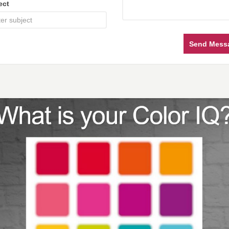
ect
Send Mess