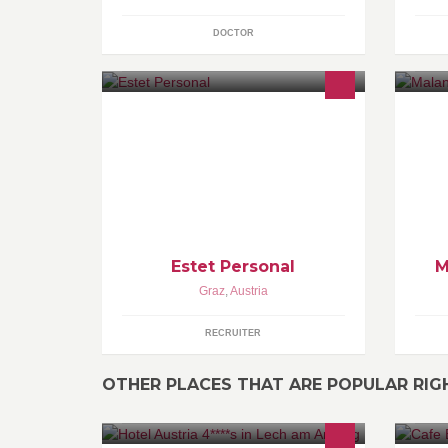
DOCTOR
Fachkompetenz, langjährige
ww
Erfahrung, Kreativität und
Menschenkenntnis sind die
bekannten Grundzutaten für den
erfolgreiche Personalvermittlung.
Estet Personal
M
Graz
,
Austria
RECRUITER
OTHER PLACES THAT ARE POPULAR RI