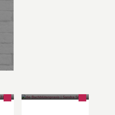
Mag. (FH) Sandra Waltraud Stopar -
ie
Ihre Dipl. Bachblütenberaterin in