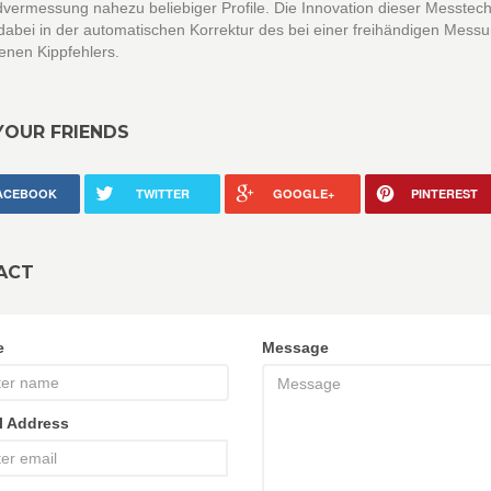
vermessung nahezu beliebiger Profile. Die Innovation dieser Messtech
dabei in der automatischen Korrektur des bei einer freihändigen Messu
enen Kippfehlers.
YOUR FRIENDS
ACEBOOK
TWITTER
GOOGLE+
PINTEREST
ACT
e
Message
l Address