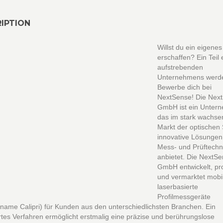
IPTION
Willst du ein eigene
erschaffen? Ein Teil 
aufstrebenden
Unternehmens werd
Bewerbe dich bei
NextSense! Die Nex
GmbH ist ein Unter
das im stark wachs
Markt der optischen
innovative Lösungen 
Mess- und Prüftechn
anbietet. Die NextS
GmbH entwickelt, pr
und vermarktet mobi
laserbasierte
Profilmessgeräte
name Calipri) für Kunden aus den unterschiedlichsten Branchen. Ein
rtes Verfahren ermöglicht erstmalig eine präzise und berührungslose