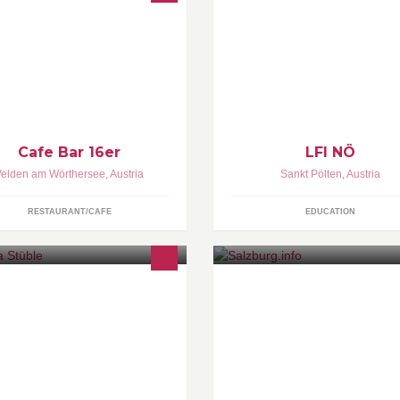
r schönste Platz in der Veldener
Das Ländliche Fortbildungsinsti
cht! Überzeugen Sie sich selbst!
(LFI) ist das Bildungsunterne
der Landwirtschaftskammern u
wurde 1972 als gemeinnützige
Verein gegründet.
Cafe Bar 16er
LFI NÖ
Velden am Wörthersee
,
Austria
Sankt Pölten
,
Austria
RESTAURANT/CAFE
EDUCATION
lturtreff GALINA Essen | Trinken |
Salzburg - Die Bühne der Welt 
iern TÄGLICH DIENSTAG bis
Stage of the World
EITAG wechselnde Mittagsmenüs
Suppe + Salat € 8,80