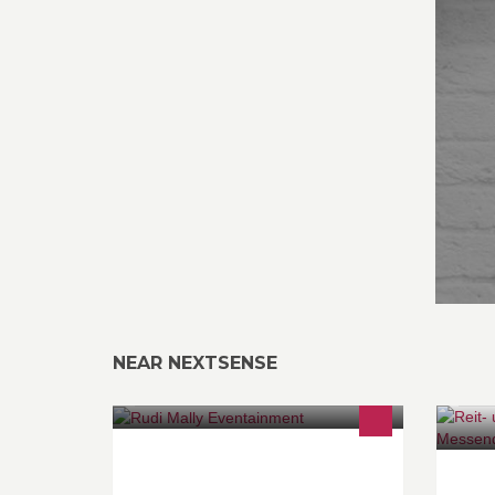
NEAR NEXTSENSE
Die Veranstaltungs- und
Re
Konzertagentur von Rudolf Mally ist
ww