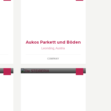
tut
Unser Unternehmen ist ein
hmen
umfangreicher Handelsbetrieb mit
nd
eigenen Verlege-Service.
r
Fachmännisch geschultes Personal
bietet dir professionelle und
kompetente Beratung.
Aukos Parkett und Böden
Leonding
,
Austria
COMPANY
- The
Der neue Treffpunkt gegenüber den
EKZ Cyta !