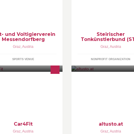
Förderung des Steirischen
Musiklebens zum Ziel hat.
t- und Voltigierverein
Steirischer
Messendorfberg
Tonkünstlerbund (S
Graz
,
Austria
Graz
,
Austria
SPORTS VENUE
NONPROFIT ORGANIZATION
r Fahrzeugaufbereiter und KFZ-
Schmankerlshop mit steirische
rvice Dienstleister
Spezialitäten, Genussgeschen
regionale Spezialitäten
Car4Fit
altusto.at
Graz
,
Austria
Graz
,
Austria