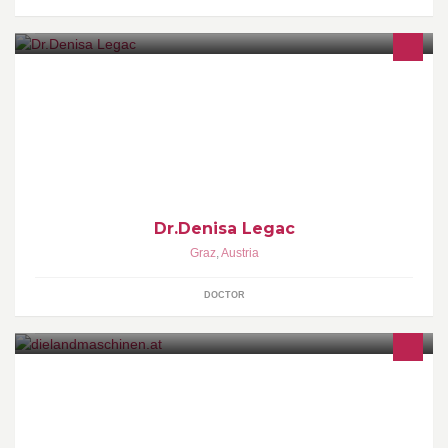
http://en.wikipedia.org/wiki/Denisa_Legac
Dr.Denisa Legac
Graz
,
Austria
DOCTOR
die neue Online-Landmaschinen-Börse