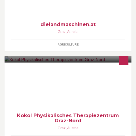
dielandmaschinen.at
Graz
,
Austria
AGRICULTURE
Schritt für Schritt zur optimalen Gesundheit Wir bieten individuelle
EINZELGYMNASTIK und PHYSIOTHERAPIE wie verschiedenste
MASSAGEN
Kokol Physikalisches Therapiezentrum
Graz-Nord
Graz
,
Austria