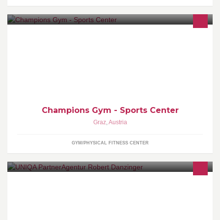
Martial Arts, Functional Fitness, Cross Sports, Kick- Thaiboxen,
Fitness Boxen, MMA, Submission Grappling
Champions Gym - Sports Center
Graz
,
Austria
GYM/PHYSICAL FITNESS CENTER
Als Partner der von der WKO mit AAA als Steirischer
Branchenleitbetrieb ausgezeichneten GeneralAgentur Christian
Royer Gmbh, liegt mein Bemühen darin, unsere Kunden
bestmöglich in all ihren Versicherungsangelegenheiten zu
betreuen.