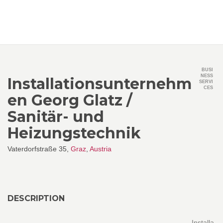
BUSI
NESS
Installationsunternehm
SERVI
CES
en Georg Glatz /
Sanitär- und
Heizungstechnik
Vaterdorfstraße 35,
Graz
,
Austria
DESCRIPTION
Installa