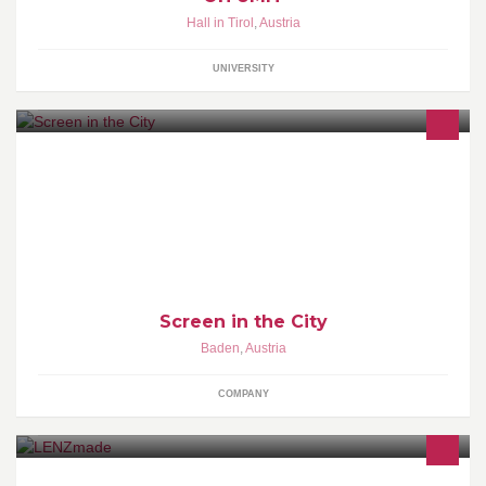
Hall in Tirol
,
Austria
UNIVERSITY
„Screen in the City" ist der moderne, lokale Video-Guide über
Geschäfte, Boutiquen, Restaurants, Events und mehr in Baden
bei Wien. http://www.screen-in-the-city.com/
Screen in the City
Baden
,
Austria
COMPANY