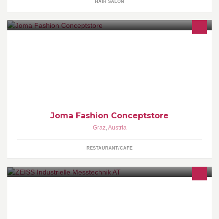
HAIR SALON
Welcome to JOMA FASHION CONCEPTSTORE on Facebook!
Joma Fashion Conceptstore
Graz
,
Austria
RESTAURANT/CAFE
Die Carl Zeiss Industrielle Messtechnik GmbH ist Weltmarktführer
bei CNC-Koordinatenmessmaschinen und Komplettlösungen der
mehrdimensionalen Messtechnik.