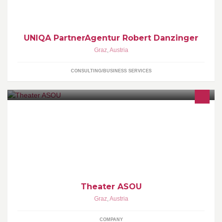
UNIQA PartnerAgentur Robert Danzinger
Graz
,
Austria
CONSULTING/BUSINESS SERVICES
Impressum: Freier Theaterverein ASOU. Postfach 932, 8011 Graz;
office@theaterasou.at, 0699 18 432 837. ZVR 747436156.
Kontakt: M. Tockner
Theater ASOU
Graz
,
Austria
COMPANY