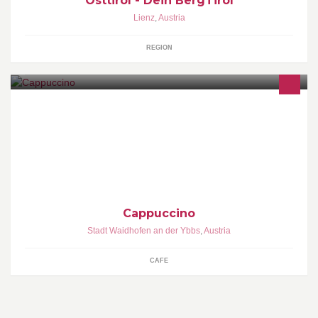
Osttirol - Dein BergTirol
Lienz
,
Austria
REGION
Das Cafe-Haus in Waidhofen an der Ybbs www.komm-ins-cap.at
Cappuccino
Stadt Waidhofen an der Ybbs
,
Austria
CAFE