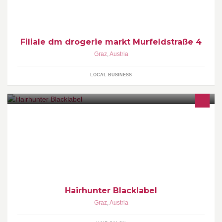
Filiale dm drogerie markt Murfeldstraße 4
Graz
,
Austria
LOCAL BUSINESS
Höchste Qualität zum richtigen Preis im Hairhunter Blacklabel
Salon in der Kaiserfeldgasse 17.
Hairhunter Blacklabel
Graz
,
Austria