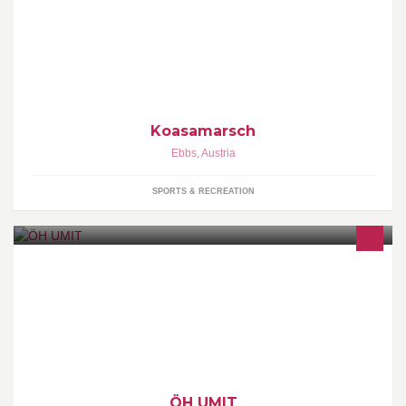
18. Juni 2017 48. EBBSER KOASAMARSCH 3 TRAILRUN
Distanzen 4 WANDER Distanzen 1 ZIEL
Koasamarsch
Ebbs
,
Austria
SPORTS & RECREATION
Die ÖH UMIT die Hochschulvertretung an der UMIT und damit
eure Interessensvertretung nach der Universitätsverfassung an
der UMIT, Hall in Tirol.
ÖH UMIT