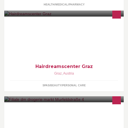
HEALTH/MEDICAL/PHARMACY
Das Hairdreams_center Graz ist darauf spezialisiert, Ihre
schönsten Frisurenträume zu erfüllen, egal ob trendige Schnitte,
neue Farbtechniken oder Hochsteckfrisuren. Wir freuen uns auf
Sie!
Hairdreamscenter Graz
Graz
,
Austria
SPAS/BEAUTY/PERSONAL CARE
Willkommen auf der Fanpage deiner dm Filiale! Die offizielle
Facebook-Seite von dm drogerie markt Österreich:
http://www.facebook.com/dm.oesterreich