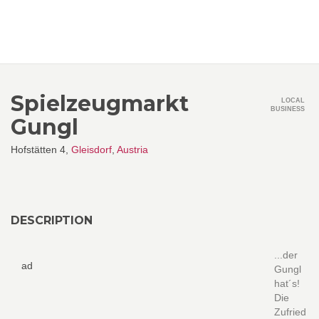
Spielzeugmarkt
LOCAL
BUSINESS
Gungl
Hofstätten 4,
Gleisdorf
,
Austria
DESCRIPTION
...der
ad
Gungl
hat´s!
Die
Zufried