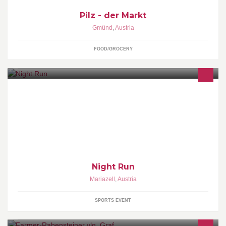
Pilz - der Markt
Gmünd
,
Austria
FOOD/GROCERY
2. Volksbank Night-Run am Freitag dem 11.Juli 2014 am
Erlaufsee - Teambewerb Anmeldungen www.smc.co.at
Night Run
Mariazell
,
Austria
SPORTS EVENT