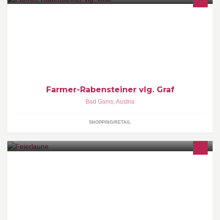
Alles rund um den Kürbis - ganz nach dem Motto: "Kürbis trifft
Genuss und Erholung!"
Farmer-Rabensteiner vlg. Graf
Bad Gams
,
Austria
SHOPPING/RETAIL
Feierlaune - Deine Feier, deine Location