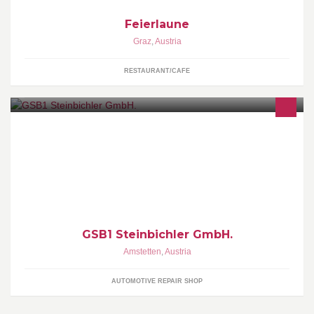
Feierlaune
Graz
,
Austria
RESTAURANT/CAFE
Karosserie- und Lackierfachbetrieb, Autoglas Service,
Abschleppdienst, Fahrzeuge mieten.
GSB1 Steinbichler GmbH.
Amstetten
,
Austria
AUTOMOTIVE REPAIR SHOP