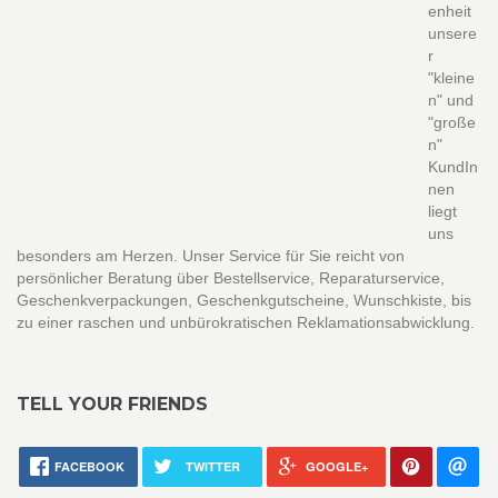
enheit
unsere
r
"kleine
n" und
"große
n"
KundIn
nen
liegt
uns
besonders am Herzen. Unser Service für Sie reicht von
persönlicher Beratung über Bestellservice, Reparaturservice,
Geschenkverpackungen, Geschenkgutscheine, Wunschkiste, bis
zu einer raschen und unbürokratischen Reklamationsabwicklung.
TELL YOUR FRIENDS
FACEBOOK
TWITTER
GOOGLE+