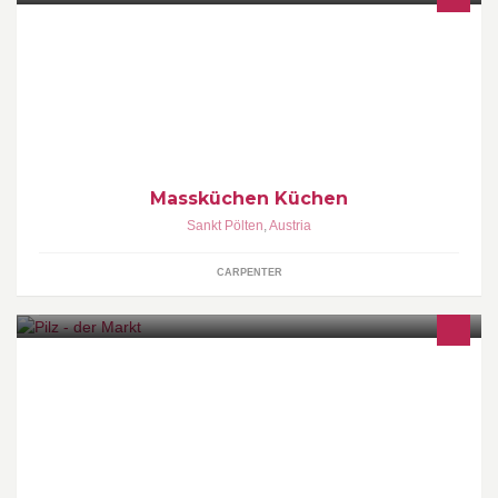
Massküchen Küchen Facebook Seite St.Pölten, Josefstraße 40
TEL: 0650 414 60 71 Dan, Ewe, FM Küchen, Bad,
Küppersbusch,Bosch, Siemens, AEG, Bauknecht,
Massküchen Küchen
Sankt Pölten
,
Austria
CARPENTER
Pilz - der Markt, versorgt Sie hier mit seinen aktuellen Angeboten.