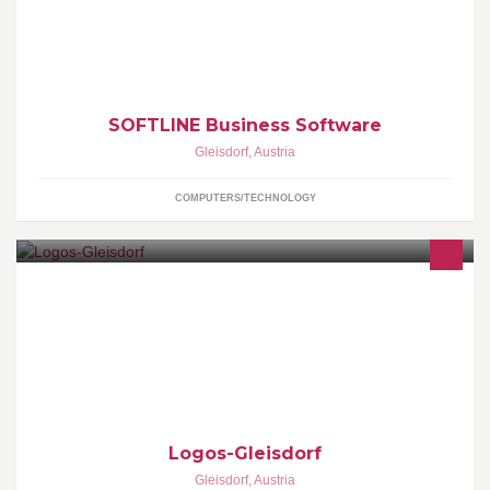
Hardwarekonzepte. >>> www.softline.at
SOFTLINE Business Software
Gleisdorf
,
Austria
COMPUTERS/TECHNOLOGY
www.logos-gleisdorf.at
Logos-Gleisdorf
Gleisdorf
,
Austria