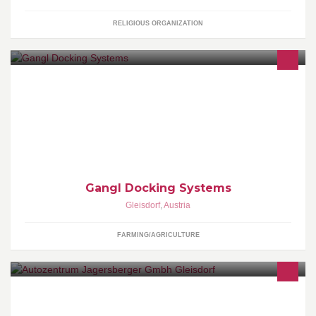
RELIGIOUS ORGANIZATION
Das Schnellkuppelsystem für Hydraulik und Gelenkwelle.
Verbinden Sie Traktor und Arbeitsmaschine in weniger als 10
Sekunden. Schnell, sicher und einfach.
Gangl Docking Systems
Gleisdorf
,
Austria
FARMING/AGRICULTURE
Ford & Hyundai Vertragshändler-Fachwerkstätte-Spenglerei-
Lackiererei-Shell Tankstelle inkl. einer neuen lackschonenden