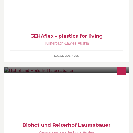
Kunststoffverarbeitung in Perfektion
GEHAflex - plastics for living
Tullnerbach-Lawies
,
Austria
LOCAL BUSINESS
Unser Biobauernhof und Reiterhof liegt auf einem Hochplateau
im Naturpark Eisenwurzen, zwischen den beiden Nationalparks
Gesäuse und Kalkalpen.Reiturlaub für Anfänger und
Fortgeschrittene, Wanderurlaub mit fantastischen Wanderrouten
u.v.m.
Biohof und Reiterhof Laussabauer
Weissenbach an der Enns
,
Austria