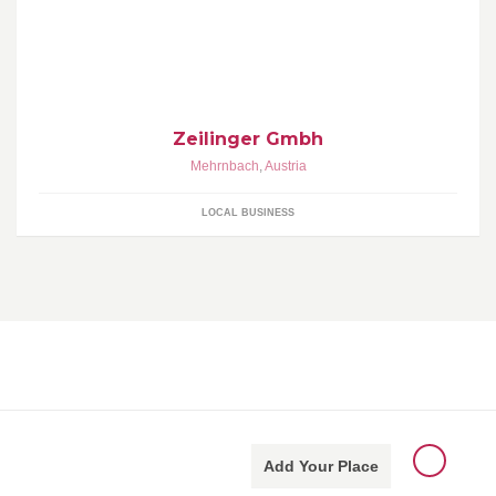
Zeilinger GmbH Maschinen, Beratung und Service für Garten,
Kommunal, Bau Tel.:+43 (0) 7752 - 82170 http://zeilinger-shop.at
Zeilinger Gmbh
Mehrnbach
,
Austria
LOCAL BUSINESS
Add Your Place