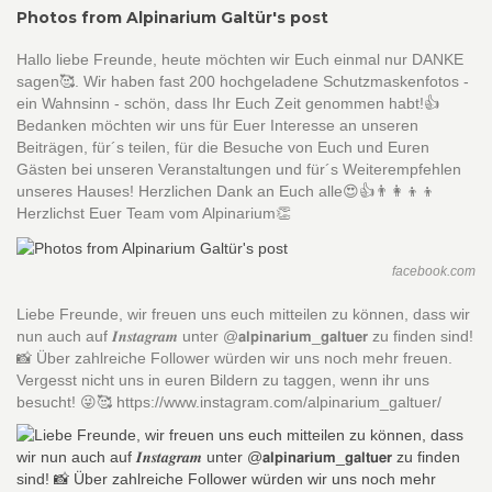
Photos from Alpinarium Galtür's post
Hallo liebe Freunde, heute möchten wir Euch einmal nur DANKE
sagen🥰. Wir haben fast 200 hochgeladene Schutzmaskenfotos -
ein Wahnsinn - schön, dass Ihr Euch Zeit genommen habt!👍
Bedanken möchten wir uns für Euer Interesse an unseren
Beiträgen, für´s teilen, für die Besuche von Euch und Euren
Gästen bei unseren Veranstaltungen und für´s Weiterempfehlen
unseres Hauses! Herzlichen Dank an Euch alle😍👍👨‍👩‍👦‍👦
Herzlichst Euer Team vom Alpinarium👏
facebook.com
Liebe Freunde, wir freuen uns euch mitteilen zu können, dass wir
nun auch auf 𝑰𝒏𝒔𝒕𝒂𝒈𝒓𝒂𝒎 unter @𝗮𝗹𝗽𝗶𝗻𝗮𝗿𝗶𝘂𝗺_𝗴𝗮𝗹𝘁𝘂𝗲𝗿 zu finden sind!
📸 Über zahlreiche Follower würden wir uns noch mehr freuen.
Vergesst nicht uns in euren Bildern zu taggen, wenn ihr uns
besucht! 😜🥰 https://www.instagram.com/alpinarium_galtuer/