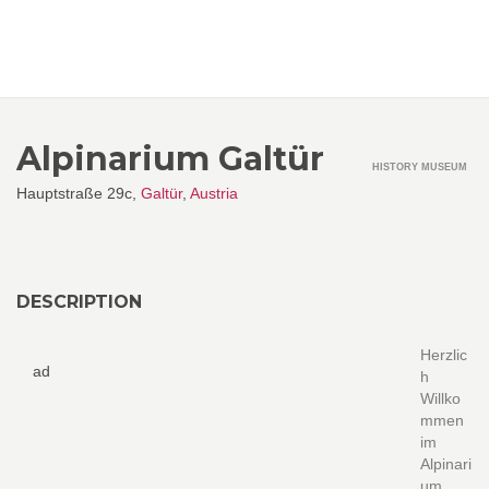
Alpinarium Galtür
HISTORY MUSEUM
Hauptstraße 29c,
Galtür
,
Austria
DESCRIPTION
Herzlic
ad
h
Willko
mmen
im
Alpinari
um