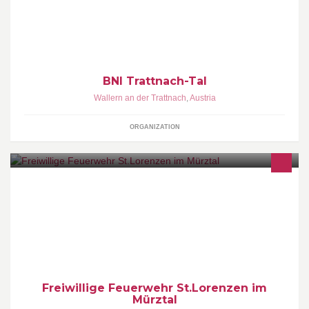
BNI ist eine Organisation für Geschäftsempfehlungen, die
international agiert. BNI "Trattnach-Tal " trifft sich jeden Fr um 6:45
Uhr im Akzent - Wallern
BNI Trattnach-Tal
Wallern an der Trattnach
,
Austria
ORGANIZATION
Ab jetzt gibts die aktuellen Informationen der FF St.Lorenzen im
Mürztal auch per Facebook
Freiwillige Feuerwehr St.Lorenzen im
Mürztal