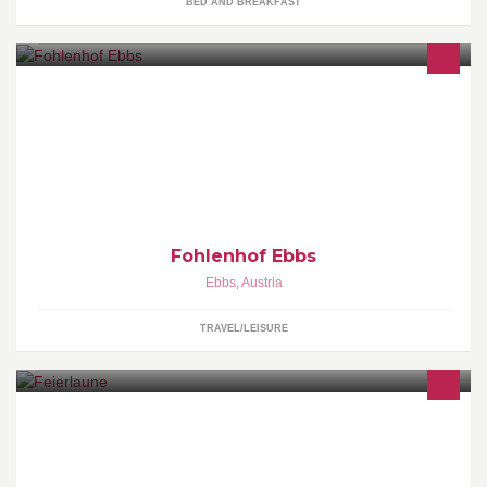
BED AND BREAKFAST
Erleben Sie die "sanften Blonden" im Weltzentrum der
Haflingerzucht. www.haflinger-tirol.com
Fohlenhof Ebbs
Ebbs
,
Austria
TRAVEL/LEISURE
Feierlaune - Deine Feier, deine Location