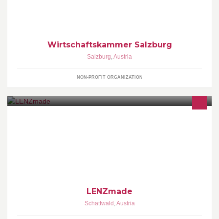
Diskussion. Wir freuen uns über Ihre Beiträge und Ideen!
Werbliche Inhalte können wir nicht akzeptieren; wir bitten um
Verständnis, dass wir solche Beiträge entfernen müssen.
Wirtschaftskammer Salzburg
Salzburg
,
Austria
NON-PROFIT ORGANIZATION
Nadel und Faden Kreationen
LENZmade
Schattwald
,
Austria