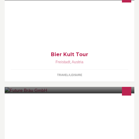
Spezielle Stadtführung zum Thema Bier allgemein, Bier in
Freistadt, Entwicklung des Bierbrauens und Geschichte der
Freistädter Braucommune- das Original!
Bier Kult Tour
Freistadt
,
Austria
TRAVEL/LEISURE
Die Future Bräu GmbH ist eine Übungsfirma der BHAK Freistadt.
Unsere Partnerfirma ist die Braucommune Freistadt.