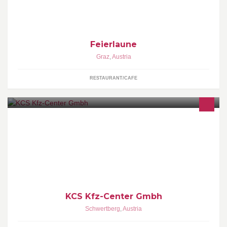
Feierlaune
Graz
,
Austria
RESTAURANT/CAFE
KCS KFZ-CENTER GmbH Furth 36 4311 Schwertberg 07262 / 61
280
KCS Kfz-Center Gmbh
Schwertberg
,
Austria