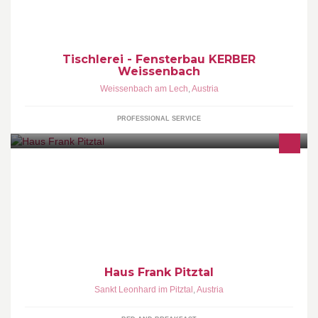
persönlich oder per Email office@tischlerei-kerber.at
Tischlerei - Fensterbau KERBER
Weissenbach
Weissenbach am Lech
,
Austria
PROFESSIONAL SERVICE
Haus Frank ist ein Familienbetrieb und bietet Zimmervermietung
und Ferienwohnung zur Vermietung. Haus Frank is a family home
that offers rooms and an apartment for rent.
Haus Frank Pitztal
Sankt Leonhard im Pitztal
,
Austria