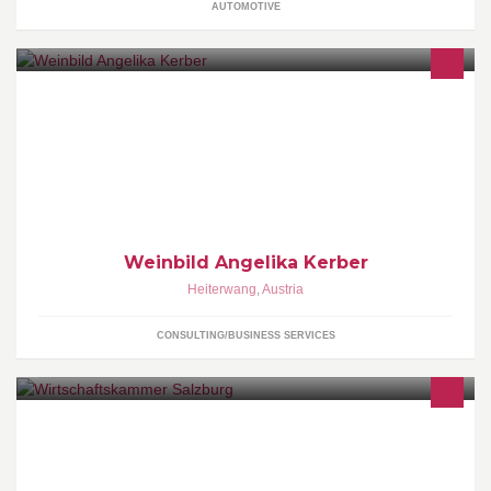
AUTOMOTIVE
Weinbild veranstaltet Weinverkostungen, Mitarbeiterschulungen
und stellt Weinkarten zusammen
Weinbild Angelika Kerber
Heiterwang
,
Austria
CONSULTING/BUSINESS SERVICES
Fanseite der Wirtschaftskammer Salzburg - hier gibt es Platz zur