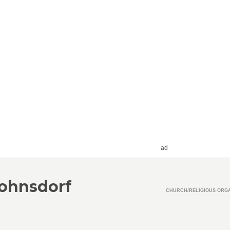
ad
Fohnsdorf
CHURCH/RELIGIOUS ORG