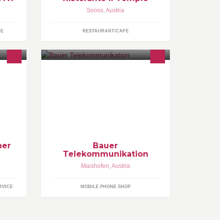
Sooss
,
Austria
UE
RESTAURANT/CAFE
,
Telekommunikations Unternehmen,
sster,
Handyshop, Festnetz &
Internetprodukte, alle
 zu
österreichischen Mobilfunkanbieter
ner
Bauer
Telekommunikation
Maishofen
,
Austria
RVICE
MOBILE PHONE SHOP