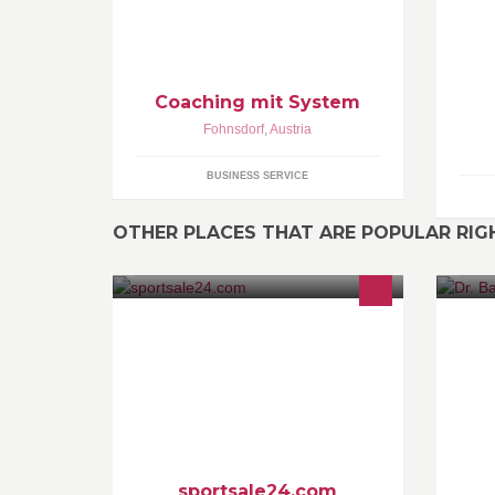
Coaching mit System
Fohnsdorf
,
Austria
BUSINESS SERVICE
OTHER PLACES THAT ARE POPULAR RI
www.sportsale24.com Ihr Online
Ih
Händler im Radsport. Service
Ki
erreichbar Montag-Donnerstag 08:00
Be
Uhr bis 16:00 Freitag von 08:00 Uhr
Im
bis 13:00
sportsale24.com