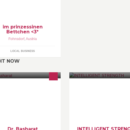
im prinzessinen
Bettchen <3*
Fohnsdorf
,
Austria
LOCAL BUSINESS
GHT NOW
r Spezialist für Zahn-, Mund- u.
EVERYTHING ABOUT FITNES
eferheilkunde: Herr Dr. med. dent.
Gym | Shop | Education | Train
hfar Basharat. Schwerpunkte:
plantologie & Zahnästhetik.
Dr. Basharat
INTELLIGENT STREN