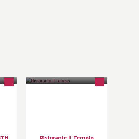
S.
Deine Pizzeria im Bezirk Baden.
ing
Genieße die italienische Atmosphäre
und lass dich von uns verwöhnen.
GTH
Ristorante Il Tempio