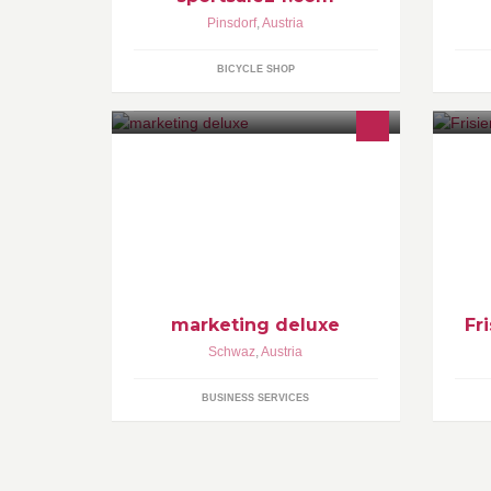
Pinsdorf
,
Austria
BICYCLE SHOP
Full Service Marketing Agentur
St
un
Sc
di
marketing deluxe
Fr
Schwaz
,
Austria
BUSINESS SERVICES