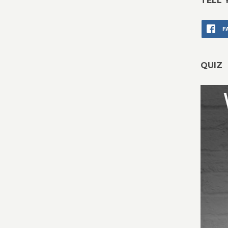
TELL 
F
QUIZ