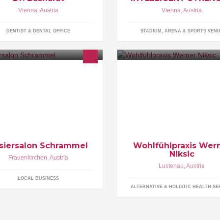
Vienna
,
Austria
Vienna
,
Austria
DENTIST & DENTAL OFFICE
STADIUM, ARENA & SPORTS VEN
ändig am Puls der Zeit!Neu bei
EINZELCOACHINGS (angstfrei
s3D Cutting - mit der neuen
rauchfrei, stressfrei, selbstbewu
hneidetechnik erleichtern wir für
energievoller usw.) sowie
ch dein Styling zu hause!
SEMINARE und WORKSHOPS
unterschiedlichen
Gesundheitsthemen
isiersalon Schrammel
Wohlfühlpraxis Wer
Niksic
Frauenkirchen
,
Austria
Lustenau
,
Austria
LOCAL BUSINESS
ALTERNATIVE & HOLISTIC HEALTH SE