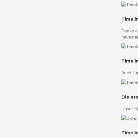
Timeli
Danke an
neueste
Timeli
Auch zum
Die er
Unser Kü
Timeli