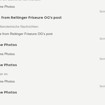
fac
 from Reitinger Friseure OG's post
bersteirische Nachrichten.
fac
ne Photos
fac
ne Photos
ar es.
fac
ne Photos