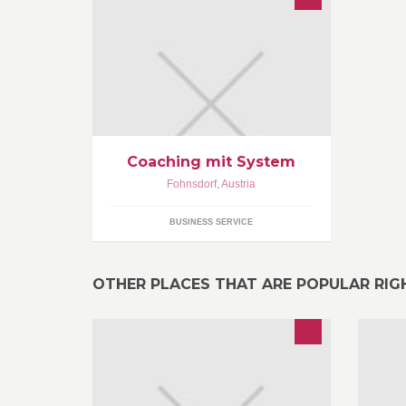
Unter Coaching versteht man eine
lösungs- und zielorientierte (oft auch
länger andauernde) Begleitung.
Coaching mit System
Fohnsdorf
,
Austria
BUSINESS SERVICE
OTHER PLACES THAT ARE POPULAR RI