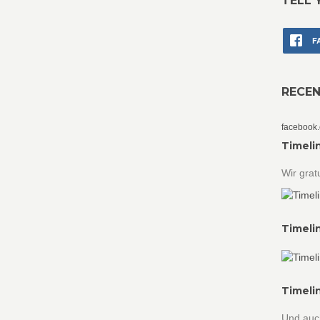
TELL 
F
RECE
facebook
Timeli
Wir grat
Timeli
Timeli
Und auc