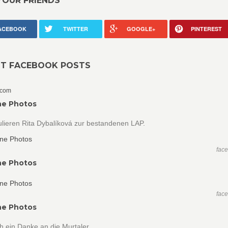
YOUR FRIENDS
ACEBOOK
TWITTER
GOOGLE+
PINTEREST
NT FACEBOOK POSTS
.com
ne Photos
ulieren Rita Dybalíková zur bestandenen LAP.
fac
ne Photos
fac
ne Photos
h ein Danke an die Murtaler