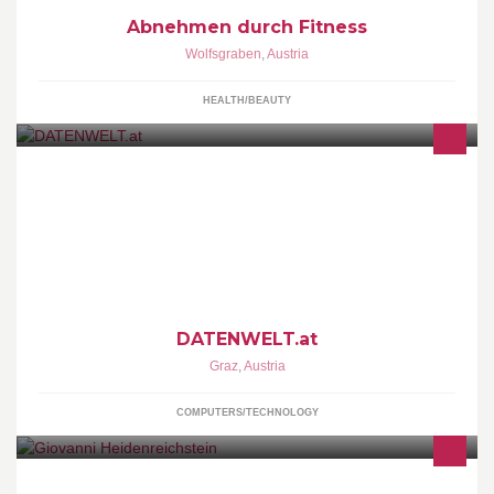
Abnehmen durch Fitness
Wolfsgraben
,
Austria
HEALTH/BEAUTY
webdesign | it hard und software | it security
DATENWELT.at
Graz
,
Austria
COMPUTERS/TECHNOLOGY