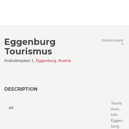
Eggenburg
TRAVEL/LEISUR
E
Tourismus
Krahuletzplatz 1,
Eggenburg
,
Austria
DESCRIPTION
Touris
ad
mus-
Info
Eggen
burg