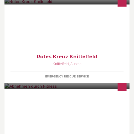
„Das Leben von Menschen in Not und sozial Schwache durch die
Kraft der Menschlichkeit verbessern“
Rotes Kreuz Knittelfeld
Knittelfeld
,
Austria
EMERGENCY RESCUE SERVICE
Fit sein heißt gesund sein. Wer regelmäßig Sport treibt und sich
bewegt, sich gesund ernährt und dadurch ein normales
Körpergewicht erreicht und erhält, der sieht nicht nur gut aus,
sondern kann damit auch Krankheiten vorbeugen.