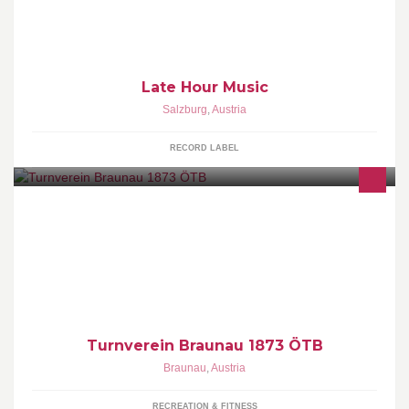
Madame, DJ Ötzi,... Werbeproduktion: Eat the Ball, Red Bull,
Braun, Audi, Splashline,...
Late Hour Music
Salzburg
,
Austria
RECORD LABEL
Das Turnangebot des ÖTB Braunau findet von MO - SA in der
Jahnturnhalle statt. Vom Mutter-Kind Turnen bis hin zur Senioren
Gymnastik - alle machen mit!
Turnverein Braunau 1873 ÖTB
Braunau
,
Austria
RECREATION & FITNESS