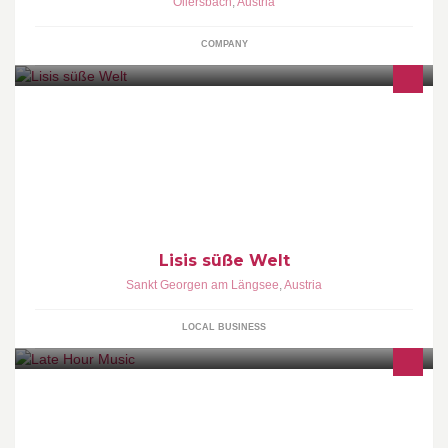
Ollersbach
,
Austria
COMPANY
WILLKOMMEN IN MEINER "SÜSSEN WELT"! Kontakt:
elisabeth@lisissuessewelt.at
Lisis süße Welt
Sankt Georgen am Längsee
,
Austria
LOCAL BUSINESS
Musik- & Bandproduktion: Dame, The Makemakes, Please