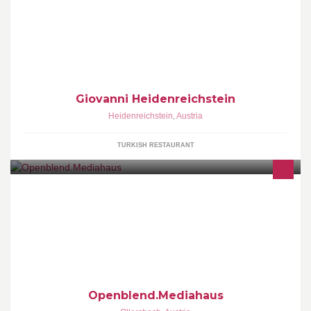
Pizzeria Giovanni Pizza ,Kebap ,Salate .....
Giovanni Heidenreichstein
Heidenreichstein
,
Austria
TURKISH RESTAURANT
Multimediaagentur & Filmproduktion - Um Ihre Kunden sichtbar zu
machen! Preisträger vom goldenen Hahn
Openblend.Mediahaus