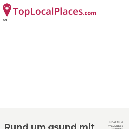
ad
HEALTH &
Rund um gsund mit
WELLNESS