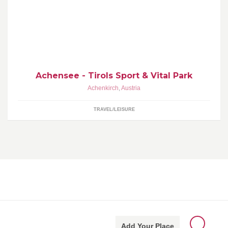
Aktuelle News & Highlights aus der Ferienregion Achensee -
Tirols Sport & Vital Park. www.achensee.com Impressum:
www.achensee.com/impressum
Achensee - Tirols Sport & Vital Park
Achenkirch
,
Austria
TRAVEL/LEISURE
Add Your Place