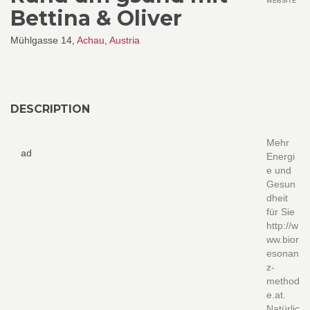
WEBSITE
Bettina & Oliver
Mühlgasse 14,
Achau
,
Austria
DESCRIPTION
Mehr
ad
Energi
e und
Gesun
dheit
für Sie
http://w
ww.bior
esonan
z-
method
e.at.
Natürlic