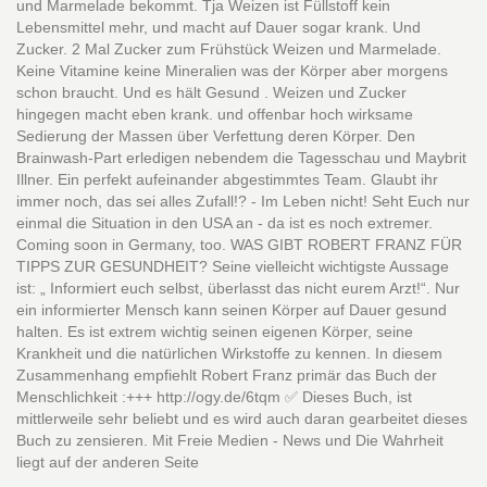
und Marmelade bekommt. Tja Weizen ist Füllstoff kein
Lebensmittel mehr, und macht auf Dauer sogar krank. Und
Zucker. 2 Mal Zucker zum Frühstück Weizen und Marmelade.
Keine Vitamine keine Mineralien was der Körper aber morgens
schon braucht. Und es hält Gesund . Weizen und Zucker
hingegen macht eben krank. und offenbar hoch wirksame
Sedierung der Massen über Verfettung deren Körper. Den
Brainwash-Part erledigen nebendem die Tagesschau und Maybrit
Illner. Ein perfekt aufeinander abgestimmtes Team. Glaubt ihr
immer noch, das sei alles Zufall!? - Im Leben nicht! Seht Euch nur
einmal die Situation in den USA an - da ist es noch extremer.
Coming soon in Germany, too. WAS GIBT ROBERT FRANZ FÜR
TIPPS ZUR GESUNDHEIT? Seine vielleicht wichtigste Aussage
ist: „ Informiert euch selbst, überlasst das nicht eurem Arzt!“. Nur
ein informierter Mensch kann seinen Körper auf Dauer gesund
halten. Es ist extrem wichtig seinen eigenen Körper, seine
Krankheit und die natürlichen Wirkstoffe zu kennen. In diesem
Zusammenhang empfiehlt Robert Franz primär das Buch der
Menschlichkeit :+++ http://ogy.de/6tqm ✅ Dieses Buch, ist
mittlerweile sehr beliebt und es wird auch daran gearbeitet dieses
Buch zu zensieren. Mit Freie Medien - News und Die Wahrheit
liegt auf der anderen Seite