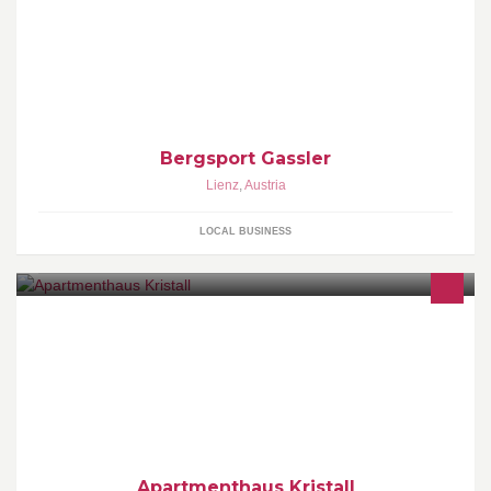
Der Bergsportspezialist in Lienz mit der größten Auswahl,
kompetenter Beratung und dem besten Service. Wandern,
Bergsteigen, Klettern, Skitouren ... u.a.m.
Bergsport Gassler
Lienz
,
Austria
LOCAL BUSINESS
4 Edelweiss Apartmenthaus in Wagrain, familienfreundlich und
zentrale, ruhige Lage Gratis WLAN Gratis Parkplatz Gratis Kinder-
und Babyausstattung
Apartmenthaus Kristall