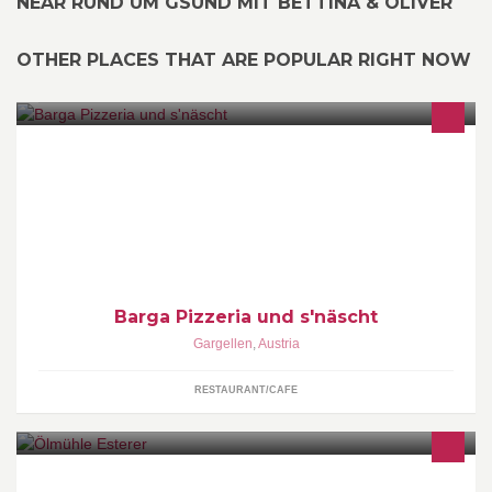
NEAR RUND UM GSUND MIT BETTINA & OLIVER
OTHER PLACES THAT ARE POPULAR RIGHT NOW
Pizzeria Barga und Bistrobar s'näscht in Gargellen direkt an der
Piste. Köstliche Pizza- und Pastagerichte, hervorragende Drinks
und beste Unterhaltung.
Barga Pizzeria und s'näscht
Gargellen
,
Austria
RESTAURANT/CAFE