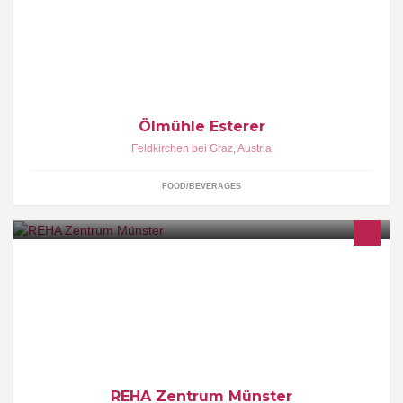
Anno 1897 Seit mehr als 100 Jahren erzeugt die Ölmühle Esterer
stets mit Hingabe und Leidenschaft hochwertige, kaltgepresste
Öle.
Ölmühle Esterer
Feldkirchen bei Graz
,
Austria
FOOD/BEVERAGES
Das REHA Zentrum Münster ist eine Rehabilitationsklinik in Tirol
zur Rehabilitation von neurologischen, onkologischen, Herz- und
Kreislauf Erkrankungen.
REHA Zentrum Münster