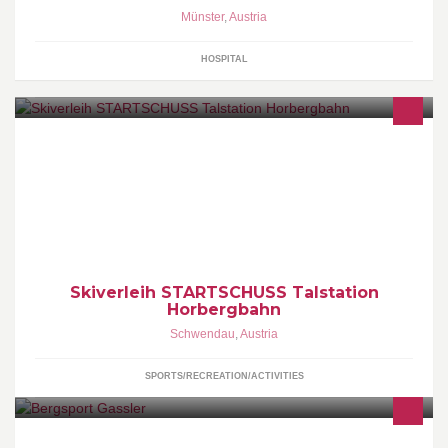
Münster
,
Austria
HOSPITAL
RENT - SERVICE - SHOP Direkt an der Talstation der
Horbergbahn!Ihr Einstieg in die Ski und Gletscherwelt Zillertal
3000!
Skiverleih STARTSCHUSS Talstation
Horbergbahn
Schwendau
,
Austria
SPORTS/RECREATION/ACTIVITIES