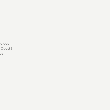
me des
'Ouest !
os,