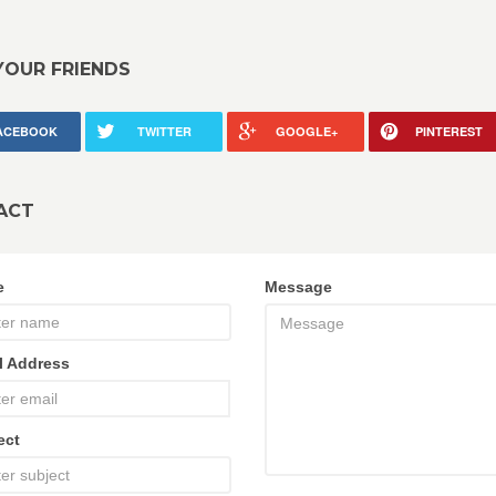
YOUR FRIENDS
ACEBOOK
TWITTER
GOOGLE+
PINTEREST
ACT
e
Message
l Address
ect