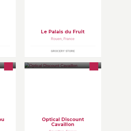
dans
Primeur (épicerie fine)
s et
Le Palais du Fruit
Rouen
,
France
GROCERY STORE
Bienvenue chez votre opticien
Optical Discount à Cavaillon ! Les
plus grandes marques optiques à
petits prix !
ou
Optical Discount
Cavaillon