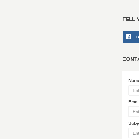
TELL 
F
CONT
Nam
Emai
Subj