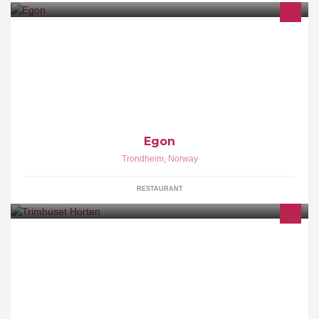
På Egon hører alle hjemme!
Egon
Trondheim
,
Norway
RESTAURANT
2000 kvm treningsenter med flotte treningssaler, gratis parkering,
over 70 gruppetreningstimer i uken, mange dyktige instruktører og
ikke minst mange hyggelige kunder:))