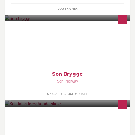
DOG TRAINER
Son Brygge - den lille, store fiskebutikken i hjertet av Son.
Sommerstid har vi uteservering bryggekanten, med flott utsikt
utover fjorden.
Son Brygge
Son
,
Norway
SPECIALTY GROCERY STORE
Vi har følgende studieretninger: Studieforberedende, design- og
håndverk, elektro og TIP.