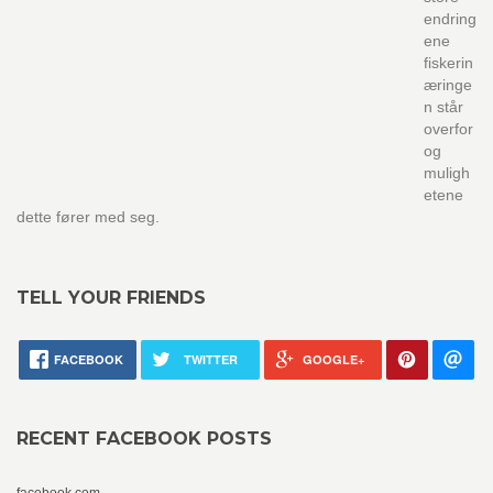
endring
ene
fiskerin
æringe
n står
overfor
og
muligh
etene
dette fører med seg.
TELL YOUR FRIENDS
FACEBOOK
TWITTER
GOOGLE+
RECENT FACEBOOK POSTS