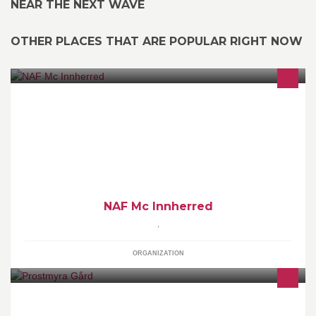
NEAR THE NEXT WAVE
OTHER PLACES THAT ARE POPULAR RIGHT NOW
Vi er en av 24 NAF Mc-klubber med tilsammen ca. 6000
medlemmer. Klubben ble stiftet i 1993 og har i dag ca 180
medlemmer fra store deler av Nord-Trøndelag.
NAF Mc Innherred
,
ORGANIZATION