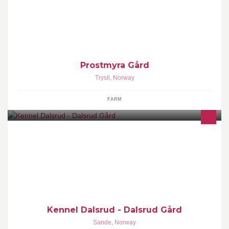
Prostmyra Gård eies og drives av Håkon Marius Nybrenna og
Celina Lindeborg.Gården har som hovedfokus
ammekuproduksjon.
Prostmyra Gård
Trysil
,
Norway
FARM
Vi har et lite oppdrett av Australian Shepherds. Hovedfokus er
sunn helse. Du kan lese mer om oss på vår hjemmeside.
Kennel Dalsrud - Dalsrud Gård
Sande
,
Norway