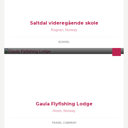
Saltdal videregående skole
Rognan
,
Norway
SCHOOL
Fishmaster runs the world class Gaula Flyfishing Lodge in Middle
Norway. A private 6,1 km long salmon fly fishing beat and a fine
accomodation.
Gaula Flyfishing Lodge
Hovin
,
Norway
TRAVEL COMPANY