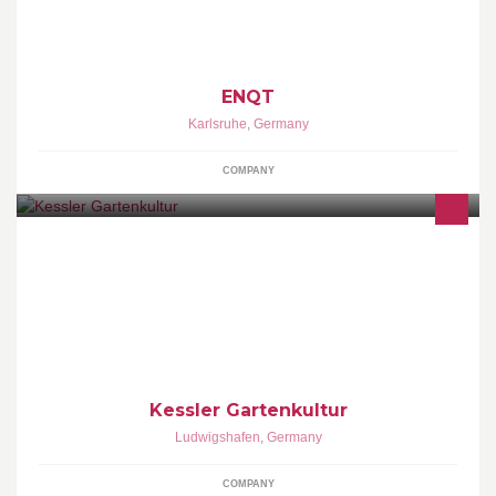
Herausforderungen der di
ENQT
Karlsruhe
,
Germany
COMPANY
Versandhandel für Gartengeräte, Gartenmöbel, Gartendekoration
Kessler Gartenkultur
Ludwigshafen
,
Germany
COMPANY