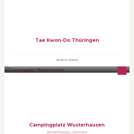
Budosport- und Kampfkunstschulen Axel Schulze (Eisenberg,
Jena, Stadtroda)
Tae Kwon-Do Thüringen
,
SPORTS VENUE
Inmitten einer idyllischen Wald- und Seenlandschaft, im Herzen
des Ruppiner Landes im Land Brandenburg, liegt der
familienfreundliche Campingplatz Wusterhausen****, in
unmittelbarer Nähe der Kyritzer Seenkette.
Campingplatz Wusterhausen
Wusterhausen
,
Germany