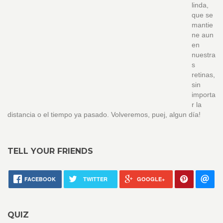
linda,
que se
mantie
ne aun
en
nuestra
s
retinas,
sin
importa
r la
distancia o el tiempo ya pasado. Volveremos, puej, algun día!
TELL YOUR FRIENDS
FACEBOOK
TWITTER
GOOGLE+
QUIZ