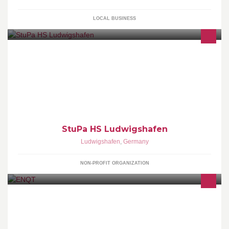
LOCAL BUSINESS
www.stupa-lu.de / www.stupa-lu.org
StuPa HS Ludwigshafen
Ludwigshafen
,
Germany
NON-PROFIT ORGANIZATION
ENQT versteht sich als Partner der Industrie und als kompetenter,
innovativer Wegbereiter für alle Unternehmen, die sich mit den