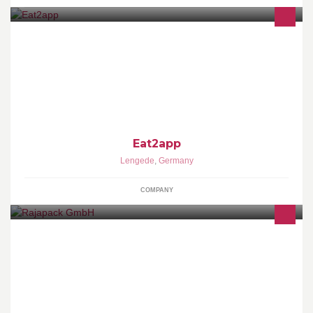
Der digitale Flyer für dein Restaurant MEHR ERREICHEN -
WENIGER INVESTIEREN Jetzt landet deine Werbung direkt in
der Hand deiner Kunden.
Eat2app
Lengede
,
Germany
COMPANY
Alles rund ums Verpacken, Versenden und für die Lager- und
Betriebssausstattung.