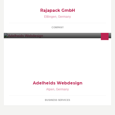
Rajapack GmbH
Ettlingen
,
Germany
COMPANY
Smartstore Service und Webdesign - http://www.adelheids-
webdesign.de Zum Impressum: http://www.adelheids-
webdesign.de/facebook-impressum.htm
Adelheids Webdesign
Alpen
,
Germany
BUSINESS SERVICES