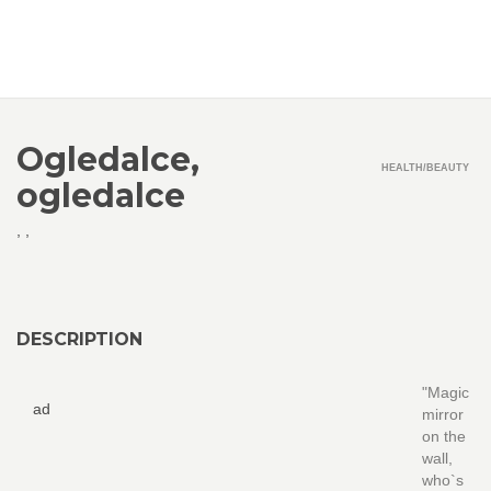
Ogledalce,
HEALTH/BEAUTY
ogledalce
,
,
DESCRIPTION
"Magic
ad
mirror
on the
wall,
who`s