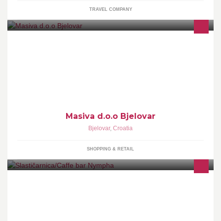
TRAVEL COMPANY
Maloprodaja i veleprodaja rezervnih dijelova za traktore,
poljoprivrednu mehanizaciju, poljoprivredne strojeve i kosilice.
Masiva d.o.o Bjelovar
Bjelovar
,
Croatia
SHOPPING & RETAIL
Najbolja kvaliteta i usluga uz najbolju cijenu.