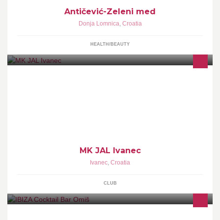
Antičević-Zeleni med
Donja Lomnica
,
Croatia
HEALTH/BEAUTY
Moto klub JAL Ivanec
MK JAL Ivanec
Ivanec
,
Croatia
CLUB