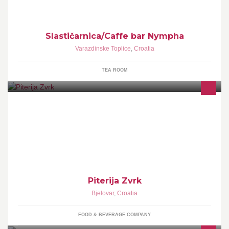
Slastičarnica/Caffe bar Nympha
Varazdinske Toplice
,
Croatia
TEA ROOM
Zaželjeli ste se baš domaće pite? Pite u piteriji Zvrk rade se po
domaćem tradicionalnom receptu!! Primamo narudžbe za sve
prigode. Dostava !!
Piterija Zvrk
Bjelovar
,
Croatia
FOOD & BEVERAGE COMPANY