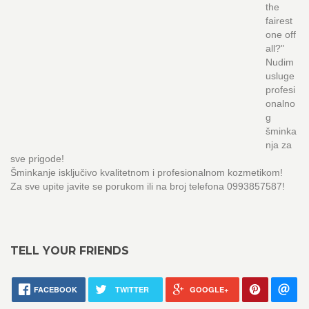
the
fairest
one off
all?"
Nudim
usluge
profesi
onalno
g
šminka
nja za
sve prigode!
Šminkanje isključivo kvalitetnom i profesionalnom kozmetikom!
Za sve upite javite se porukom ili na broj telefona 0993857587!
TELL YOUR FRIENDS
FACEBOOK
TWITTER
GOOGLE+