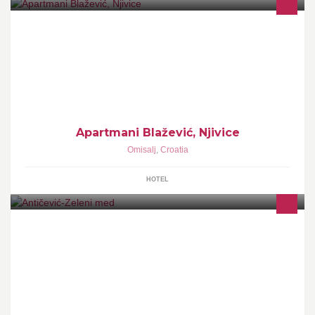
Kako bi Vaš odmor bio uistinu potpun i nezaboravan nudimo Vam
smještaj u apartmanima «Blažević» u Njivicama na otoku Krku.
Apartmani Blažević, Njivice
Omisalj
,
Croatia
HOTEL
ANTIČEVIĆ ZELENI MED -PRIRODNI LIJEK ZA JACANJE
OTPORNOSTI ORGANIZMA ZA DJECU I ODRASLE!
www.anticevic-zdravlje.com.hr